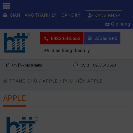
GIAN HÀNG THANH LÝ
ĐĂNG KÝ
ĐĂNG NHẬP
Giỏ hàng
0983.643.653
Cấu hình PC
Gian hàng thanh lý
Tư vấn khách hàng
CSKH: 0983.643.653
TRANG CHỦ
/
APPLE
/
PHỤ KIỆN APPLE
APPLE