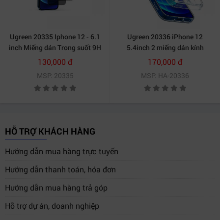
Ugreen 20335 Iphone 12 - 6.1
Ugreen 20336 iPhone 12
inch Miếng dán Trong suốt 9H
5.4inch 2 miếng dán kính
cường lực chống ánh sáng
cường lực bảo vệ SP158
130,000 đ
170,000 đ
xanh SP159 20020335
20020336
MSP: 20335
MSP: HA-20336
HỖ TRỢ KHÁCH HÀNG
Hướng dẫn mua hàng trực tuyến
Hướng dẫn thanh toán, hóa đơn
Hướng dẫn mua hàng trả góp
Hỗ trợ dự án, doanh nghiệp