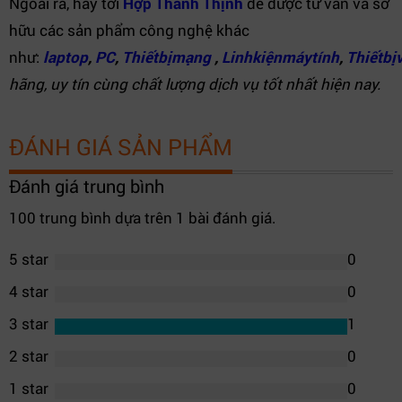
Ngoài ra, hãy tới
Hợp Thành Thịnh
để được tư vấn và sở
hữu các sản phẩm công nghệ khác
như:
laptop
,
PC
,
Thiếtbịmạng
,
Linhkiệnmáytính
,
Thiếtb
hãng, uy tín cùng chất lượng dịch vụ tốt nhất hiện nay.
ĐÁNH GIÁ SẢN PHẨM
Đánh giá trung bình
100 trung bình dựa trên 1 bài đánh giá.
5 star
0
4 star
0
3 star
1
2 star
0
1 star
0