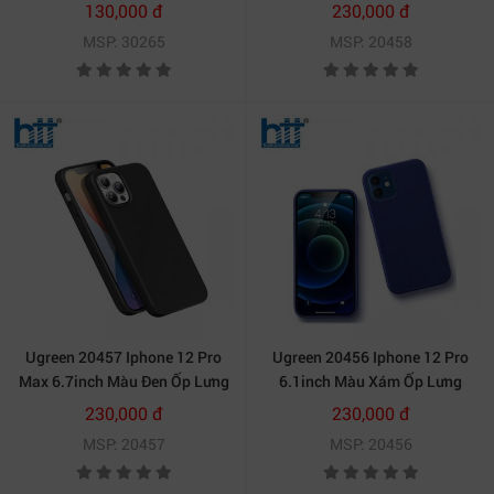
Cover Màn hình HD Phim bảo
Ốp Lưng điện thoại Silicone
130,000 đ
230,000 đ
vệ cường lực SP161 10030265
LP417 20020458
MSP: 30265
MSP: 20458
Ugreen 20457 Iphone 12 Pro
Ugreen 20456 Iphone 12 Pro
Max 6.7inch Màu Đen Ốp Lưng
6.1inch Màu Xám Ốp Lưng
điện thoại Silicone LP417
điện thoại Silicone LP418
230,000 đ
230,000 đ
20020457
20020456
MSP: 20457
MSP: 20456