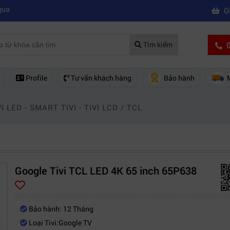
|
|
ên nghiệp
Mua máy quay phim hd giá rẻ nên mua của hãng nào?
Mách
G
0
Tìm kiếm
Profile
Tư vấn khách hàng
Bảo hành
VI LED - SMART TIVI - TIVI LCD
/
TCL
Google Tivi TCL LED 4K 65 inch 65P638
Bảo hành: 12 Tháng
Loại Tivi:Google TV