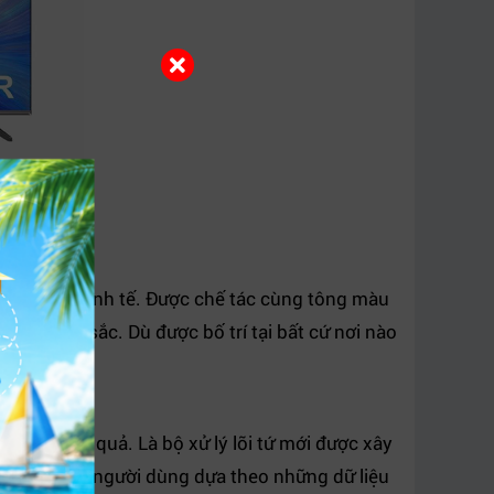
úp ngược tinh tế. Được chế tác cùng tông màu
ách xuất sắc. Dù được bố trí tại bất cứ nơi nào
́ch hiệu quả. Là bộ xử lý lõi tứ mới được xây
ải trí của người dùng dựa theo những dữ liệu