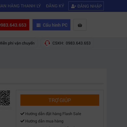
|
 bạn 5 cách khắc phục laptop không kết nối được wifi
Kinh nghiệm ch
IAN HÀNG THANH LÝ
ĐĂNG KÝ
ĐĂNG NHẬP
983.643.653
Cấu hình PC
Miễn phí vận chuyển
CSKH: 0983.643.653
TRỢ GIÚP
Hướng dẫn đặt hàng Flash Sale
Hướng dẫn mua hàng