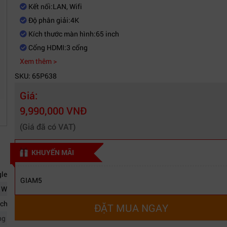
Kết nối:LAN, Wifi
Độ phân giải:4K
Kích thước màn hình:65 inch
Cổng HDMI:3 cổng
Xem thêm >
SKU: 65P638
Giá:
9,990,000 VNĐ
(Giá đã có VAT)
KHUYẾN MÃI
le TV
GIAM5
 Wifi
nch
ĐẶT MUA NGAY
ng