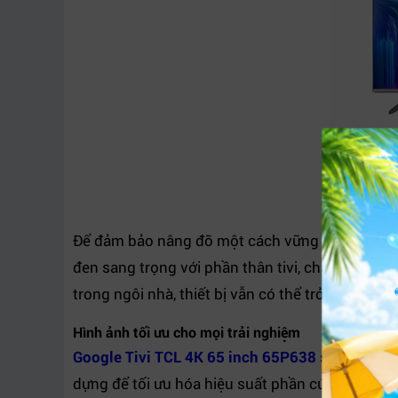
Để đảm bảo nâng đỡ một cách vững chắc cho kí
đen sang trọng với phần thân tivi, chân đế giúp 
trong ngôi nhà, thiết bị vẫn có thể trở thành đi
Hình ảnh tối ưu cho mọi trải nghiệm
Google Tivi TCL 4K 65 inch 65P638
sử dụng chi
dựng để tối ưu hóa hiệu suất phần cứng và phâ