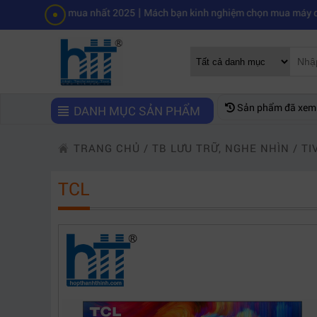
|
ng mua nhất 2025
Mách bạn kinh nghiệm chọn mua máy quay phim chuy
Sản phẩm đã xem
DANH MỤC SẢN PHẨM
TRANG CHỦ
/
TB LƯU TRỮ, NGHE NHÌN
/
TI
TCL