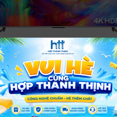
ch thước tivi 65 inch, TCL đã sử dụng dạng chân đế chữ V 
nâng cấp vẻ đẹp tổng thể của
TCL 4K 65 inch 65P638
một c
ểm nhấn nổi bật cho không gian nội thất.
pset AIPQ gen 2 giúp xử tín hiệu hình ảnh và âm thanh một ca
̀n mềm tổng thể, chipset sẽ góp phần nâng cao trải nghiệm gi