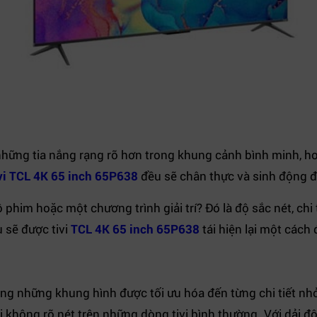
 những tia nắng rạng rỡ hơn trong khung cảnh bình minh, hoă
vi TCL 4K 65 inch 65P638
đều sẽ chân thực và sinh động đ
him hoặc một chương trình giải trí? Đó là độ sắc nét, chi 
u sẽ được tivi
TCL 4K 65 inch 65P638
tái hiện lại một các
g những khung hình được tối ưu hóa đến từng chi tiết nhỏ n
̣ không rõ nét trên những dòng tivi bình thường. Với dải đô