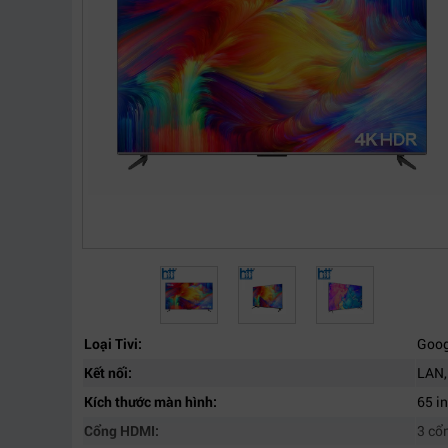
Loại Tivi:
Goog
Kết nối:
LAN,
Kích thước màn hình:
65 i
Cổng HDMI:
3 cổ