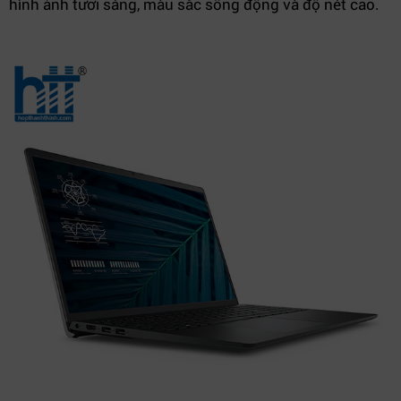
hình ảnh tươi sáng, màu sắc sống động và độ nét cao.