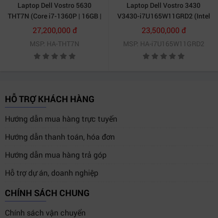
Laptop Dell Vostro 5630
Laptop Dell Vostro 3430
THT7N (Core i7-1360P | 16GB |
V3430-i7U165W11GRD2 (Intel
512GB | RTX 2050 4GB | 16.0
Core i7-1355U | 16GB | 512GB |
27,200,000 đ
23,500,000 đ
inch FHD+ | Win 11 | Bạc)
MX550 2GB | 14 inch FHD | Win
MSP: HA-THT7N
MSP: HA-i7U165W11GRD2
11 | Office | Xám)
HỖ TRỢ KHÁCH HÀNG
Hướng dẫn mua hàng trực tuyến
Hướng dẫn thanh toán, hóa đơn
Hướng dẫn mua hàng trả góp
Hỗ trợ dự án, doanh nghiệp
CHÍNH SÁCH CHUNG
Chính sách vận chuyển