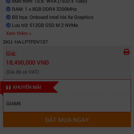
Màn hình: 15.6" WVA (1920 x 1080)
Số cổng lưu trữ tối đa
1 x 2.5" SATA , 1 x M.2 NVMe
RAM: 1 x 8GB DDR4 3200MHz
Đồ họa: Onboard Intel Iris Xe Graphics
Kiểu khe M.2 hỗ trợ
M.2 NVMe
Lưu trữ: 512GB SSD M.2 NVMe
Xem thêm >
Cổng xuất hình
1 x HDMI
SKU: HA-LPTPDV157
Cổng kết nối
, 2 x USB 3.1 , 1 x USB 2.0 , 1 x
Giá:
SD card slot , Audio combo , LAN
18,490,000 VNĐ
1 Gb/s
(Giá đã có VAT)
Kết nối không dây
WiFi 802.11ac , Bluetooth 5.0
KHUYẾN MÃI
Bàn phím
thường , có phím số
GIAM5
Hệ điều hành
Windows 11 Home SL + Office
ĐẶT MUA NGAY
Home & Student 2021 Windows
11 + Office