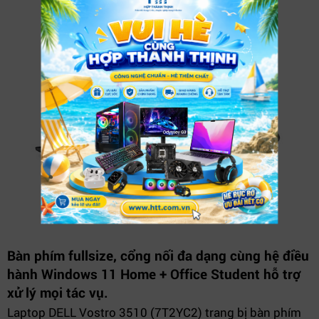
Bàn phím fullsize, cổng nối đa dạng cùng hệ điều
hành Windows 11 Home + Office Student hỗ trợ
xử lý mọi tác vụ.
Laptop DELL Vostro 3510 (7T2YC2) trang bị bàn phím