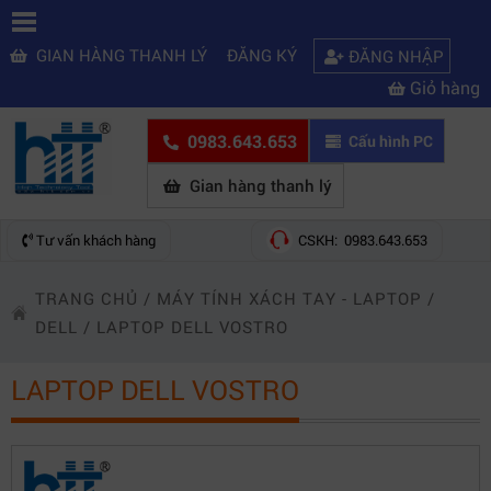
GIAN HÀNG THANH LÝ
ĐĂNG KÝ
ĐĂNG NHẬP
Giỏ hàng
0983.643.653
Cấu hình PC
Gian hàng thanh lý
Tư vấn khách hàng
CSKH: 0983.643.653
TRANG CHỦ
/
MÁY TÍNH XÁCH TAY - LAPTOP
/
DELL
/
LAPTOP DELL VOSTRO
LAPTOP DELL VOSTRO