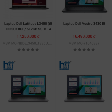
Laptop Dell Latitude L3450 (i5
Laptop Dell Vostro 3430 I5
1335U/ 8GB/ 512GB SSD/ 14
inch FHD/ Win11/ Black/ 1Y)
17,250,000 đ
16,490,000 đ
MSP: MC-NBDE_3450_1335U_08512U
MSP: MC-71040387