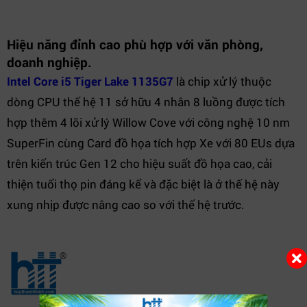
Hiệu năng đỉnh cao phù hợp với văn phòng,
doanh nghiệp.
Intel Core i5 Tiger Lake 1135G7
là chip xử lý thuộc
dòng CPU thế hệ 11 sở hữu 4 nhân 8 luồng được tích
hợp thêm 4 lõi xử lý Willow Cove với công nghệ 10 nm
SuperFin cùng Card đồ họa tích hợp Xe với 80 EUs dựa
trên kiến trúc Gen 12 cho hiệu suất đồ họa cao, cải
thiện tuổi thọ pin đáng kể và đặc biệt là ở thế hệ này
xung nhịp được nâng cao so với thế hệ trước.