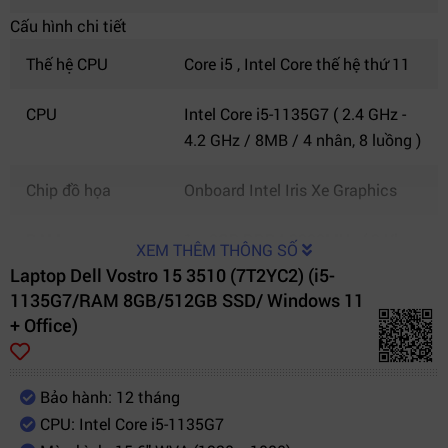
Cấu hình chi tiết
Thế hệ CPU
Core i5 , Intel Core thế hệ thứ 11
CPU
Intel Core i5-1135G7 ( 2.4 GHz -
4.2 GHz / 8MB / 4 nhân, 8 luồng )
Chip đồ họa
Onboard Intel Iris Xe Graphics
RAM
1 x 8GB DDR4 3200MHz ( 2 Khe
XEM THÊM THÔNG SỐ
cắm
Laptop Dell Vostro 15 3510 (7T2YC2) (i5-
1135G7/RAM 8GB/512GB SSD/ Windows 11
Màn hình
15.6" ( 1920 x 1080 ) Full HD
+ Office)
WVA không cảm ứng , Màn hình
chống lóa , HD webcam
Bảo hành: 12 tháng
Lưu trữ
512GB SSD M.2 NVMe /
CPU: Intel Core i5-1135G7