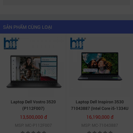
SẢN PHẨM CÙNG LOẠI
Laptop Dell Vostro 3520
Laptop Dell Inspiron 3530
(P112F007)
71043887 (Intel Core i5-1334U
| 8GB | 512GB | Intel UHD | 15.6
13,500,000 đ
16,190,000 đ
inch FHD | Win 11 | Office |
MSP: MC-P112F007
MSP: MC-71043887
Đen)