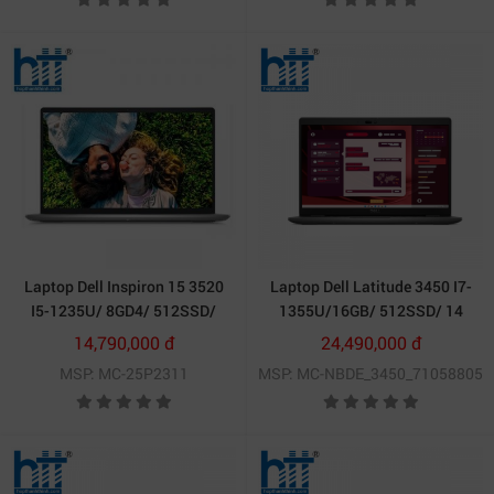
Laptop Dell Inspiron 15 3520
Laptop Dell Latitude 3450 I7-
I5-1235U/ 8GD4/ 512SSD/
1355U/16GB/ 512SSD/ 14
15.6FHD/ 120HZ/Win 11/
ICNH FHD/UBUNTU
14,790,000 đ
24,490,000 đ
Office ST/ 25P2311
LINUX/1Y/ 71058805
MSP: MC-25P2311
MSP: MC-NBDE_3450_71058805