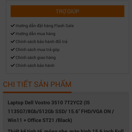
Kích thước
35.85 x 23.56 x 1.89 cm
TRỢ GIÚP
Pin
3 cell 41 Wh
Hướng dẫn đặt hàng Flash Sale
Hướng dẫn mua hàng
Khối lượng
1.6 kg
Chính sách bảo hành đổi trả
Thông tin khác
Chính sách mua trả góp
Chính sách giao hàng
Đèn LED trên máy
không đèn
Chính sách bảo hành
CHI TIẾT SẢN PHẨM
Laptop Dell Vostro 3510 7T2YC2 (I5
1135G7/8Gb/512Gb SSD/ 15.6" FHD/VGA ON /
Win11 + Office ST21 /Black)
Thiết kế tinh tế, mỏng nhẹ, màn hình 15.6 inch Full