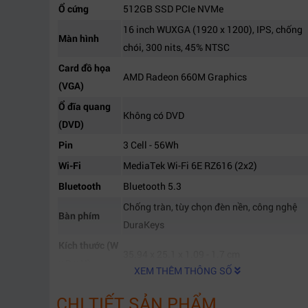
Ổ cứng
512GB SSD PCIe NVMe
16 inch WUXGA (1920 x 1200), IPS, chống
Màn hình
chói, 300 nits, 45% NTSC
Card đồ họa
AMD Radeon 660M Graphics
(VGA)
Ổ đĩa quang
Không có DVD
(DVD)
Pin
3 Cell - 56Wh
Wi-Fi
MediaTek Wi-Fi 6E RZ616 (2x2)
Bluetooth
Bluetooth 5.3
Chống tràn, tùy chọn đèn nền, công nghệ
Bàn phím
DuraKeys
Kích thước (W
35.94 x 25.1 x 1.09 - 1.7 cm
x D x H)
XEM THÊM THÔNG SỐ
Khối lượng
1.74 kg
CHI TIẾT SẢN PHẨM
2 x USB-C 10Gbps (PD, DP 1.4)