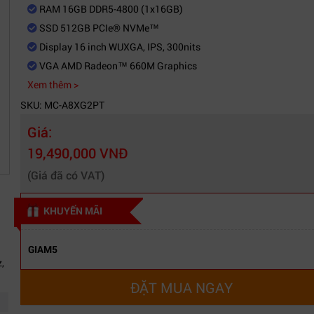
RAM 16GB DDR5-4800 (1x16GB)
SSD 512GB PCIe® NVMe™
Display 16 inch WUXGA, IPS, 300nits
VGA AMD Radeon™ 660M Graphics
Xem thêm >
SKU: MC-A8XG2PT
Giá:
19,490,000 VNĐ
(Giá đã có VAT)
KHUYẾN MÃI
GIAM5
,
ĐẶT MUA NGAY