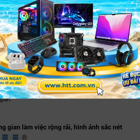
Hiệu năng vượt trội.
vi xử lý AMD Ryzen 5 7535U mạnh mẽ với tốc độ cơ bản 2
hợp với RAM 16GB DDR5 tốc độ 4800MHz, chiếc laptop này 
Workspace cho đến xử lý dữ liệu và cả các phần mềm chuy
660M Graphics hỗ trợ hiển thị hình ảnh sắc nét, xử lý tốt 
giản.
 gian làm việc rộng rãi, hình ảnh sắc nét