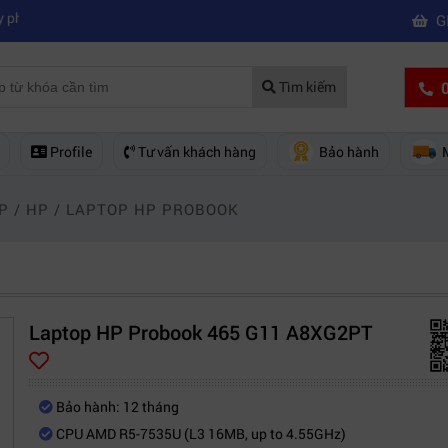
|
|
 nghiệp
Mua máy quay phim hd giá rẻ nên mua của hãng nào?
Mách b
G
0
Tìm kiếm
Profile
Tư vấn khách hàng
Bảo hành
P
/
HP
/
LAPTOP HP PROBOOK
Laptop HP Probook 465 G11 A8XG2PT
Bảo hành: 12 tháng
CPU AMD R5-7535U (L3 16MB, up to 4.55GHz)