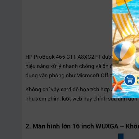
HP ProBook 465 G11 A8XG2PT được trang bị bộ 
hiệu năng xử lý nhanh chóng và ổn định. Kết 
dụng văn phòng như Microsoft Office, Google 
Không chỉ vậy, card đồ họa tích hợp AMD Radeon 
như xem phim, lướt web hay chỉnh sửa ảnh đơn 
2. Màn hình lớn 16 inch WUXGA – Không