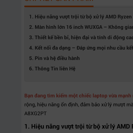
2 x USB-A 5Gbps (1 sạc, 1 PD)
Cổng kết nối
1 x HDMI 2.1
1. Hiệu năng vượt trội từ bộ xử lý AMD Ryze
1 x combo tai nghe/mic
2. Màn hình lớn 16 inch WUXGA – Không gian 
1 x RJ-45
3. Thiết kế bền bỉ, hiện đại và tính di động ca
Cổng xuất
USB Type-C, HDMI
hình
4. Kết nối đa dạng – Đáp ứng mọi nhu cầu kết
Kết nối mạng
5. Pin và hệ điều hành
RJ-45
LAN
6. Thông Tin liên Hệ
Webcam
FH
Poly Studio, loa stereo kép với amplifier rời
Âm thanh
mic kép tích hợp
Bạn đang tìm kiếm một chiếc laptop vừa mạnh 
Hệ điều hành
Windows 11 Home Single
rộng, hiệu năng ổn định, đảm bảo xử lý mượt mà
Chất liệu vỏ
Nhôm nguyên khối (Aluminium)
A8XG2PT
Bảo mật
Vân tay (Finger Print)
Đèn bàn phím
Có đèn bàn phím
1. Hiệu năng vượt trội từ bộ xử lý AM
Phụ kiện kèm