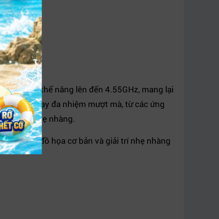
.9GHz, có thể nâng lên đến 4.55GHz, mang lại
giúp bạn chạy đa nhiệm mượt mà, từ các ứng
ên ngành nhẹ nhàng.
các tác vụ đồ họa cơ bản và giải trí nhẹ nhàng