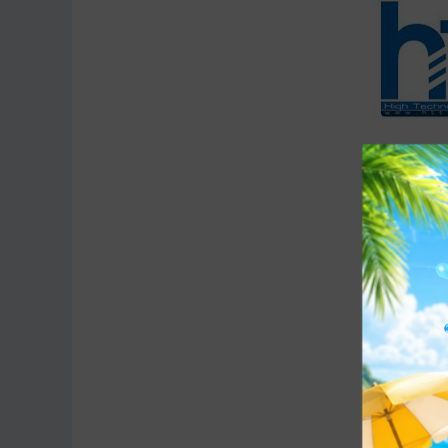
Full box
theo
Bảo hành
12 tháng