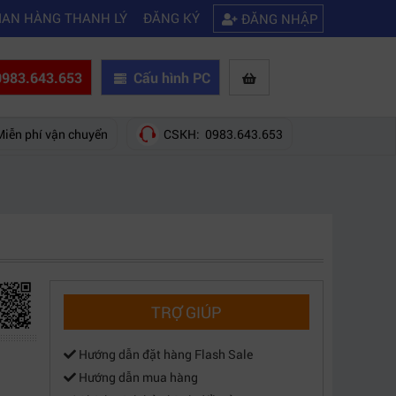
|
ạn 5 cách khắc phục laptop không kết nối được wifi
Kinh nghiệm chọn
IAN HÀNG THANH LÝ
ĐĂNG KÝ
ĐĂNG NHẬP
983.643.653
Cấu hình PC
Miễn phí vận chuyển
CSKH: 0983.643.653
TRỢ GIÚP
Hướng dẫn đặt hàng Flash Sale
Hướng dẫn mua hàng