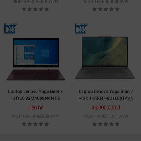
MSP: HA-82RE002WVN
MSP: HA-83E00008VN
Win 11 | Xám)
WUXGA | Win 11 | Office | Xám)
Laptop Lenovo Yoga Duet 7
Laptop Lenovo Yoga Slim 7
13ITL6 82MA009NVN (i5
ProX 14ARH7-82TL001AVN
1135G7/ Ram 8GB/ SSD
(Ryzen 7 6800HS/RAM
Liên hệ
36,000,000 đ
512GB/ Windows 11/ 3Y/ Tím)
16GB/1TB SSD/ Windows 11)
MSP: HA-82MA009NVN
MSP: HA-82TL001AVN