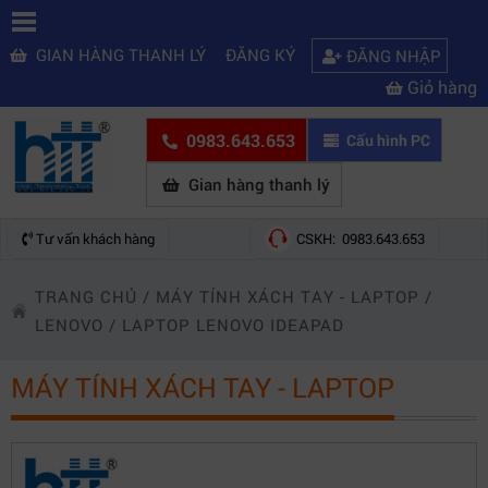
GIAN HÀNG THANH LÝ
ĐĂNG KÝ
ĐĂNG NHẬP
Giỏ hàng
0983.643.653
Cấu hình PC
Gian hàng thanh lý
Tư vấn khách hàng
CSKH: 0983.643.653
TRANG CHỦ
/
MÁY TÍNH XÁCH TAY - LAPTOP
/
LENOVO
/
LAPTOP LENOVO IDEAPAD
MÁY TÍNH XÁCH TAY - LAPTOP