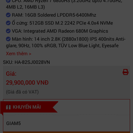
CPU: AMD Ryzen 7 6800HS (3.20GHz upto 4.70GHz,
(ODD)
4MB L2, 16MB L3)
Màn hình
RAM: 16GB Soldered LPDDR5-6400Mhz
Kích thước màn
Ổ cứng: 512GB SSD M.2 2242 PCIe 4.0x4 NVMe
14"
hình
VGA: Integrated AMD Radeon 680M Graphics
Độ phân giải
2.8K (2880x1800)
Màn hình: 14 inch 2.8K (2880x1800) IPS 400nits Anti-
glare, 90Hz, 100% sRGB, TÜV Low Blue Light, Eyesafe
Tần số quét
90Hz
Xem thêm >
Công nghệ màn
IPS 400nits Anti-glare, 100% sRGB, TÜV
SKU: HA-82SJ0028VN
hình
Low Blue Light, Eyesafe
Đồ Họa (VGA)
Giá:
Integrated AMD Radeon 680M
29,900,000 VNĐ
Card màn hình
Graphics
(Giá đã có VAT)
Kết nối (Network)
Wireless
Wi-Fi 6 11ax, 2x2
KHUYẾN MÃI
LAN
-
GIAM5
Bluetooth
BT5.1
Bàn phím , Chuột