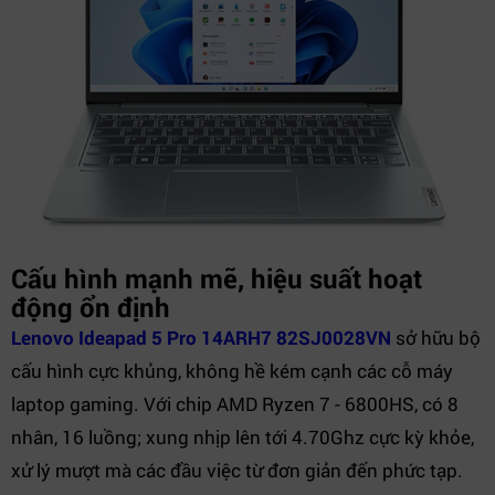
Cấu hình mạnh mẽ, hiệu suất hoạt
động ổn định
Lenovo Ideapad 5 Pro 14ARH7 82SJ0028VN
sở hữu bộ
cấu hình cực khủng, không hề kém cạnh các cỗ máy
laptop gaming. Với chip AMD Ryzen 7 - 6800HS, có 8
nhân, 16 luồng; xung nhịp lên tới 4.70Ghz cực kỳ khỏe,
xử lý mượt mà các đầu việc từ đơn giản đến phức tạp.