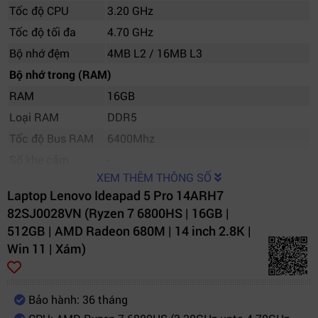
Tốc độ CPU
3.20 GHz
Tốc độ tối đa
4.70 GHz
Bộ nhớ đệm
4MB L2 / 16MB L3
Bộ nhớ trong (RAM)
RAM
16GB
Loại RAM
DDR5
Tốc độ Bus RAM
6400Mhz
Số khe cắm
-
XEM THÊM THÔNG SỐ
Hỗ trợ RAM tối đa
-
Laptop Lenovo Ideapad 5 Pro 14ARH7
Ổ cứng
82SJ0028VN (Ryzen 7 6800HS | 16GB |
Dung lượng
512GB SSD M.2 2242 PCIe 4.0x4 NVMe
512GB | AMD Radeon 680M | 14 inch 2.8K |
Tốc độ vòng quay
Win 11 | Xám)
Khe cắm SSD mở
-
rộng
Bảo hành: 36 tháng
Ổ đĩa quang
Không có