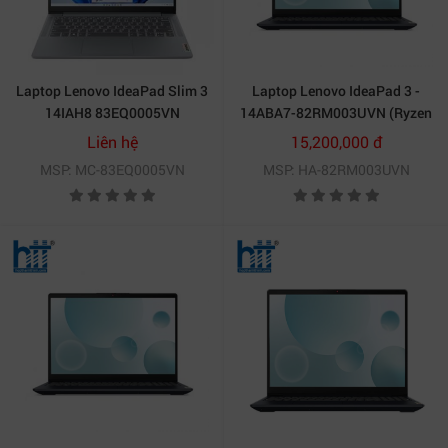
Laptop Lenovo IdeaPad Slim 3
Laptop Lenovo IdeaPad 3 -
14IAH8 83EQ0005VN
14ABA7-82RM003UVN (Ryzen
7 5825U/RAM 8GB/512GB
Liên hệ
15,200,000 đ
SSD/ Windows 11)
MSP: MC-83EQ0005VN
MSP: HA-82RM003UVN