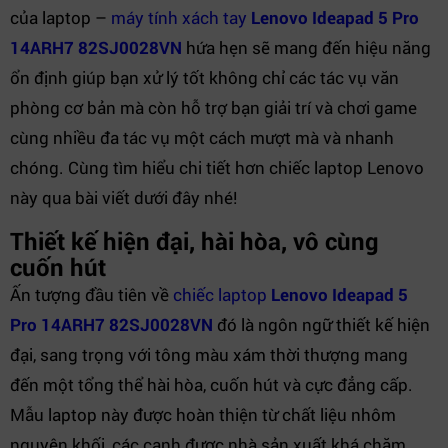
của laptop –
máy tính xách tay
Lenovo Ideapad 5 Pro
14ARH7 82SJ0028VN
hứa hẹn sẽ mang đến hiệu năng
ổn định giúp bạn xử lý tốt không chỉ các tác vụ văn
phòng cơ bản mà còn hỗ trợ bạn giải trí và chơi game
cùng nhiều đa tác vụ một cách mượt mà và nhanh
chóng. Cùng tìm hiểu chi tiết hơn chiếc laptop Lenovo
này qua bài viết dưới đây nhé!
Thiết kế hiện đại, hài hòa, vô cùng
cuốn hút
Ấn tượng đầu tiên về
chiếc laptop
Lenovo Ideapad 5
Pro 14ARH7 82SJ0028VN
đó là ngôn ngữ thiết kế hiện
đại, sang trọng với tông màu xám thời thượng mang
đến một tổng thể hài hòa, cuốn hút và cực đẳng cấp.
Mẫu laptop này được hoàn thiện từ chất liệu nhôm
nguyên khối, các cạnh được nhà sản xuất khá chăm