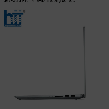
IdeaPad 5 Pro 14 AMD là tương đối tốt.