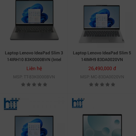
Laptop Lenovo IdeaPad Slim 3
Laptop Lenovo IdeaPad Slim 5
14IRH10 83K0000BVN (Intel
14IMH9 83DA0020VN
Core i5-13420H | 16GB |
Liên hệ
26,490,000 đ
512GB | Intel UHD | 14 inch
MSP: TT-83K0000BVN
MSP: MC-83DA0020VN
WUXGA OLED | Win 11 | Xám)