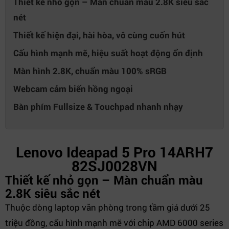
Thiết kế nhỏ gọn – Màn chuẩn màu 2.8K siêu sắc
Kiểu Pin
3 cell /56.5Wh
nét
Sạc pin
Đi kèm
Hệ điều hành (bản
Thiết kế hiện đại, hài hòa, vô cùng cuốn hút
Windows 11 Home 64
quyền) đi kèm
Cấu hình mạnh mẽ, hiệu suất hoạt động ổn định
Kích thước (Dài x
312.2 x 221 x 15.9 mm
Màn hình 2.8K, chuẩn màu 100% sRGB
Rộng x Cao)
Webcam cảm biến hồng ngoại
Trọng Lượng
1.49 kg
Bàn phím Fullsize & Touchpad nhanh nhạy
Màu sắc
Xám
Xuất Xứ
Trung Quốc
Lenovo Ideapad 5 Pro 14ARH7
82SJ0028VN
Thiết kế nhỏ gọn – Màn chuẩn màu
2.8K siêu sắc nét
Thuộc dòng laptop văn phòng trong tầm giá dưới 25
triệu đồng, cấu hình mạnh mẽ với chip AMD 6000 series