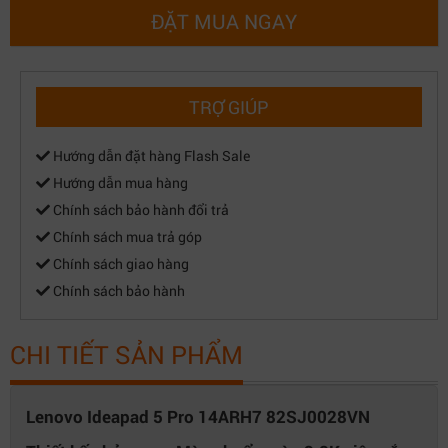
ĐẶT MUA NGAY
Bàn phím tiêu chuẩn - Đèn nền bàn
Kiểu bàn phím
phím
Chuột
Cảm ứng đa điểm
TRỢ GIÚP
Giao tiếp mở rộng
1x USB 3.2 Gen 1
Hướng dẫn đặt hàng Flash Sale
1x USB 3.2 Gen 1 (Always On)
Hướng dẫn mua hàng
Kết nối USB
2x USB-C 3.2 Gen 1 (support data
Chính sách bảo hành đổi trả
transfer, Power Delivery 3.0, and
Chính sách mua trả góp
DisplayPort 1.4)
Chính sách giao hàng
Kết nối HDMI/VGA
1x HDMI 2.0
Chính sách bảo hành
1x Headphone / microphone combo
Tai nghe
jack (3.5mm)
CHI TIẾT SẢN PHẨM
Camera
ToF, FHD 1080p & IR
Card mở rộng
1x Card reader
Lenovo Ideapad 5 Pro 14ARH7 82SJ0028VN
LOA
2 Loa