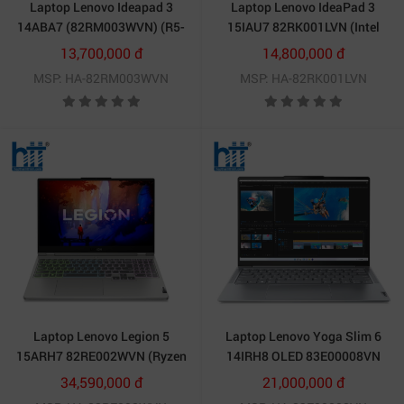
Laptop Lenovo Ideapad 3
Laptop Lenovo IdeaPad 3
14ABA7 (82RM003WVN) (R5-
15IAU7 82RK001LVN (Intel
5625U, Ram 8GB, SSD
Core i5-1235U | 8GB | 512GB |
13,700,000 đ
14,800,000 đ
256GB,Màn hình 14inch FHD,
Intel Iris Xe | 15.6 inch FHD |
MSP: HA-82RM003WVN
MSP: HA-82RK001LVN
Win 11 bản quyền, bảo hành
Win 11 | Xanh)
24 tháng,
Laptop Lenovo Legion 5
Laptop Lenovo Yoga Slim 6
15ARH7 82RE002WVN (Ryzen
14IRH8 OLED 83E00008VN
5 6600H | 16GB | 512GB | RTX
(Intel Core i7-13700H | 512GB |
34,590,000 đ
21,000,000 đ
3050 Ti 4GB | 15.6inch FHD |
16 GB | Intel Iris Xe | 14 inch