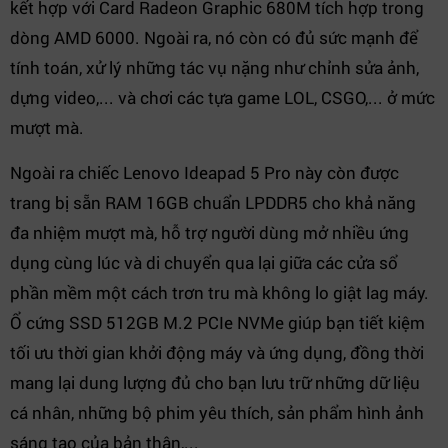
kết hợp với Card Radeon Graphic 680M tích hợp trong
dòng AMD 6000. Ngoài ra, nó còn có đủ sức mạnh để
tính toán, xử lý những tác vụ nặng như chỉnh sửa ảnh,
dựng video,... và chơi các tựa game LOL, CSGO,... ở mức
mượt mà.
Ngoài ra chiếc Lenovo Ideapad 5 Pro này còn được
trang bị sẵn RAM 16GB chuẩn LPDDR5 cho khả năng
đa nhiệm mượt mà, hỗ trợ người dùng mở nhiều ứng
dụng cùng lúc và di chuyển qua lại giữa các cửa sổ
phần mềm một cách trơn tru mà không lo giật lag máy.
Ổ cứng SSD 512GB M.2 PCIe NVMe giúp bạn tiết kiệm
tối ưu thời gian khởi động máy và ứng dụng, đồng thời
mang lại dung lượng đủ cho bạn lưu trữ những dữ liệu
cá nhân, những bộ phim yêu thích, sản phẩm hình ảnh
sáng tạo của bản thân,...