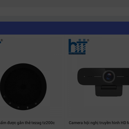
y năm micrô để đảm bảo âm thanh cộng hưởng – tạo ra giả
ian hội nghị nhỏ. Loa ngoài công suất 6W mạnh mẽ truyền 
ẩm được gắn thẻ tezag tz200c
Camera hội nghị truyền hình HD