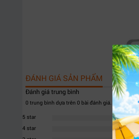
ĐÁNH GIÁ SẢN PHẨM
Đánh giá trung bình
0 trung bình dựa trên 0 bài đánh giá.
5 star
4 star
Video bar 4K chất lượng hình ảnh siêu rõ nét