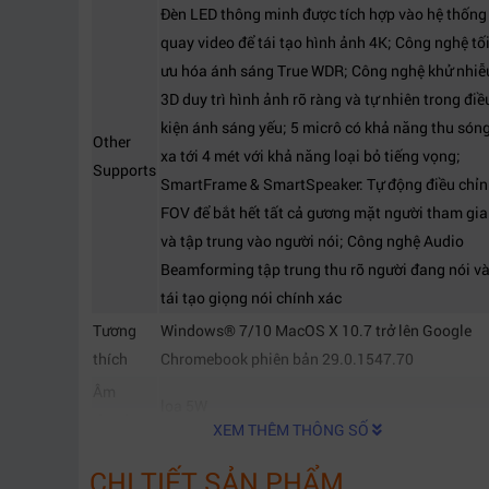
Đèn LED thông minh được tích hợp vào hệ thống
quay video để tái tạo hình ảnh 4K; Công nghệ tố
ưu hóa ánh sáng True WDR; Công nghệ khử nhiễ
3D duy trì hình ảnh rõ ràng và tự nhiên trong điề
kiện ánh sáng yếu; 5 micrô có khả năng thu són
Other
xa tới 4 mét với khả năng loại bỏ tiếng vọng;
Supports
SmartFrame & SmartSpeaker: Tự động điều chỉ
FOV để bắt hết tất cả gương mặt người tham gia
và tập trung vào người nói; Công nghệ Audio
Beamforming tập trung thu rõ người đang nói v
tái tạo giọng nói chính xác
Tương
Windows® 7/10 MacOS X 10.7 trở lên Google
thích
Chromebook phiên bản 29.0.1547.70
Âm
loa 5W
thanh
XEM THÊM THÔNG SỐ
Kích
350 x 65 x 75 mm
CHI TIẾT SẢN PHẨM
thước