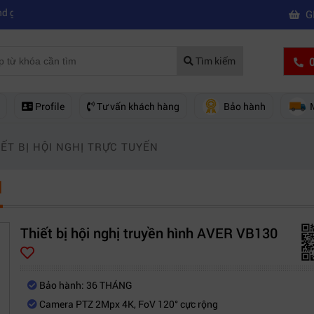
|
mua của hãng nào?
Mách bạn 5 cách khắc phục laptop không kết nối đư
G
0
Tìm kiếm
Profile
Tư vấn khách hàng
Bảo hành
IẾT BỊ HỘI NGHỊ TRỰC TUYẾN
N
Thiết bị hội nghị truyền hình AVER VB130
Bảo hành: 36 THÁNG
Camera PTZ 2Mpx 4K, FoV 120° cực rộng