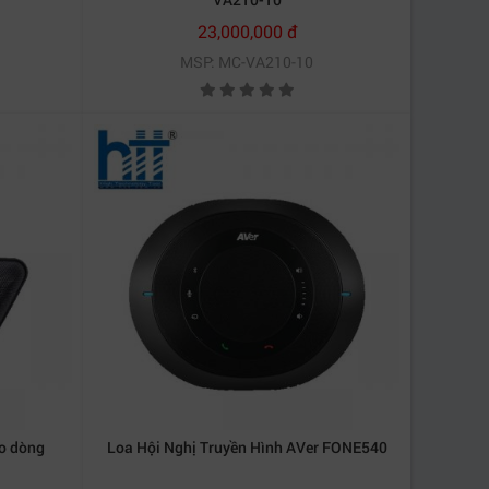
23,000,000 đ
MSP: MC-VA210-10
 giọng nói, khung hình thông minh, hàng rào âm
gười tham gia cuộc họp, dù cho họ ở khoảng
 Thêm vào đó, chế độ theo dõi cài đặt trước âm
ỉnh cho phép bạn tắt tiếng bất kỳ âm thanh
iểu rõ hơn về việc sử dụng không gian họp
o dòng
Loa Hội Nghị Truyền Hình AVer FONE540