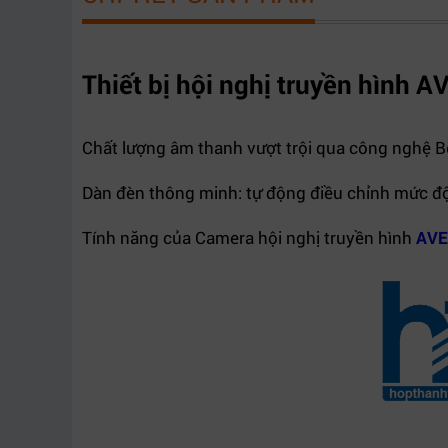
Bảo
36 tháng (12 tháng đối với phụ kiện kèm theo)
hành
Thiết bị hội nghị truyền hình 
Hãng
AVER
sản xuất
Chất lượng âm thanh vượt trội qua công nghệ B
Dàn đèn thông minh: tự động điều chỉnh mức độ 
Tính năng của Camera hội nghị truyền hình
AVE