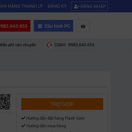
|
|
ợc wifi
Kinh nghiệm chọn mua máy quay phim giá rẻ bạn nên biết
Hư
IAN HÀNG THANH LÝ
ĐĂNG KÝ
ĐĂNG NHẬP
983.643.653
Cấu hình PC
Miễn phí vận chuyển
CSKH: 0983.643.653
TRỢ GIÚP
Hướng dẫn đặt hàng Flash Sale
Hướng dẫn mua hàng