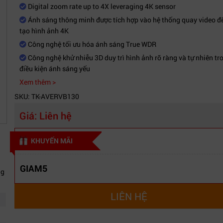
Digital zoom rate up to 4X leveraging 4K sensor
Ánh sáng thông minh được tích hợp vào hệ thống quay video để
tạo hình ảnh 4K
Công nghệ tối ưu hóa ánh sáng True WDR
Công nghệ khử nhiễu 3D duy trì hình ảnh rõ ràng và tự nhiên tr
điều kiện ánh sáng yếu
Xem thêm >
SKU: TK-AVERVB130
Giá:
Liên hệ
KHUYẾN MÃI
GIAM5
ng
LIÊN HỆ