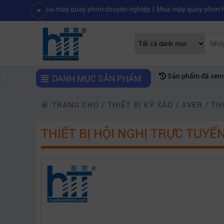
|
mua máy quay phim chuyên nghiệp
Mua máy quay phim hd giá rẻ nên 
Sản phẩm đã xem
DANH MỤC SẢN PHẨM
TRANG CHỦ
/
THIẾT BỊ KỸ XẢO
/
AVER
/
TH
THIẾT BỊ HỘI NGHỊ TRỰC TUYẾ