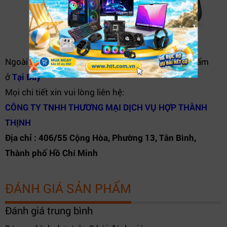
Ngoài ra bạn cũng có thể tham khảo thêm sản phẩm
ở
Tại Đây
Mọi chi tiết xin vui lòng liên hệ:
CÔNG TY TNHH THƯƠNG MẠI DỊCH VỤ HỢP THÀNH
THỊNH
Địa chỉ : 406/55 Cộng Hòa, Phường 13, Tân Bình,
Thành phố Hồ Chí Minh
ĐÁNH GIÁ SẢN PHẨM
Đánh giá trung bình