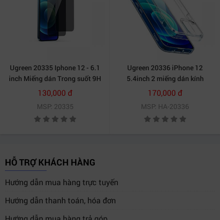
Ugreen 20335 Iphone 12 - 6.1
Ugreen 20336 iPhone 12
inch Miếng dán Trong suốt 9H
5.4inch 2 miếng dán kính
cường lực chống ánh sáng
cường lực bảo vệ SP158
130,000 đ
170,000 đ
xanh SP159 20020335
20020336
MSP: 20335
MSP: HA-20336
HỖ TRỢ KHÁCH HÀNG
Hướng dẫn mua hàng trực tuyến
Hướng dẫn thanh toán, hóa đơn
Hướng dẫn mua hàng trả góp