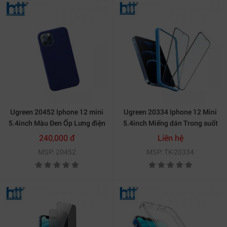
Ugreen 20452 Iphone 12 mini
Ugreen 20334 Iphone 12 Mini
5.4inch Màu Đen Ốp Lưng điện
5.4inch Miếng dán Trong suốt
thoại Silicone LP417
9H cường lực bảo vệ chống rơi
240,000 đ
Liên hệ
20020452
SP158 20020334
MSP: 20452
MSP: TK-20334