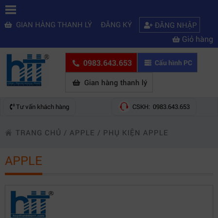
GIAN HÀNG THANH LÝ
ĐĂNG KÝ
ĐĂNG NHẬP
Giỏ hàng
0983.643.653
Cấu hình PC
Gian hàng thanh lý
Tư vấn khách hàng
CSKH: 0983.643.653
TRANG CHỦ
/
APPLE
/
PHỤ KIỆN APPLE
APPLE