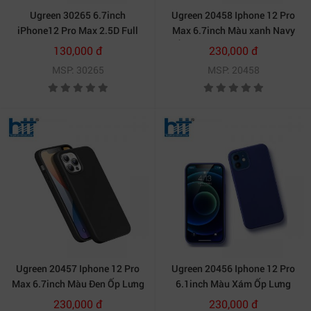
Ugreen 30265 6.7inch
Ugreen 20458 Iphone 12 Pro
iPhone12 Pro Max 2.5D Full
Max 6.7inch Màu xanh Navy
Cover Màn hình HD Phim bảo
Ốp Lưng điện thoại Silicone
130,000 đ
230,000 đ
vệ cường lực SP161 10030265
LP417 20020458
MSP: 30265
MSP: 20458
Ugreen 20457 Iphone 12 Pro
Ugreen 20456 Iphone 12 Pro
Max 6.7inch Màu Đen Ốp Lưng
6.1inch Màu Xám Ốp Lưng
điện thoại Silicone LP417
điện thoại Silicone LP418
230,000 đ
230,000 đ