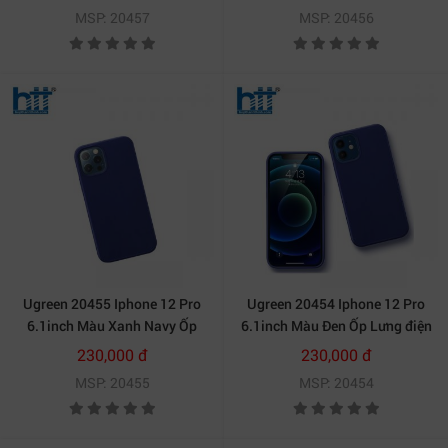
20020457
20020456
MSP: 20457
MSP: 20456
Ugreen 20455 Iphone 12 Pro
Ugreen 20454 Iphone 12 Pro
6.1inch Màu Xanh Navy Ốp
6.1inch Màu Đen Ốp Lưng điện
Lưng điện thoại Silicone
thoại Silicone LP418
230,000 đ
230,000 đ
LP418 20020455
20020454
MSP: 20455
MSP: 20454