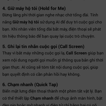
4. Giữ máy hộ tôi (Hold for Me)
Đừng lãng phí thời gian nghe nhạc chờ tổng đài. Tính
năng
Giữ máy hộ tôi
sử dụng AI để duy trì cuộc gọi cho
bạn. Khi nhân viên tổng đài bắt máy, điện thoại sẽ phát
tín hiệu thông báo để bạn quay lại cuộc trò chuyện.
5. Ghi lại tin nhắn cuộc gọi (Call Screen)
Thay vì bắt máy những cuộc gọi lạ,
Call Screen
giúp bạn
xem nội dung người gọi muốn gì thông qua bản ghi thời
gian thực. AI cũng sẽ tóm tắt nội dung cuộc gọi, giúp
bạn quyết định có cần phản hồi hay không.
6. Chạm nhanh (Quick Tap)
Biến mặt lưng điện thoại thành một phím tắt vật lý. Bạn
có thể thiết lập
Chạm nhanh
để chụp ảnh màn hình, bật
đèn pin hoặc mở nhanh ví điện tử chỉ bằng hai cú gõ