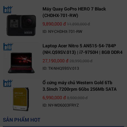
Máy Quay GoPro HERO 7 Black
(CHDHX-701-RW)
9,890,000 đ
11,890,000 đ
ID: NY-CHDHX-701-RW
Laptop Acer Nitro 5 AN515-54-784P
(NH.Q59SV.013) | i7-9750H | 8GB DDR4
| 1TB HDD | GeForce GTX 1650 4GB |
27,190,000 đ
28,990,000 đ
15.6 FHD IPS | Win10
ID: TK-NHQ59SV.013
Ổ cứng máy chủ Western Gold 6Tb
3.5Inch 7200rpm 6Gbs 256Mb SATA
(WD6003FRYZ)
6,990,000 đ
8,500,000 đ
ID: NY-WD6003FRYZ
SẢN PHẨM HOT