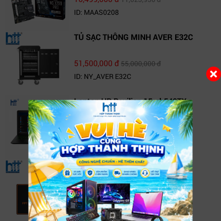
ID: MAAS0208
TỦ SẠC THÔNG MINH AVER E32C
51,500,000 đ
55,000,000 đ
ID: NY_AVER E32C
Laptop HP Pavilion 15-cb540TX
(4BN72PA)
20,690,000 đ
22,190,000 đ
ID: 15-cb540TX
TV Box FPT Play Box+ T550
1,500,000 đ
1,690,000 đ
ID: NY-T550