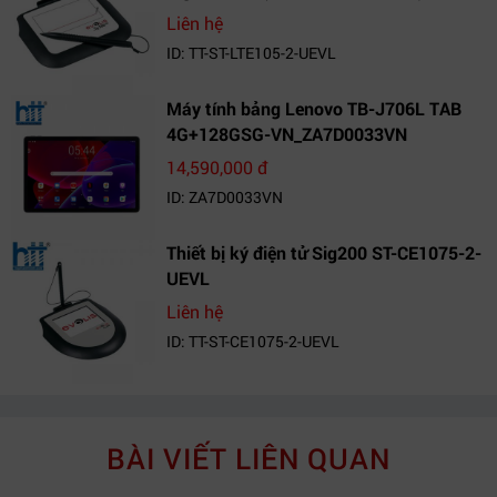
Liên hệ
ID: TT-ST-LTE105-2-UEVL
Máy tính bảng Lenovo TB-J706L TAB
4G+128GSG-VN_ZA7D0033VN
14,590,000 đ
ID: ZA7D0033VN
Thiết bị ký điện tử Sig200 ST-CE1075-2-
UEVL
Liên hệ
ID: TT-ST-CE1075-2-UEVL
BÀI VIẾT LIÊN QUAN