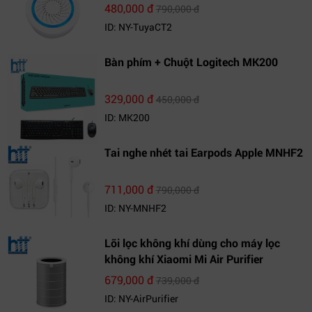
480,000 đ
790,000 đ
ID: NY-TuyaCT2
Bàn phím + Chuột Logitech MK200
329,000 đ
450,000 đ
ID: MK200
Tai nghe nhét tai Earpods Apple MNHF2
711,000 đ
790,000 đ
ID: NY-MNHF2
Lõi lọc không khí dùng cho máy lọc
không khí Xiaomi Mi Air Purifier
679,000 đ
739,000 đ
ID: NY-AirPurifier