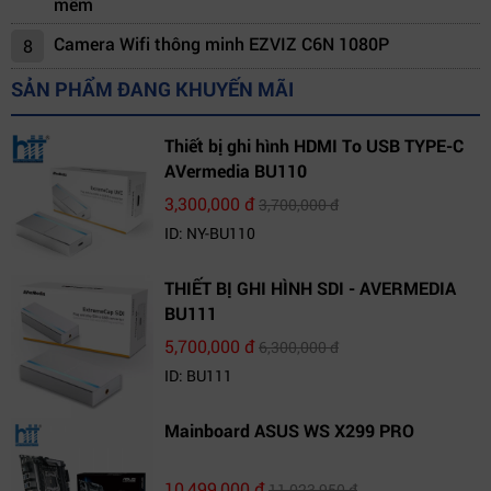
mềm
Camera Wifi thông minh EZVIZ C6N 1080P
8
SẢN PHẨM ĐANG KHUYẾN MÃI
Thiết bị ghi hình HDMI To USB TYPE-C
AVermedia BU110
3,300,000 đ
3,700,000 đ
ID: NY-BU110
THIẾT BỊ GHI HÌNH SDI - AVERMEDIA
BU111
5,700,000 đ
6,300,000 đ
ID: BU111
Mainboard ASUS WS X299 PRO
10,499,000 đ
11,023,950 đ