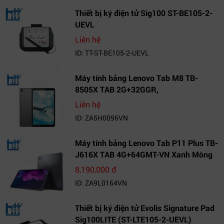
Thiết bị ký điện tử Sig100 ST-BE105-2-
UEVL
Liên hệ
ID: TT-ST-BE105-2-UEVL
Máy tính bảng Lenovo Tab M8 TB-
8505X TAB 2G+32GGR,
VN_ZA5H0096VN
Liên hệ
ID: ZA5H0096VN
Máy tính bảng Lenovo Tab P11 Plus TB-
J616X TAB 4G+64GMT-VN Xanh Mòng
Két_ZA9L0164VN
8,190,000 đ
ID: ZA9L0164VN
Thiết bị ký điện tử Evolis Signature Pad
Sig100LITE (ST-LTE105-2-UEVL)