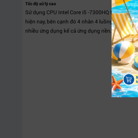
Tốc độ xử lý cao
Sử dụng CPU Intel Core i5 -7300HQ thuộc dòng t
hiện nay, bên cạnh đó 4 nhân 4 luồng của chip
nhiều ứng dụng kể cả ứng dụng nền.