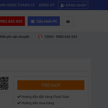
|
|
i
Kinh nghiệm chọn mua máy quay phim giá rẻ bạn nên biết
Hướng dẫ
IAN HÀNG THANH LÝ
ĐĂNG KÝ
ĐĂNG NHẬP
983.643.653
Cấu hình PC
Miễn phí vận chuyển
CSKH: 0983.643.653
TRỢ GIÚP
Hướng dẫn đặt hàng Flash Sale
Hướng dẫn mua hàng