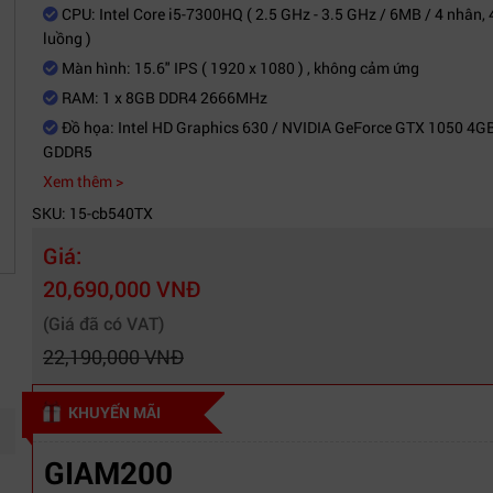
CPU: Intel Core i5-7300HQ ( 2.5 GHz - 3.5 GHz / 6MB / 4 nhân, 
luồng )
Màn hình: 15.6" IPS ( 1920 x 1080 ) , không cảm ứng
RAM: 1 x 8GB DDR4 2666MHz
Đồ họa: Intel HD Graphics 630 / NVIDIA GeForce GTX 1050 4G
GDDR5
Xem thêm >
SKU: 15-cb540TX
Giá:
20,690,000 VNĐ
(Giá đã có VAT)
22,190,000 VNĐ
KHUYẾN MÃI
GIAM200