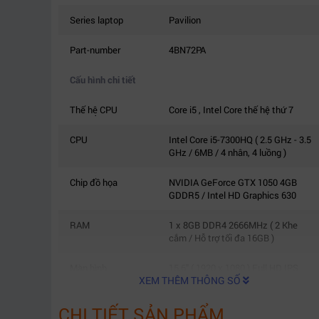
Series laptop
Pavilion
Part-number
4BN72PA
Cấu hình chi tiết
Thế hệ CPU
Core i5 , Intel Core thế hệ thứ 7
CPU
Intel Core i5-7300HQ ( 2.5 GHz - 3.5
GHz / 6MB / 4 nhân, 4 luồng )
Chip đồ họa
NVIDIA GeForce GTX 1050 4GB
GDDR5 / Intel HD Graphics 630
RAM
1 x 8GB DDR4 2666MHz ( 2 Khe
cắm / Hỗ trợ tối đa 16GB )
Màn hình
15.6" ( 1920 x 1080 ) Full HD IPS
XEM THÊM THÔNG SỐ
không cảm ứng , HD webcam
CHI TIẾT SẢN PHẨM
Lưu trữ
1TB HDD 5400RPM