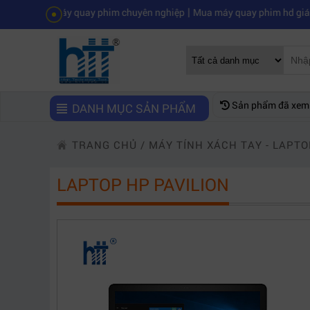
|
y quay phim chuyên nghiệp
Mua máy quay phim hd giá rẻ nên mua củ
Sản phẩm đã xem
DANH MỤC SẢN PHẨM
TRANG CHỦ
/
MÁY TÍNH XÁCH TAY - LAPTO
LAPTOP HP PAVILION