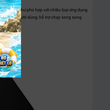
i lớn cũng như phù hợp với nhiều loại ứng dụng
 cầu của người dùng, hỗ trợ chạy song song