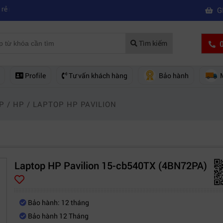
|
a hãng nào?
Mách bạn 5 cách khắc phục laptop không kết nối được wif
G
0
Tìm kiếm
Profile
Tư vấn khách hàng
Bảo hành
P
/
HP
/
LAPTOP HP PAVILION
Laptop HP Pavilion 15-cb540TX (4BN72PA)
Bảo hành: 12 tháng
Bảo hành 12 Tháng