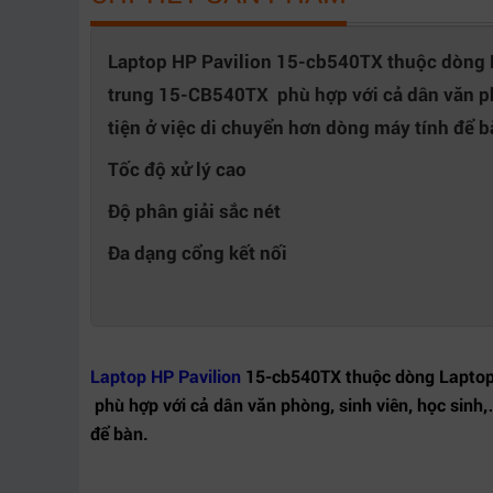
Số cổng lưu trữ tối đa
1 x 2.5" SATA , 1 x M.2 SATA/NVMe
Laptop HP Pavilion 15-cb540TX thuộc dòng L
Kiểu khe M.2 hỗ trợ
M.2 SATA/NVMe
trung 15-CB540TX phù hợp với cả dân văn ph
tiện ở việc di chuyển hơn dòng máy tính để b
Cổng xuất hình
1 x HDMI
Tốc độ xử lý cao
Cổng kết nối
1 x USB Type C / DisplayPort , 3 x
USB 3.0 , 1 x SD card slot , LAN 1
Độ phân giải sắc nét
Gb/s
Đa dạng cổng kết nối
Kết nối không dây
WiFi 802.11ac , Bluetooth 4.2
Bàn phím
thường , có phím số , LED
Hệ điều hành
Windows 10 Home SL 64-bit
Laptop HP Pavilion
15-cb540TX thuộc dòng Laptop đ
Kích thước
37.8 x 25.22 x 2.41 cm
phù hợp với cả dân văn phòng, sinh viên, học sinh
để bàn.
Pin
4 cell 70 Wh , Pin liền
Khối lượng
2.3 kg