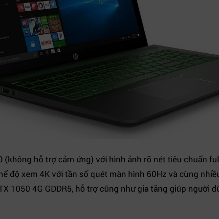
 (không hỗ trợ cảm ứng) với hình ảnh rõ nét tiêu chuẩn ful
hế độ xem 4K với tần số quét màn hình 60Hz và cùng nhiề
X 1050 4G GDDR5, hỗ trợ cũng như gia tăng giúp người d