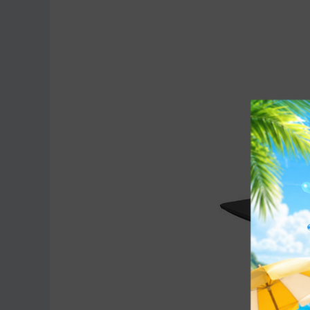
Thông tin khác
Đèn LED trên máy
không đèn
Tính năng
DVD/CD RW rời