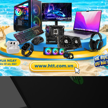
hế hệ thứ 7 của chip core i5 sở hữu tốc độ xử lý tương đố
 cùng nhịp xung 2.5 GHz – 3.5 GHz cũng đáp ứng được yêu