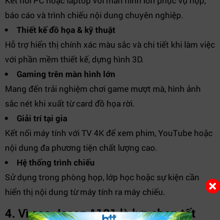
Kết nối PC hoặc laptop với màn hình lớn phục vụ họp,
báo cáo và trình chiếu nội dung chuyên nghiệp.
Thiết kế đồ họa & kỹ thuật
Hỗ trợ hiển thị chính xác màu sắc và chi tiết khi làm việc
với phần mềm thiết kế, dựng hình 3D.
Gaming trên màn hình lớn
Mang đến trải nghiệm chơi game mượt mà, hình ảnh
sắc nét khi xuất từ card đồ họa rời.
Giải trí tại gia
Kết nối máy tính với TV 4K để xem phim, YouTube hoặc
nội dung đa phương tiện chất lượng cao.
Hệ thống trình chiếu
Sử dụng trong phòng họp, lớp học hoặc sự kiện cần
hiển thị nội dung từ máy tính ra máy chiếu.
4. Vì sao Jasoz A121 là lựa chọn tốt