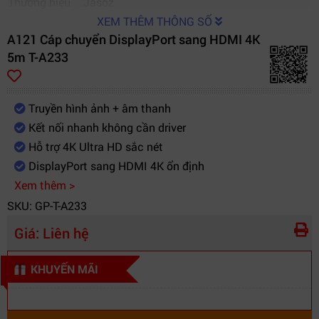
Thương hiệu
Jasoz
XEM THÊM THÔNG SỐ
A121 Cáp chuyển DisplayPort sang HDMI 4K
5m T-A233
Truyền hình ảnh + âm thanh
Kết nối nhanh không cần driver
Hỗ trợ 4K Ultra HD sắc nét
DisplayPort sang HDMI 4K ổn định
Xem thêm >
SKU: GP-T-A233
Giá:
Liên hệ
KHUYẾN MÃI