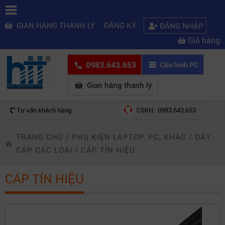
GIAN HÀNG THANH LÝ
ĐĂNG KÝ
ĐĂNG NHẬP
Giỏ hàng
0983.643.653
Cấu hình PC
Gian hàng thanh lý
Tư vấn khách hàng
CSKH: 0983.643.653
TRANG CHỦ
/
PHỤ KIỆN LAPTOP, PC, KHÁC
/
DÂY
CÁP CÁC LOẠI
/
CÁP TÍN HIỆU
CÁP TÍN HIỆU