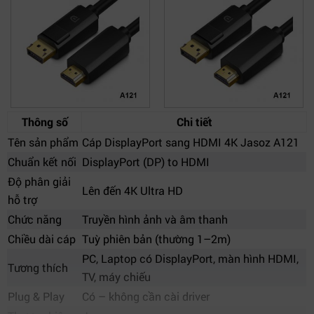
Thông số
Chi tiết
Tên sản phẩm
Cáp DisplayPort sang HDMI 4K Jasoz A121
Chuẩn kết nối
DisplayPort (DP) to HDMI
Độ phân giải
Lên đến 4K Ultra HD
hỗ trợ
Chức năng
Truyền hình ảnh và âm thanh
Chiều dài cáp
Tuỳ phiên bản (thường 1–2m)
PC, Laptop có DisplayPort, màn hình HDMI,
Tương thích
TV, máy chiếu
Plug & Play
Có – không cần cài driver