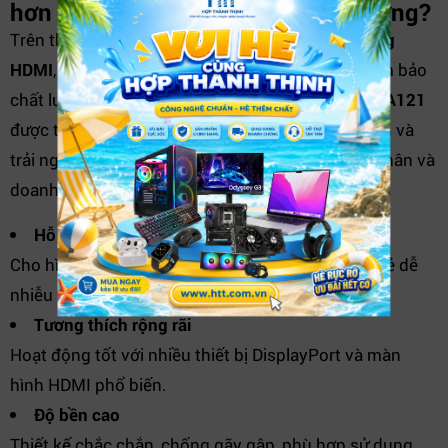
hơn các cáp chuyển đổi thông thường?
Trên thị trường có nhiều loại
cáp DisplayPort sang
HDMI
, nhưng không phải sản phẩm nào cũng đảm bảo
chất lượng ổn định và độ tương thích cao.
Jasoz A121
được tối ưu về khả năng truyền tải tín hiệu, độ bền và
trải nghiệm sử dụng thực tế, phù hợp cho cả cá nhân và
doanh nghiệp.
Hỗ trợ 4K sắc nét ổn định
Cho hình ảnh rõ ràng hơn so với các loại cáp giá rẻ dễ
nhiễu tín hiệu.
Tương thích rộng rãi
Hoạt động tốt với nhiều thiết bị DisplayPort và màn
hình HDMI phổ biến.
Độ bền cao
Thiết kế chắc chắn, chống gãy gập, phù hợp sử dụng