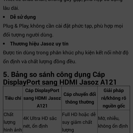
lâu dài.
Dễ sử dụng
Plug & Play, không cần cài đặt phức tạp, phù hợp mọi
đối tượng người dùng.
Thương hiệu Jasoz uy tín
Được tin dùng trong phân khúc phụ kiện kết nối nhờ độ
ổn định và chất lượng đồng đều.
5. Bảng so sánh công dụng Cáp
DisplayPort sang HDMI Jasoz A121
Cáp DisplayPort
Giải pháp
Cáp chuyển đổi
Tiêu chí
sang HDMI Jasoz
rẻ/không rõ
thông thường
A121
nguồn gốc
Chất
Full HD hoặc dễ
4K Ultra HD sắc
Mờ, nhiễu,
lượng
suy giảm chất
nét, ổn định
không ổn định
hình ảnh
lượng