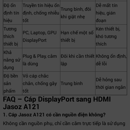
Độ ổn
Truyền tín hiệu ổn
Dễ mất tín
Trung bình, đôi
định tín
định, chống nhiễu
hiệu, gián
khi giật nhẹ
hiệu
tốt
đoạn
Tương
Kén thiết bị,
PC, Laptop, GPU
Hạn chế một số
thích
khó tương
DisplayPort
thiết bị
thiết bị
thích
Khả
Plug & Play, cắm
Đôi khi cần thiết
Không ổn định,
năng sử
là dùng
lập
dễ lỗi
dụng
Độ bền
Vỏ cáp chắc
Dễ hỏng sau
sản
chắn, chống gãy
Trung bình
thời gian ngắn
phẩm
tốt
FAQ – Cáp DisplayPort sang HDMI
Jasoz A121
1. Cáp Jasoz A121 có cần nguồn điện không?
Không cần nguồn phụ, chỉ cần cắm trực tiếp là sử dụng