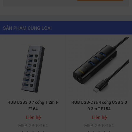
SẢN PHẨM CÙNG LOẠI
HUB USB3.0 7 cổng 1.2m T-
HUB USB-C ra 4 cổng USB 3.0
F164
0.3m T-F154
Liên hệ
Liên hệ
MSP: GP-T-F164
MSP: GP-T-F154