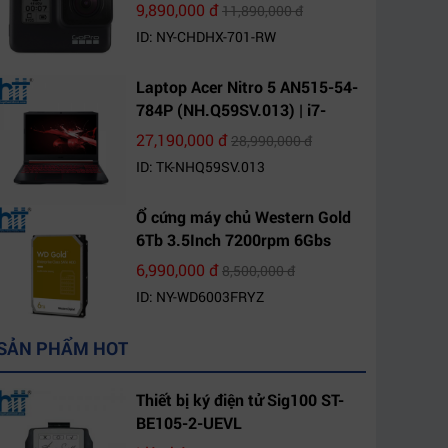
9,890,000 đ
11,890,000 đ
ID: NY-CHDHX-701-RW
Laptop Acer Nitro 5 AN515-54-
784P (NH.Q59SV.013) | i7-
9750H | 8GB DDR4 | 1TB HDD |
27,190,000 đ
28,990,000 đ
GeForce GTX 1650 4GB | 15.6
ID: TK-NHQ59SV.013
FHD IPS | Win10
Ổ cứng máy chủ Western Gold
6Tb 3.5Inch 7200rpm 6Gbs
256Mb SATA (WD6003FRYZ)
6,990,000 đ
8,500,000 đ
ID: NY-WD6003FRYZ
SẢN PHẨM HOT
Thiết bị ký điện tử Sig100 ST-
BE105-2-UEVL