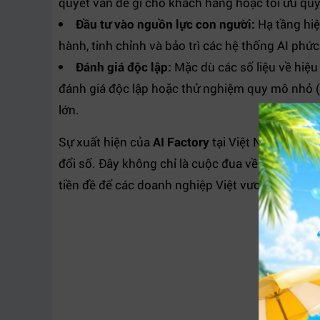
quyết vấn đề gì cho khách hàng hoặc tối ưu quy 
Đầu tư vào nguồn lực con người:
Hạ tầng hiệ
hành, tinh chỉnh và bảo trì các hệ thống AI phức
Đánh giá độc lập:
Mặc dù các số liệu về hiệu
đánh giá độc lập hoặc thử nghiệm quy mô nhỏ (
lớn.
Sự xuất hiện của
AI Factory
tại Việt Nam đánh d
đổi số. Đây không chỉ là cuộc đua về phần cứng
tiền đề để các doanh nghiệp Việt vươn tầm và 