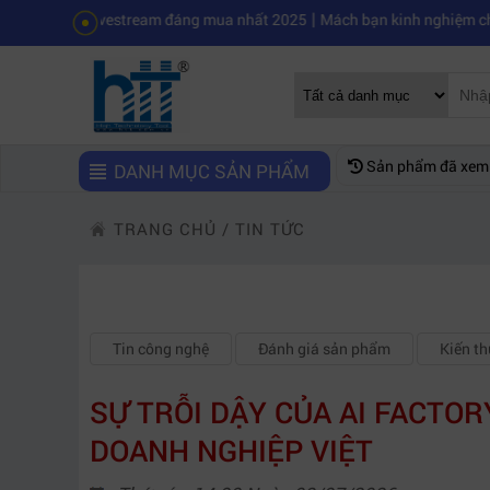
|
o livestream đáng mua nhất 2025
Mách bạn kinh nghiệm chọn mua máy 
Sản phẩm đã xem
DANH MỤC SẢN PHẨM
TRANG CHỦ
/
TIN TỨC
Tin công nghệ
Đánh giá sản phẩm
Kiến t
SỰ TRỖI DẬY CỦA AI FACTO
DOANH NGHIỆP VIỆT