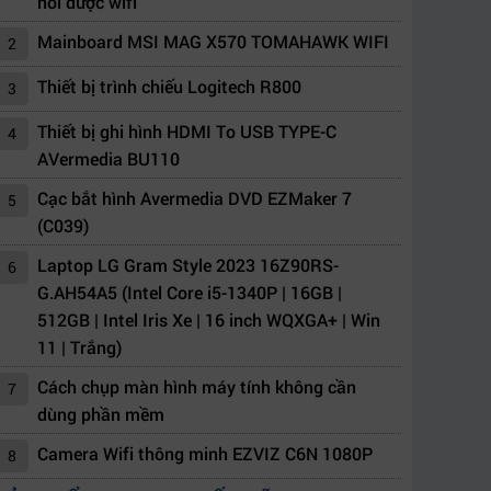
nối được wifi
Mainboard MSI MAG X570 TOMAHAWK WIFI
2
Thiết bị trình chiếu Logitech R800
3
Thiết bị ghi hình HDMI To USB TYPE-C
4
AVermedia BU110
Cạc bắt hình Avermedia DVD EZMaker 7
5
(C039)
Laptop LG Gram Style 2023 16Z90RS-
6
G.AH54A5 (Intel Core i5-1340P | 16GB |
512GB | Intel Iris Xe | 16 inch WQXGA+ | Win
11 | Trắng)
Cách chụp màn hình máy tính không cần
7
dùng phần mềm
Camera Wifi thông minh EZVIZ C6N 1080P
8