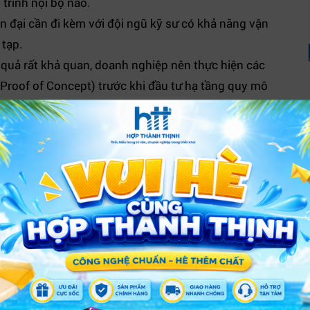
trình nội bộ nào.
n đại cần đi kèm với đội ngũ kỹ sư có khả năng vận
 tạp.
 quả rất khả quan, doanh nghiệp nên thực hiện các
Proof of Concept) trước khi đầu tư hạ tầng quy mô
ấu một bước tiến quan trọng trong hành trình chuyển
, mà là cuộc đua về năng lực làm chủ công nghệ, tạo
cạnh tranh sòng phẳng trong bối cảnh toàn cầu hóa.