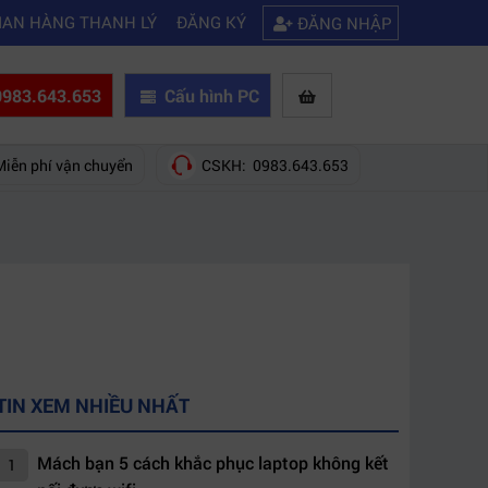
|
hãng nào?
Mách bạn 5 cách khắc phục laptop không kết nối được wifi
IAN HÀNG THANH LÝ
ĐĂNG KÝ
ĐĂNG NHẬP
983.643.653
Cấu hình PC
Miễn phí vận chuyển
CSKH: 0983.643.653
TIN XEM NHIỀU NHẤT
Mách bạn 5 cách khắc phục laptop không kết
1