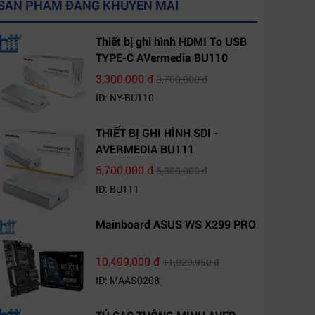
SẢN PHẨM ĐANG KHUYẾN MÃI
Thiết bị ghi hình HDMI To USB
TYPE-C AVermedia BU110
3,300,000 đ
3,700,000 đ
ID: NY-BU110
THIẾT BỊ GHI HÌNH SDI -
AVERMEDIA BU111
5,700,000 đ
6,300,000 đ
ID: BU111
Mainboard ASUS WS X299 PRO
10,499,000 đ
11,023,950 đ
ID: MAAS0208