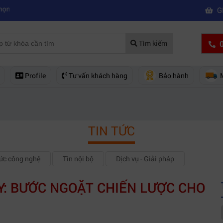
|
quay phim chuyên nghiệp
Mua máy quay phim hd giá rẻ nên mua của 
G
0
Tìm kiếm
Profile
Tư vấn khách hàng
Bảo hành
TIN TỨC
hức công nghệ
Tin nội bộ
Dịch vụ - Giải pháp
RY: BƯỚC NGOẶT CHIẾN LƯỢC CHO