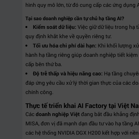
hình quy mô lớn, từ đó cung cấp các ứng dụng A
Tại sao doanh nghiệp cần tự chủ hạ tầng AI?
Kiểm soát dữ liệu:
Việc giữ dữ liệu trong hạ 
quy định khắt khe về quyền riêng tư.
Tối ưu hóa chi phí dài hạn:
Khi khối lượng xử
hành hạ tầng riêng giúp doanh nghiệp tiết kiệm 
cấp bên thứ ba.
Độ trễ thấp và hiệu năng cao:
Hạ tầng chuyê
đáp ứng yêu cầu xử lý thời gian thực của các do
chính công.
Thực tế triển khai AI Factory tại Việt N
Các
doanh nghiệp Việt
đang bắt đầu khẳng định 
MISA, đơn vị đã mạnh dạn đầu tư vào hạ tầng AI
các hệ thống NVIDIA DGX H200 kết hợp với nền 