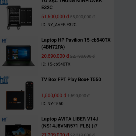
TỦ SẠC THÔNG MINH AVER
E32C
51,500,000 đ
55,000,000 đ
ID: NY_AVER E32C
Laptop HP Pavilion 15-cb540TX
(4BN72PA)
20,690,000 đ
22,190,000 đ
ID: 15-cb540TX
TV Box FPT Play Box+ T550
1,500,000 đ
1,690,000 đ
ID: NY-T550
Laptop AVITA LIBER V14J
(NS14J8VNR571-FLB) (i7
10510U/8GB RAM/1TB
21,209,000 đ
22,219,000 đ