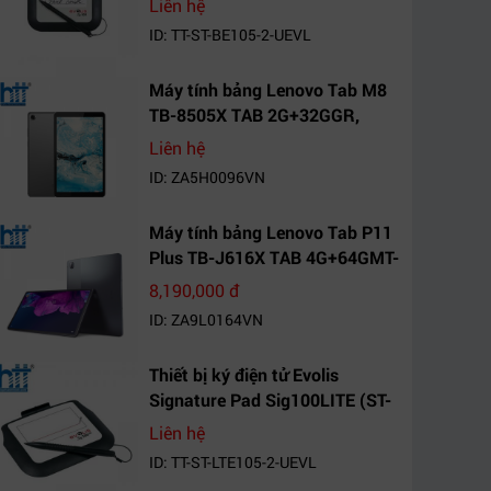
Liên hệ
ID: TT-ST-BE105-2-UEVL
Máy tính bảng Lenovo Tab M8
TB-8505X TAB 2G+32GGR,
VN_ZA5H0096VN
Liên hệ
ID: ZA5H0096VN
Máy tính bảng Lenovo Tab P11
Plus TB-J616X TAB 4G+64GMT-
VN Xanh Mòng
8,190,000 đ
Két_ZA9L0164VN
ID: ZA9L0164VN
Thiết bị ký điện tử Evolis
Signature Pad Sig100LITE (ST-
LTE105-2-UEVL)
Liên hệ
ID: TT-ST-LTE105-2-UEVL