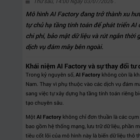
Thứ sáu, 14:00 Ngày 03/07/2026 .
Mô hình AI Factory đang trở thành xu hư
tự chủ hạ tầng tính toán để phát triển AI
chi phí, bảo mật dữ liệu và rút ngắn thời
dịch vụ đám mây bên ngoài.
Khái niệm AI Factory và sự thay đổi tư
Trong kỷ nguyên số,
AI Factory
không còn là khá
Nam. Thay vì phụ thuộc vào các dịch vụ đám m
sang việc tự xây dựng hạ tầng tính toán riêng b
tạo chuyên sâu.
Một
AI Factory
không chỉ đơn thuần là các cụm 
bao gồm hệ thống mạng, lưu trữ dữ liệu, phần 
tiêu cốt lõi của mô hình này là biến dữ liệu thô