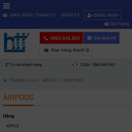
GIAN HÀNG THANH LÝ
ĐĂNG KÝ
ĐĂNG NHẬP
Giỏ hàng
0983.643.653
Cấu hình PC
Gian hàng thanh lý
Tư vấn khách hàng
CSKH: 0983.643.653
TRANG CHỦ
/
APPLE
/
AIRPODS
AIRPODS
Hãng
APPLE