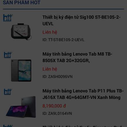
SẢN PHẨM HOT
Thiết bị ký điện tử Sig100 ST-BE105-2-
UEVL
Liên hệ
ID: TT-ST-BE105-2-UEVL
Máy tính bảng Lenovo Tab M8 TB-
8505X TAB 2G+32GGR,
VN_ZA5H0096VN
Liên hệ
ID: ZA5H0096VN
Máy tính bảng Lenovo Tab P11 Plus TB-
J616X TAB 4G+64GMT-VN Xanh Mòng
Két_ZA9L0164VN
8,190,000 đ
ID: ZA9L0164VN