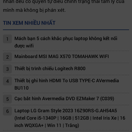
nhân đều có quyền tự điều chỉnh trạng thái tâm lý của
mình mà không bị phán xét.
TIN XEM NHIỀU NHẤT
Mách bạn 5 cách khắc phục laptop không kết nối
1
được wifi
Mainboard MSI MAG X570 TOMAHAWK WIFI
2
Thiết bị trình chiếu Logitech R800
3
Thiết bị ghi hình HDMI To USB TYPE-C AVermedia
4
BU110
Cạc bắt hình Avermedia DVD EZMaker 7 (C039)
5
Laptop LG Gram Style 2023 16Z90RS-G.AH54A5
6
(Intel Core i5-1340P | 16GB | 512GB | Intel Iris Xe | 16
inch WQXGA+ | Win 11 | Trắng)