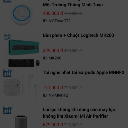
Môi Trường Thông Minh Tuya
480,000 đ
790,000 đ
ID: NY-TuyaCT2
Bàn phím + Chuột Logitech MK200
329,000 đ
450,000 đ
ID: MK200
Tai nghe nhét tai Earpods Apple MNHF2
711,000 đ
790,000 đ
ID: NY-MNHF2
Lõi lọc không khí dùng cho máy lọc
không khí Xiaomi Mi Air Purifier
679,000 đ
739,000 đ