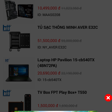
10,499,000 đ
11,023,950 đ
ID: MAAS0208
TỦ SẠC THÔNG MINH AVER E32C
51,500,000 đ
55,000,000 đ
ID: NY_AVER E32C
Laptop HP Pavilion 15-cb540TX
(4BN72PA)
20,690,000 đ
22,190,000 đ
ID: 15-cb540TX
TV Box FPT Play Box+ T550
1,500,000 đ
1,690,000 đ