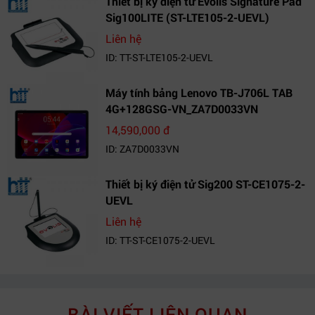
Thiết bị ký điện tử Evolis Signature Pad
Sig100LITE (ST-LTE105-2-UEVL)
Liên hệ
ID: TT-ST-LTE105-2-UEVL
Máy tính bảng Lenovo TB-J706L TAB
4G+128GSG-VN_ZA7D0033VN
14,590,000 đ
ID: ZA7D0033VN
Thiết bị ký điện tử Sig200 ST-CE1075-2-
UEVL
Liên hệ
ID: TT-ST-CE1075-2-UEVL
BÀI VIẾT LIÊN QUAN