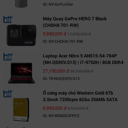
ID: NY-AirPurifier
Máy Quay GoPro HERO 7 Black
(CHDHX-701-RW)
9,890,000 đ
11,890,000 đ
ID: NY-CHDHX-701-RW
Laptop Acer Nitro 5 AN515-54-784P
(NH.Q59SV.013) | i7-9750H | 8GB DDR4
| 1TB HDD | GeForce GTX 1650 4GB |
27,190,000 đ
28,990,000 đ
15.6 FHD IPS | Win10
ID: TK-NHQ59SV.013
Ổ cứng máy chủ Western Gold 6Tb
3.5Inch 7200rpm 6Gbs 256Mb SATA
(WD6003FRYZ)
6,990,000 đ
8,500,000 đ
ID: NY-WD6003FRYZ