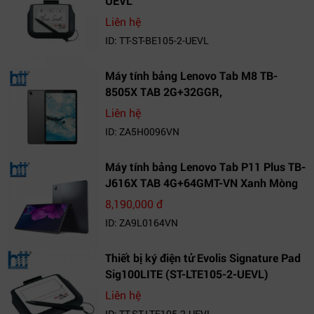
UEVL
Liên hệ
ID: TT-ST-BE105-2-UEVL
Máy tính bảng Lenovo Tab M8 TB-
8505X TAB 2G+32GGR,
VN_ZA5H0096VN
Liên hệ
ID: ZA5H0096VN
Máy tính bảng Lenovo Tab P11 Plus TB-
J616X TAB 4G+64GMT-VN Xanh Mòng
Két_ZA9L0164VN
8,190,000 đ
ID: ZA9L0164VN
Thiết bị ký điện tử Evolis Signature Pad
Sig100LITE (ST-LTE105-2-UEVL)
Liên hệ
ID: TT-ST-LTE105-2-UEVL