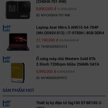
(CHDHX-701-RW)
9,890,000 đ
11,890,000 đ
ID: NY-CHDHX-701-RW
Laptop Acer Nitro 5 AN515-54-784P
(NH.Q59SV.013) | i7-9750H | 8GB DDR4
| 1TB HDD | GeForce GTX 1650 4GB |
27,190,000 đ
28,990,000 đ
15.6 FHD IPS | Win10
ID: TK-NHQ59SV.013
Ổ cứng máy chủ Western Gold 6Tb
3.5Inch 7200rpm 6Gbs 256Mb SATA
(WD6003FRYZ)
6,990,000 đ
8,500,000 đ
ID: NY-WD6003FRYZ
SẢN PHẨM HOT
Thiết bị ký điện tử Sig100 ST-BE105-2-