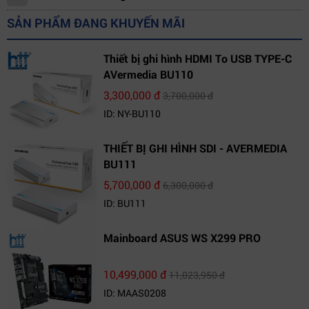
SẢN PHẨM ĐANG KHUYẾN MÃI
Thiết bị ghi hình HDMI To USB TYPE-C
AVermedia BU110
3,300,000 đ
3,700,000 đ
ID: NY-BU110
THIẾT BỊ GHI HÌNH SDI - AVERMEDIA
BU111
5,700,000 đ
6,300,000 đ
ID: BU111
Mainboard ASUS WS X299 PRO
10,499,000 đ
11,023,950 đ
ID: MAAS0208