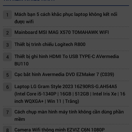
Mách bạn 5 cách khắc phục laptop không kết nối
1
được wifi
Mainboard MSI MAG X570 TOMAHAWK WIFI
2
Thiết bị trình chiếu Logitech R800
3
Thiết bị ghi hình HDMI To USB TYPE-C AVermedia
4
BU110
Cạc bắt hình Avermedia DVD EZMaker 7 (C039)
5
Laptop LG Gram Style 2023 16Z90RS-G.AH54A5
6
(Intel Core i5-1340P | 16GB | 512GB | Intel Iris Xe | 16
inch WQXGA+ | Win 11 | Trắng)
Cách chụp màn hình máy tính không cần dùng phần
7
mềm
Camera Wifi thông minh EZVIZ C6N 1080P
8