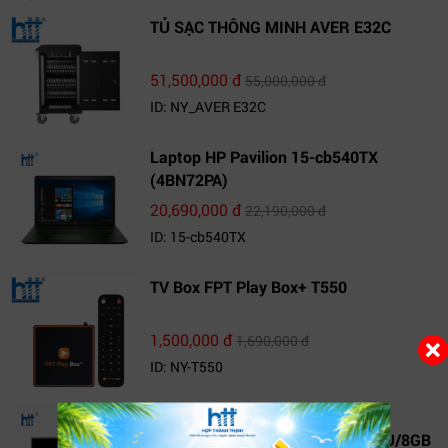
TỦ SẠC THÔNG MINH AVER E32C
51,500,000 đ
55,000,000 đ
ID: NY_AVER E32C
Laptop HP Pavilion 15-cb540TX
(4BN72PA)
20,690,000 đ
22,190,000 đ
ID: 15-cb540TX
TV Box FPT Play Box+ T550
1,500,000 đ
1,690,000 đ
ID: NY-T550
Laptop AVITA LIBER V14J
(NS14J8VNR571-FLB) (i7 10510U/8GB