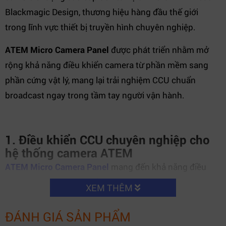
Blackmagic Design, thương hiệu hàng đầu thế giới
trong lĩnh vực thiết bị truyền hình chuyên nghiệp.
ATEM Micro Camera Panel
được phát triển nhằm mở
rộng khả năng điều khiển camera từ phần mềm sang
phần cứng vật lý, mang lại trải nghiệm CCU chuẩn
broadcast ngay trong tầm tay người vận hành.
1. Điều khiển CCU chuyên nghiệp cho
hệ thống camera ATEM
ATEM Micro Camera Panel
mang đến khả năng điều
khiển camera theo chuẩn CCU broadcast truyền thống
XEM THÊM
nhưng được hiện đại hóa cho hệ sinh thái ATEM. Thiết
bị cho phép kiểm soát đồng thời tối đa 8 camera, giúp
ĐÁNH GIÁ SẢN PHẨM