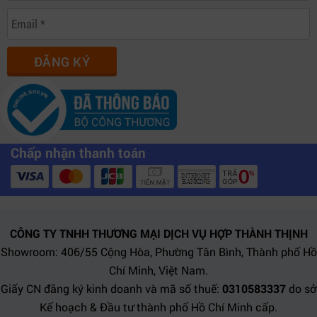
Broadcast
Điều khiển
Cố định, chi
CCU
camera
SDI/IP
phí cao
Controller
chuyên dụng
ĐĂNG KÝ
So với các giải pháp truyền thống,
ATEM Micro Camera
Panel
mang lại sự cân bằng giữa tính di động và khả
năng điều khiển chuyên sâu.
Chấp nhận thanh toán
5. Các câu hỏi thường gặp (FAQ)
1. ATEM Micro Camera Panel dùng cho bao nhiêu
camera?
CÔNG TY TNHH THƯƠNG MẠI DỊCH VỤ HỢP THÀNH THỊNH
Thiết bị hỗ trợ điều khiển tối đa 8 camera cùng lúc.
Showroom: 406/55 Cộng Hòa, Phường Tân Bình, Thành phố Hồ
2. Có cần kết nối dây để sử dụng không?
Chí Minh, Việt Nam.
Không bắt buộc,
ATEM Micro Camera Panel
hỗ trợ
Giấy CN đăng ký kinh doanh và mã số thuế:
0310583337
do sở
Kế hoạch & Đầu tư thành phố Hồ Chí Minh cấp.
Bluetooth và USB-C.