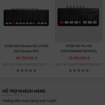
duy trì chất lượng hình ảnh đồng nhất trong toàn bộ
quá trình sản xuất live.
ATEM SDI Extreme ISO (ATEM
ATEM SDI Pro ISO
SDI Extreme ISO)
(SWATEMMXEPBPRISO)
48,780,000 đ
25,480,000 đ
MSP: MT-SWATEMMXEPCEXTISO
MSP: MT-SWATEMMXEPBPRISO
HỖ TRỢ KHÁCH HÀNG
Hướng dẫn mua hàng trực tuyến