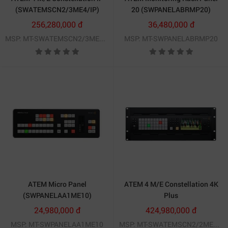
(SWATEMSCN2/3ME4/IP)
20 (SWPANELABRMP20)
256,280,000 đ
36,480,000 đ
MSP: MT-SWATEMSCN2/3ME4/IP
MSP: MT-SWPANELABRMP20
ATEM Micro Panel
ATEM 4 M/E Constellation 4K
(SWPANELAA1ME10)
Plus
(SWATEMSCN2/2ME4/4K/P)
24,980,000 đ
424,980,000 đ
Kiểm soát 8 camera với độ chính xác cao
MSP: MT-SWPANELAA1ME10
MSP: MT-SWATEMSCN2/2ME4/4K/P