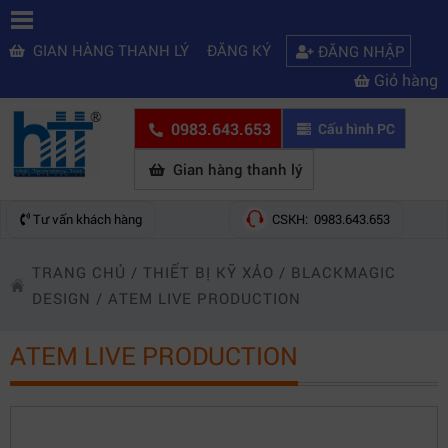
GIAN HÀNG THANH LÝ
ĐĂNG KÝ
ĐĂNG NHẬP
Giỏ hàng
0983.643.653
Cấu hình PC
Gian hàng thanh lý
Tư vấn khách hàng
CSKH: 0983.643.653
TRANG CHỦ
/
THIẾT BỊ KỸ XẢO
/
BLACKMAGIC
DESIGN
/
ATEM LIVE PRODUCTION
ATEM LIVE PRODUCTION