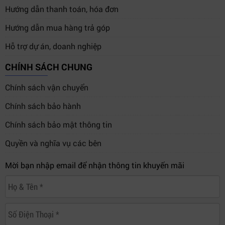
Hướng dẫn thanh toán, hóa đơn
Hướng dẫn mua hàng trả góp
Giải pháp di động cho hệ thống broadcast
Hỗ trợ dự án, doanh nghiệp
4. So sánh ATEM Micro Camera Panel
CHÍNH SÁCH CHUNG
với thiết bị cùng phân khúc
Chính sách vận chuyển
Điểm nổi
Thiết bị
Chức năng
Kết nối
Chính sách bảo hành
bật
Chính sách bảo mật thông tin
ATEM Micro
Di động,
Điều khiển
Bluetooth,
Quyền và nghĩa vụ các bên
Camera
joystick
CCU 8 camera
USB-C
Panel
chính xác
Mời bạn nhập email để nhận thông tin khuyến mãi
ATEM
Miễn phí,
Điều khiển
Software
Ethernet
không có
phần mềm
Control
phần cứng