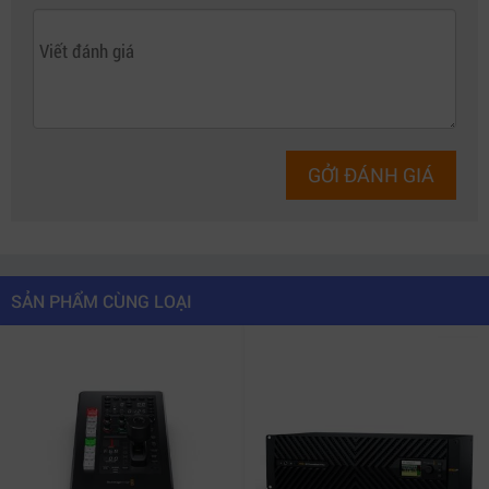
GỞI ĐÁNH GIÁ
SẢN PHẨM CÙNG LOẠI
ATEM Micro Camera Panel – Điều khiển CCU chuyên nghiệp
2. Thiết kế di động với pin tích hợp và
kết nối linh hoạt