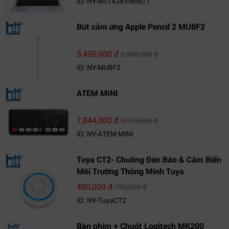
ID: NY-NS14J8VNR571
Bút cảm ứng Apple Pencil 2 MU8F2
3,490,000 đ
3,890,000 đ
ID: NY-MU8F2
ATEM MINI
7,844,000 đ
8,715,000 đ
ID: NY-ATEM MINI
Tuya CT2- Chuông Đèn Báo & Cảm Biến
Môi Trường Thông Minh Tuya
480,000 đ
790,000 đ
ID: NY-TuyaCT2
Bàn phím + Chuột Logitech MK200