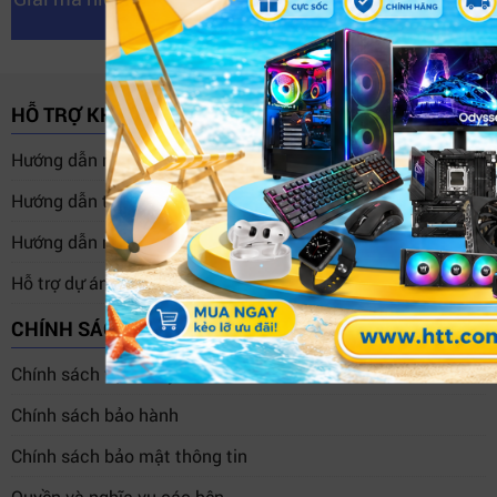
nhân và cách xử lý hiệu quả
HỖ TRỢ KHÁCH HÀNG
Hướng dẫn mua hàng trực tuyến
Hướng dẫn thanh toán, hóa đơn
Hướng dẫn mua hàng trả góp
Hỗ trợ dự án, doanh nghiệp
CHÍNH SÁCH CHUNG
Chính sách vận chuyển
Chính sách bảo hành
Chính sách bảo mật thông tin
Quyền và nghĩa vụ các bên