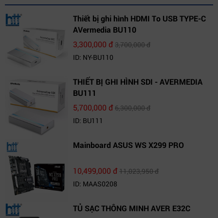
Thiết bị ghi hình HDMI To USB TYPE-C
AVermedia BU110
3,300,000 đ
3,700,000 đ
ID: NY-BU110
THIẾT BỊ GHI HÌNH SDI - AVERMEDIA
BU111
5,700,000 đ
6,300,000 đ
ID: BU111
Mainboard ASUS WS X299 PRO
10,499,000 đ
11,023,950 đ
ID: MAAS0208
TỦ SẠC THÔNG MINH AVER E32C