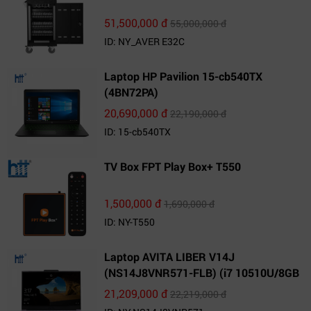
51,500,000 đ
55,000,000 đ
ID: NY_AVER E32C
Laptop HP Pavilion 15-cb540TX
(4BN72PA)
20,690,000 đ
22,190,000 đ
ID: 15-cb540TX
TV Box FPT Play Box+ T550
1,500,000 đ
1,690,000 đ
ID: NY-T550
Laptop AVITA LIBER V14J
(NS14J8VNR571-FLB) (i7 10510U/8GB
RAM/1TB SSD/14.0 inch FHD/Win10)
21,209,000 đ
22,219,000 đ