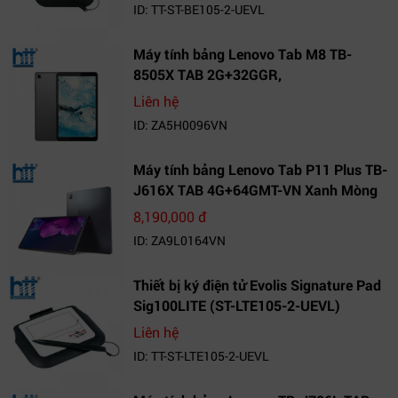
ID: TT-ST-BE105-2-UEVL
Máy tính bảng Lenovo Tab M8 TB-
8505X TAB 2G+32GGR,
VN_ZA5H0096VN
Liên hệ
ID: ZA5H0096VN
Máy tính bảng Lenovo Tab P11 Plus TB-
J616X TAB 4G+64GMT-VN Xanh Mòng
Két_ZA9L0164VN
8,190,000 đ
ID: ZA9L0164VN
Thiết bị ký điện tử Evolis Signature Pad
Sig100LITE (ST-LTE105-2-UEVL)
Liên hệ
ID: TT-ST-LTE105-2-UEVL