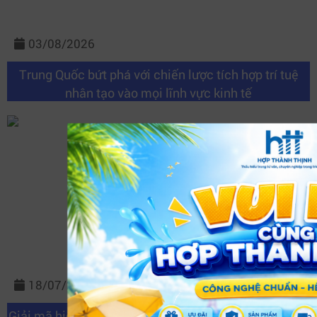
03/08/2026
Trung Quốc bứt phá với chiến lược tích hợp trí tuệ
nhân tạo vào mọi lĩnh vực kinh tế
18/07/2026
Giải mã hiện tượng soundbar nhấp nháy đèn: Nguyên