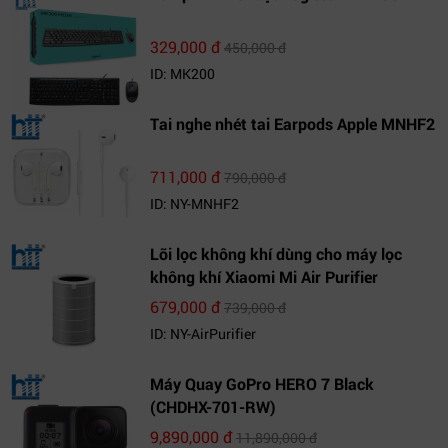
329,000 đ
450,000 đ
ID: MK200
Tai nghe nhét tai Earpods Apple MNHF2
711,000 đ
790,000 đ
ID: NY-MNHF2
Lõi lọc không khí dùng cho máy lọc
không khí Xiaomi Mi Air Purifier
679,000 đ
739,000 đ
ID: NY-AirPurifier
Máy Quay GoPro HERO 7 Black
(CHDHX-701-RW)
9,890,000 đ
11,890,000 đ