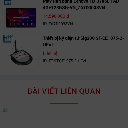
Máy tính bảng Lenovo TB-J706L TAB
4G+128GSG-VN_ZA7D0033VN
14,590,000 đ
ID: ZA7D0033VN
Thiết bị ký điện tử Sig200 ST-CE1075-2-
UEVL
Liên hệ
ID: TT-ST-CE1075-2-UEVL
BÀI VIẾT LIÊN QUAN