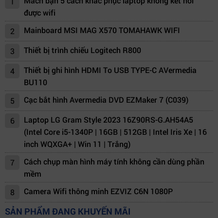
Mách bạn 5 cách khắc phục laptop không kết nối
1
được wifi
Mainboard MSI MAG X570 TOMAHAWK WIFI
2
Thiết bị trình chiếu Logitech R800
3
Thiết bị ghi hình HDMI To USB TYPE-C AVermedia
4
BU110
Cạc bắt hình Avermedia DVD EZMaker 7 (C039)
5
Laptop LG Gram Style 2023 16Z90RS-G.AH54A5
6
(Intel Core i5-1340P | 16GB | 512GB | Intel Iris Xe | 16
inch WQXGA+ | Win 11 | Trắng)
Cách chụp màn hình máy tính không cần dùng phần
7
mềm
Camera Wifi thông minh EZVIZ C6N 1080P
8
SẢN PHẨM ĐANG KHUYẾN MÃI