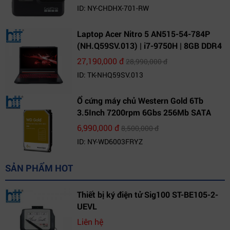
ID: NY-CHDHX-701-RW
Laptop Acer Nitro 5 AN515-54-784P
(NH.Q59SV.013) | i7-9750H | 8GB DDR4
| 1TB HDD | GeForce GTX 1650 4GB |
27,190,000 đ
28,990,000 đ
15.6 FHD IPS | Win10
ID: TK-NHQ59SV.013
Ổ cứng máy chủ Western Gold 6Tb
3.5Inch 7200rpm 6Gbs 256Mb SATA
(WD6003FRYZ)
6,990,000 đ
8,500,000 đ
ID: NY-WD6003FRYZ
SẢN PHẨM HOT
Thiết bị ký điện tử Sig100 ST-BE105-2-
UEVL
Liên hệ