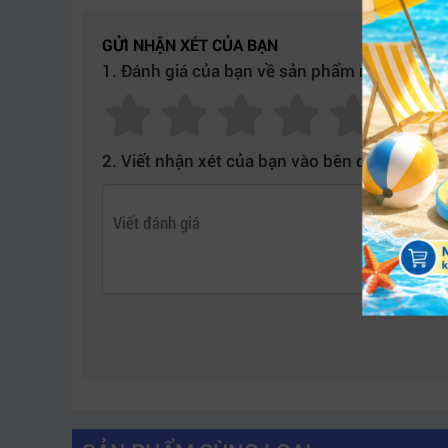
GỬI NHẬN XÉT CỦA BẠN
1. Đánh giá của bạn về sản phẩm này:
2. Viết nhận xét của bạn vào bên dưới: