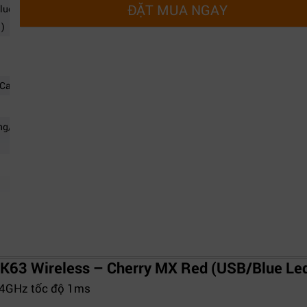
ĐẶT MUA NGAY
uetooth 4.2 + LE )
 )
Cao )
/ Tiếp tục/ Bắt đầu/
r K63 Wireless – Cherry MX Red (USB/Blue L
.4GHz tốc độ 1ms