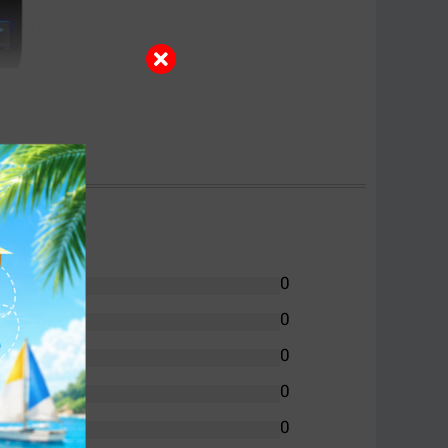
 game đỉnh đám. Hơn nữa gaming gear với màu
0
ủ.
0
0
0
0