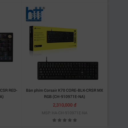
 CSR RED-
Bàn phím Corsair K70 CORE-BLK-CRSR MX
A)
RGB (CH-910971E-NA)
mà không cần phải chỉnh tay, cực tiện lợi phải
2,310,000 đ
i nút.
MSP: HA-CH-910971E-NA