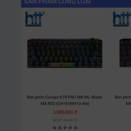
SẢN PHẨM CÙNG LOẠI
Có thể sử dụng lâu đến hơn 15 giờ đồng hồ
Corsair K63 Wireless – Cherry MX Red
với khả n
hưởng bởi năng lượng sắp hết của bàn phím. Ch
Bàn phím Corsair K70 PRO MN WL-Black-
Bàn phím
MX RED (CH-9189010-NA)
MX
3,980,000 đ
MSP: HA-K70