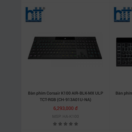
Bàn phím Corsair K100 AIR-BLK-MX ULP
Bàn phím
Bộ phím chức năng và âm lượng
TCT-RGB (CH-913A01U-NA)
Với một loạt phím chức năng để điều khiển, kèm
6,293,000 đ
không nào. Hơn nữa với nút khóa Window, bạn s
MSP: HA-K100