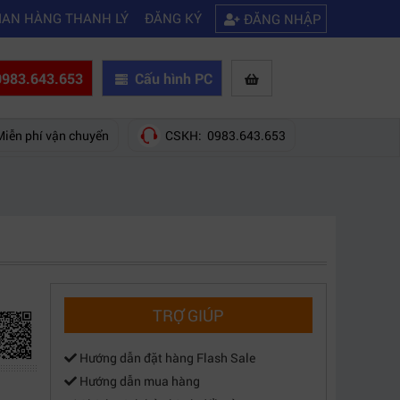
|
|
được wifi
Kinh nghiệm chọn mua máy quay phim giá rẻ bạn nên biết
H
IAN HÀNG THANH LÝ
ĐĂNG KÝ
ĐĂNG NHẬP
983.643.653
Cấu hình PC
Miễn phí vận chuyển
CSKH: 0983.643.653
TRỢ GIÚP
Hướng dẫn đặt hàng Flash Sale
Hướng dẫn mua hàng