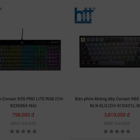
 Corsair K55 PRO LITE RGB (CH-
Bàn phím không dây Corsair K65
9226065-NA)
BLK-GLD (CH-91D421L-N
 theo nút âm lượng, bạn có thể sử dụng ngay trên bàn phím 
798,000 đ
3,819,000 đ
ẽ không lo bị ấn nhầm ra ngoài màn hình mỗi khi chạm phả
MSP: HA-K55
MSP: HA-K65