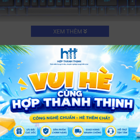
XEM THÊM
đáp ứng được mọi nhu cầu sử dụng để trinh chiến các tựa
ss – Cherry MX Red
sẽ trở nên cực rực rỡ trên mắt game th