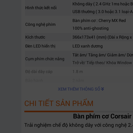
Không dây ( 2.4 GHz 1ms hoặc Bl
Hình thức kết nối
USB thường ( 3.0 hoặc 3.1 loại-A
Bàn phím cơ : Cherry MX Red
Công nghệ phím
100% anti-ghosting
Kích thước
366x173x41 (mm) (Dài x Rộng x 
Đèn LED hiển thị
LED xanh dương
Tắt âm/ Tăng âm/ Giảm âm/ Dừng
Cụm phím chức năng
Trở về/ Tiếp theo/ Khóa Window
Độ dài dây cáp
1.8 m
Bảo hành
2 năm
XEM THÊM THÔNG SỐ
CHI TIẾT SẢN PHẨM
Bàn phím cơ Corsai
Trải nghiệm chế độ không dây với công nghệ 2