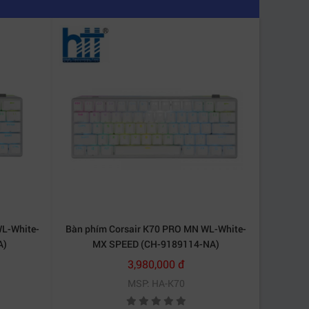
dụng trong thời gian dài mà không hề bị ảnh
 hưởng.
WL-White-
Bàn phím Corsair K70 PRO MN WL-White-
A)
MX SPEED (CH-9189114-NA)
3,980,000 đ
MSP: HA-K70