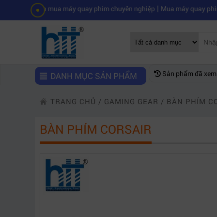
|
n mua máy quay phim chuyên nghiệp
Mua máy quay phim hd giá rẻ nê
Sản phẩm đã xem
DANH MỤC SẢN PHẨM
TRANG CHỦ
/
GAMING GEAR
/
BÀN PHÍM C
BÀN PHÍM CORSAIR