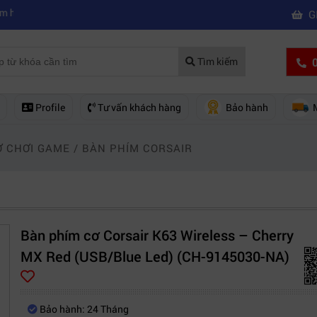
|
n mua của hãng nào?
Mách bạn 5 cách khắc phục laptop không kết nối 
G
0
Tìm kiếm
Profile
Tư vấn khách hàng
Bảo hành
Ơ CHƠI GAME
/
BÀN PHÍM CORSAIR
Bàn phím cơ Corsair K63 Wireless – Cherry
MX Red (USB/Blue Led) (CH-9145030-NA)
Bảo hành: 24 Tháng