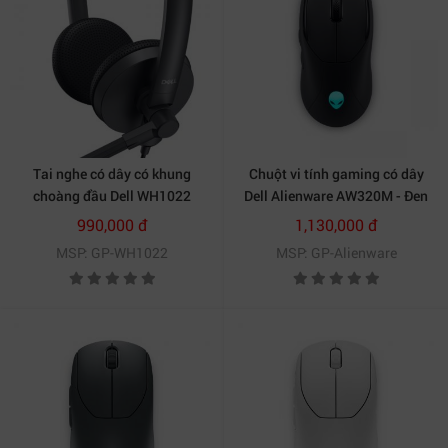
Tai nghe có dây có khung
Chuột vi tính gaming có dây
choàng đầu Dell WH1022
Dell Alienware AW320M - Đen
990,000 đ
1,130,000 đ
MSP: GP-WH1022
MSP: GP-Alienware