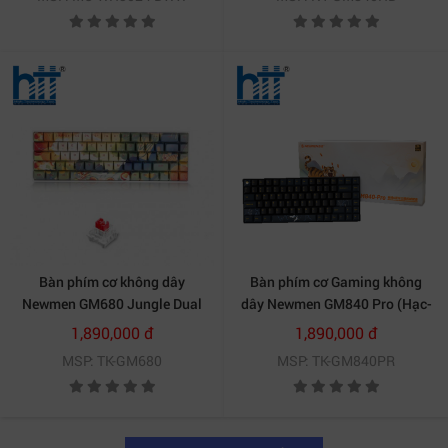
Bàn phím cơ không dây
Bàn phím cơ Gaming không
Newmen GM680 Jungle Dual
dây Newmen GM840 Pro (Hạc-
mode (Kailhbox Brown /
Trăng & Mây) G-Pro Yellow
1,890,000 đ
1,890,000 đ
Kailhbox White / Kailhbox
Axis Switch
MSP: TK-GM680
MSP: TK-GM840PR
Red)