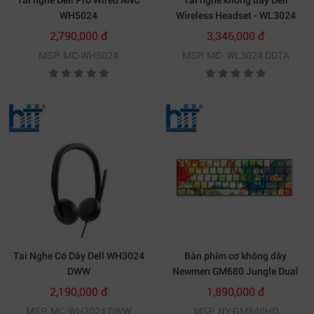
WH5024
Wireless Headset - WL3024
2,790,000 đ
3,346,000 đ
MSP: MC-WH5024
MSP: MC- WL3024 DDTA
Tai Nghe Có Dây Dell WH3024
Bàn phím cơ không dây
DWW
Newmen GM680 Jungle Dual
mode ( G-Pro Silvery Speed)
2,190,000 đ
1,890,000 đ
MSP: MC-WH3024 DWW
MSP: NY-GM840HD