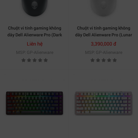
Chuột vi tính gaming không
Chuột vi tính gaming không
dây Dell Alienware Pro (Dark
dây Dell Alienware Pro (Lunar
Side of the Moon)
Light)
Liên hệ
3,390,000 đ
MSP: GP-Alienware
MSP: GP-Alienware