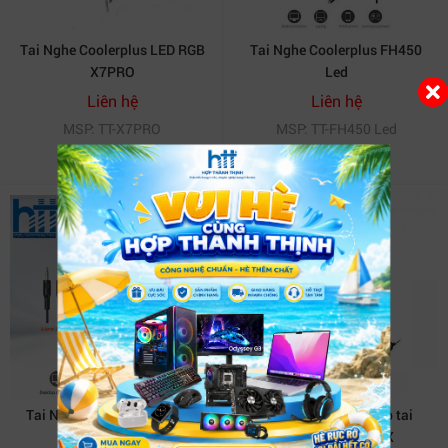
Tai Nghe Coolerplus LED RGB
Tai Nghe Coolerplus FH450
X7PRO
Led
Liên hệ
Liên hệ
MSP: TT-X7PRO
MSP: TT-FH450 Led
Tai Nghe Coolerplus FH350
Tai Nghe có dây chụp tai
Genius HS-M505X