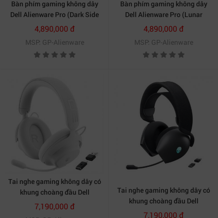
Bàn phím gaming không dây
Bàn phím gaming không dây
Dell Alienware Pro (Dark Side
Dell Alienware Pro (Lunar
of the Moon)
Light)
4,890,000 đ
4,890,000 đ
MSP: GP-Alienware
MSP: GP-Alienware
Tai nghe gaming không dây có
Tai nghe gaming không dây có
khung choàng đầu Dell
khung choàng đầu Dell
Alienware Pro (Lunar Light)
7,190,000 đ
Alienware Pro (Dark Side of the
7,190,000 đ