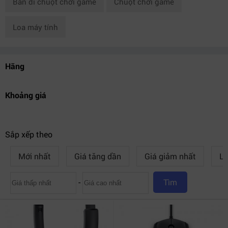
Bàn di chuột chơi game
Chuột chơi game
Loa máy tính
Hãng
Khoảng giá
Sắp xếp theo
Mới nhất
Giá tăng dần
Giá giảm nhất
Lư
-
Tìm