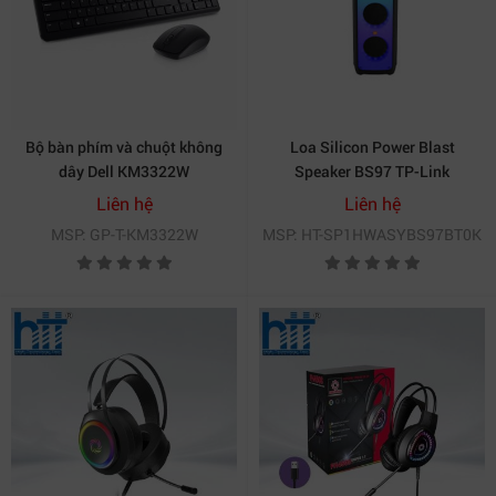
Bộ bàn phím và chuột không
Loa Silicon Power Blast
dây Dell KM3322W
Speaker BS97 TP-Link
SP1HWASYBS97BT0K
Liên hệ
Liên hệ
MSP: GP-T-KM3322W
MSP: HT-SP1HWASYBS97BT0K