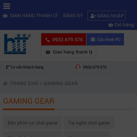
GIAN HÀNG THANH LÝ
ĐĂNG KÝ
ĐĂNG NHẬP
Giỏ hàng
0932.679.576
Cấu hình PC
Gian hàng thanh lý
Tư vấn khách hàng
0932.679.576
TRANG CHỦ
/
GAMING GEAR
GAMING GEAR
Bàn phím cơ chơi game
Tai nghe chơi game