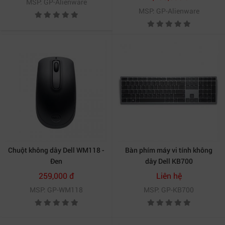
MSP: GP-Alienware
Moon)
MSP: GP-Alienware
Chuột không dây Dell WM118 -
Bàn phím máy vi tính không
Đen
dây Dell KB700
259,000 đ
Liên hệ
MSP: GP-WM118
MSP: GP-KB700