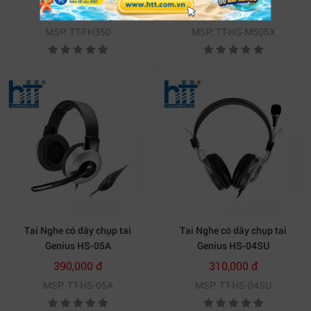
Liên hệ
270,000 đ
MSP: TT-FH350
MSP: TT-HS-M505X
Tai Nghe có dây chụp tai
Tai Nghe có dây chụp tai
Genius HS-05A
Genius HS-04SU
390,000 đ
310,000 đ
MSP: TT-HS-05A
MSP: TT-HS-04SU