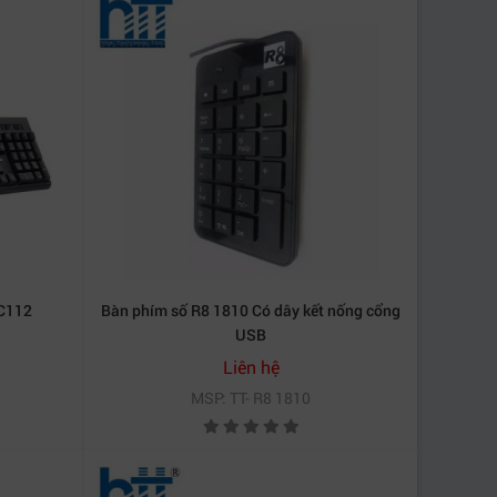
 Ngày nay, TARGUS đã phát triển thành thương
 phẩm như balo, vali kéo, phụ kiện công nghệ và
h mảnh, trọng lượng nhẹ – lý tưởng để mang
FC112
Bàn phím số R8 1810 Có dây kết nống cổng
USB
Liên hệ
o bạc giúp ức chế sự phát triển của vi khuẩn,
MSP: TT- R8 1810