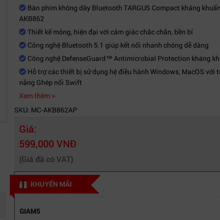
Bàn phím không dây Bluetooth TARGUS Compact kháng khuẩ
AKB862
Thiết kế mỏng, hiện đại với cảm giác chắc chắn, bền bỉ
Công nghệ Bluetooth 5.1 giúp kết nối nhanh chóng dễ dàng
Công nghệ DefenseGuard™ Antimicrobial Protection kháng k
Hỗ trợ các thiết bị sử dụng hệ điều hành Windows, MacOS với t
năng Ghép nối Swift
Xem thêm >
SKU: MC-AKB862AP
Giá:
599,000 VNĐ
(Giá đã có VAT)
KHUYẾN MÃI
GIAM5