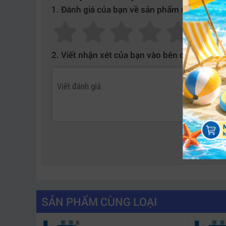
1. Đánh giá của bạn về sản phẩm này:
2. Viết nhận xét của bạn vào bên dưới:
SẢN PHẨM CÙNG LOẠI