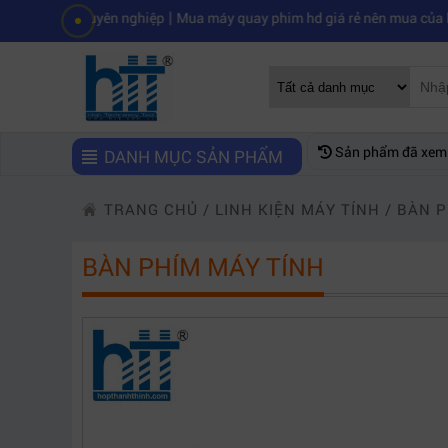
|
|
huyên nghiệp
Mua máy quay phim hd giá rẻ nên mua của hãng nào?
M
Sản phẩm đã xem
DANH MỤC SẢN PHẨM
TRANG CHỦ
/
LINH KIỆN MÁY TÍNH
/
BÀN P
BÀN PHÍM MÁY TÍNH