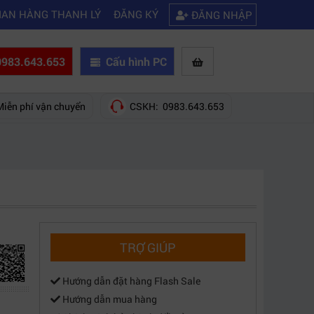
|
chọn mua máy quay phim giá rẻ bạn nên biết
Hướng dẫn tự build PC c
IAN HÀNG THANH LÝ
ĐĂNG KÝ
ĐĂNG NHẬP
983.643.653
Cấu hình PC
Miễn phí vận chuyển
CSKH: 0983.643.653
TRỢ GIÚP
Hướng dẫn đặt hàng Flash Sale
Hướng dẫn mua hàng