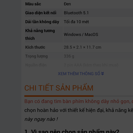
Màu sắc
Đen
Giao diện kết nối
Bluetooth 5.1
Dải tần không dây
Tối đa 10 mét
Khả năng tương
Windows / MacOS
thích
Kích thước
28.5 × 2.1 × 11.7 cm
Trọng lượng
336 g
Nguồn điện
2 pin AAA (kèm theo khi mua)
XEM THÊM THÔNG SỐ
CHI TIẾT SẢN PHẨM
Bạn có đang tìm bàn phím không dây nhỏ gọn, dễ
chọn hoàn hảo với thiết kế hiện đại, khả năng kế
này ngay nào !
1. Vì sao nên chọn sản phẩm này?