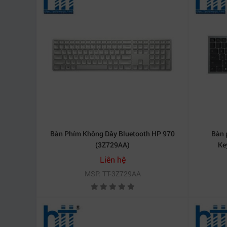
Bàn Phím Không Dây Bluetooth HP 970
Bàn 
(3Z729AA)
Ke
Liên hệ
MSP: TT-3Z729AA