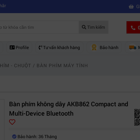
|
ách bạn 5 cách khắc phục laptop không kết nối được wifi
Kinh nghiệm 
G
0
Tìm kiếm
Profile
Tư vấn khách hàng
Bảo hành
HÍM - CHUỘT
/
BÀN PHÍM MÁY TÍNH
Bàn phím không dây AKB862 Compact and
Multi-Device Bluetooth
Bảo hành: 36 Tháng