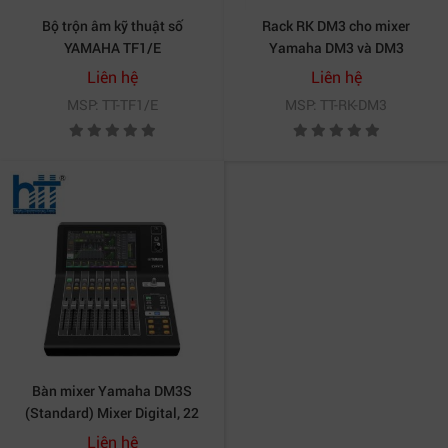
Bộ trộn âm kỹ thuật số
Rack RK DM3 cho mixer
YAMAHA TF1/E
Yamaha DM3 và DM3
Standard
Liên hệ
Liên hệ
MSP: TT-TF1/E
MSP: TT-RK-DM3
Bàn mixer Yamaha DM3S
(Standard) Mixer Digital, 22
kênh
Liên hệ