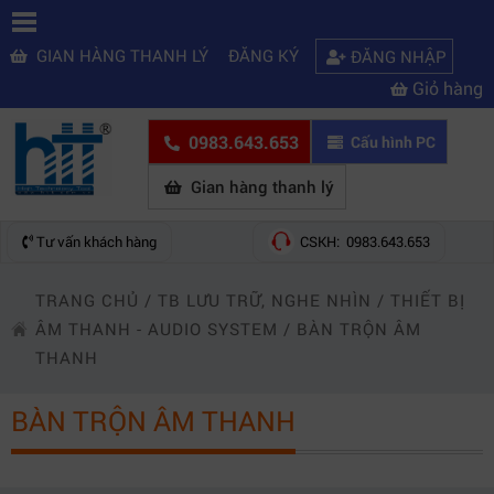
GIAN HÀNG THANH LÝ
ĐĂNG KÝ
ĐĂNG NHẬP
Giỏ hàng
0983.643.653
Cấu hình PC
Gian hàng thanh lý
Tư vấn khách hàng
CSKH: 0983.643.653
TRANG CHỦ
/
TB LƯU TRỮ, NGHE NHÌN
/
THIẾT BỊ
ÂM THANH - AUDIO SYSTEM
/
BÀN TRỘN ÂM
THANH
BÀN TRỘN ÂM THANH