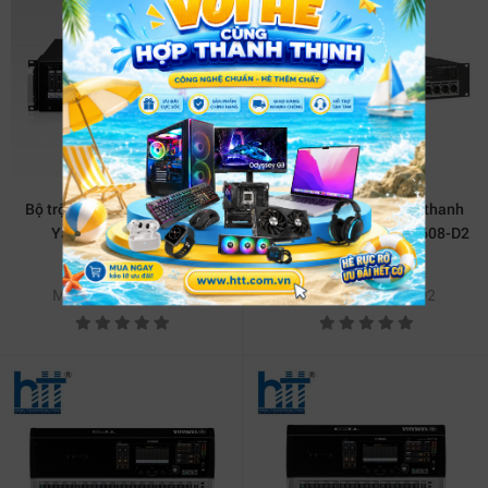
Bộ trộn âm kỹ thuật số Mixer
Bộ mở rộng kết nối âm thanh
Yamaha TF-Rack //E
Rack I/O Yamaha TIO1608-D2
Liên hệ
Liên hệ
MSP: TT-TF-RACK//E
MSP: TT-TIO1608-D2