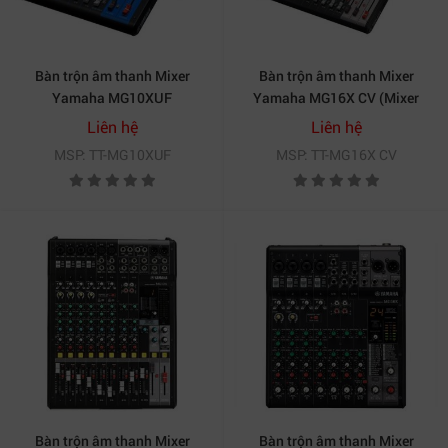
Bàn trộn âm thanh Mixer
Bàn trộn âm thanh Mixer
Yamaha MG10XUF
Yamaha MG16X CV (Mixer
Analog, 16 kênh, 8 mono, 4
Liên hệ
Liên hệ
stereo)
MSP: TT-MG10XUF
MSP: TT-MG16X CV
Bàn trộn âm thanh Mixer
Bàn trộn âm thanh Mixer