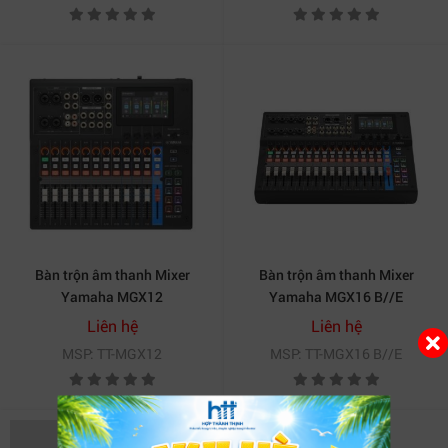
Bàn trộn âm thanh Mixer
Bàn trộn âm thanh Mixer
Yamaha MGX12
Yamaha MGX16 B//E
Liên hệ
Liên hệ
MSP: TT-MGX12
MSP: TT-MGX16 B//E