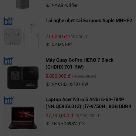
ID: NY-AirPurifier
Tai nghe nhét tai Earpods Apple MNHF2
711,000 đ
790,000 đ
ID: NY-MNHF2
Máy Quay GoPro HERO 7 Black
(CHDHX-701-RW)
9,890,000 đ
11,890,000 đ
ID: NY-CHDHX-701-RW
Laptop Acer Nitro 5 AN515-54-784P
(NH.Q59SV.013) | i7-9750H | 8GB DDR4
| 1TB HDD | GeForce GTX 1650 4GB |
27,190,000 đ
28,990,000 đ
15.6 FHD IPS | Win10
ID: TK-NHQ59SV.013