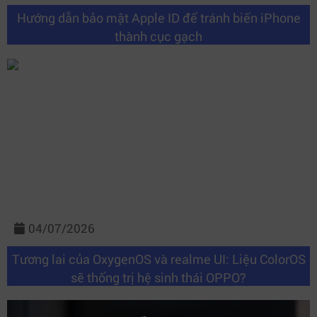
Hướng dẫn bảo mật Apple ID để tránh biến iPhone
thành cục gạch
04/07/2026
Tương lai của OxygenOS và realme UI: Liệu ColorOS
sẽ thống trị hệ sinh thái OPPO?