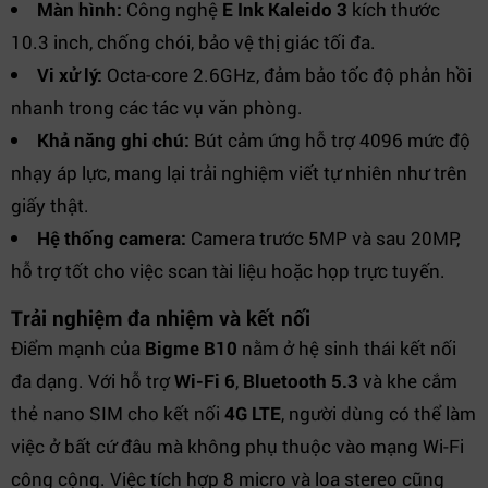
Màn hình:
Công nghệ
E Ink Kaleido 3
kích thước
10.3 inch, chống chói, bảo vệ thị giác tối đa.
Vi xử lý:
Octa-core 2.6GHz, đảm bảo tốc độ phản hồi
nhanh trong các tác vụ văn phòng.
Khả năng ghi chú:
Bút cảm ứng hỗ trợ 4096 mức độ
nhạy áp lực, mang lại trải nghiệm viết tự nhiên như trên
giấy thật.
Hệ thống camera:
Camera trước 5MP và sau 20MP,
hỗ trợ tốt cho việc scan tài liệu hoặc họp trực tuyến.
Trải nghiệm đa nhiệm và kết nối
Điểm mạnh của
Bigme B10
nằm ở hệ sinh thái kết nối
đa dạng. Với hỗ trợ
Wi-Fi 6
,
Bluetooth 5.3
và khe cắm
thẻ nano SIM cho kết nối
4G LTE
, người dùng có thể làm
việc ở bất cứ đâu mà không phụ thuộc vào mạng Wi-Fi
công cộng. Việc tích hợp 8 micro và loa stereo cũng