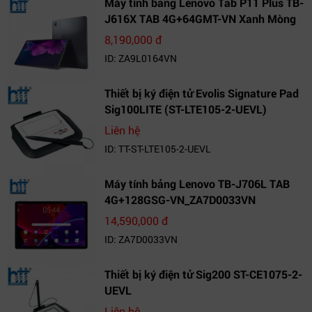
Máy tính bảng Lenovo Tab P11 Plus TB-
J616X TAB 4G+64GMT-VN Xanh Mòng
Két_ZA9L0164VN
8,190,000 đ
ID: ZA9L0164VN
Thiết bị ký điện tử Evolis Signature Pad
Sig100LITE (ST-LTE105-2-UEVL)
Liên hệ
ID: TT-ST-LTE105-2-UEVL
Máy tính bảng Lenovo TB-J706L TAB
4G+128GSG-VN_ZA7D0033VN
14,590,000 đ
ID: ZA7D0033VN
Thiết bị ký điện tử Sig200 ST-CE1075-2-
UEVL
Liên hệ