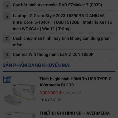
Cạc bắt hình Avermedia DVD EZMaker 7 (C039)
5
Laptop LG Gram Style 2023 16Z90RS-G.AH54A5
6
(Intel Core i5-1340P | 16GB | 512GB | Intel Iris Xe | 16
inch WQXGA+ | Win 11 | Trắng)
Cách chụp màn hình máy tính không cần dùng phần
7
mềm
Camera Wifi thông minh EZVIZ C6N 1080P
8
SẢN PHẨM ĐANG KHUYẾN MÃI
Thiết bị ghi hình HDMI To USB TYPE-C
AVermedia BU110
3,300,000 đ
3,700,000 đ
ID: NY-BU110
THIẾT BỊ GHI HÌNH SDI - AVERMEDIA