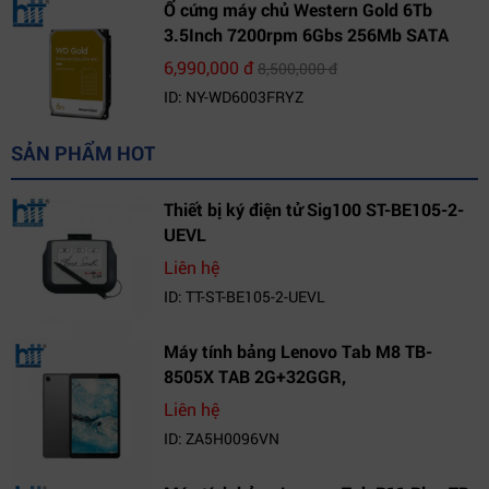
Ổ cứng máy chủ Western Gold 6Tb
3.5Inch 7200rpm 6Gbs 256Mb SATA
(WD6003FRYZ)
6,990,000 đ
8,500,000 đ
ID: NY-WD6003FRYZ
SẢN PHẨM HOT
Thiết bị ký điện tử Sig100 ST-BE105-2-
UEVL
Liên hệ
ID: TT-ST-BE105-2-UEVL
Máy tính bảng Lenovo Tab M8 TB-
8505X TAB 2G+32GGR,
VN_ZA5H0096VN
Liên hệ
ID: ZA5H0096VN