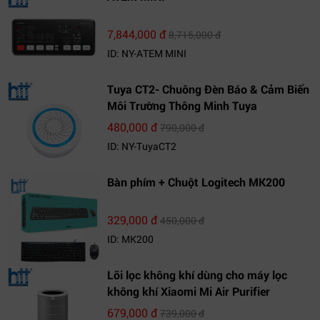
7,844,000 đ
8,715,000 đ
ID: NY-ATEM MINI
Tuya CT2- Chuông Đèn Báo & Cảm Biến
Môi Trường Thông Minh Tuya
480,000 đ
790,000 đ
ID: NY-TuyaCT2
Bàn phím + Chuột Logitech MK200
329,000 đ
450,000 đ
ID: MK200
Lõi lọc không khí dùng cho máy lọc
không khí Xiaomi Mi Air Purifier
679,000 đ
739,000 đ