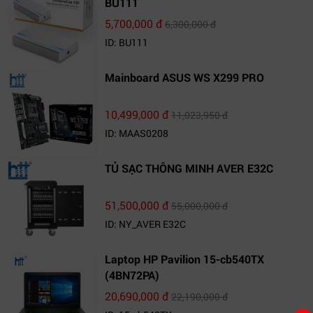
BU111
5,700,000 đ
6,300,000 đ
ID: BU111
Mainboard ASUS WS X299 PRO
10,499,000 đ
11,023,950 đ
ID: MAAS0208
TỦ SẠC THÔNG MINH AVER E32C
51,500,000 đ
55,000,000 đ
ID: NY_AVER E32C
Laptop HP Pavilion 15-cb540TX
(4BN72PA)
20,690,000 đ
22,190,000 đ