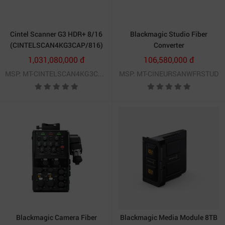
thống crane camera hoặc robotic camera trong sản
xuất truyền hình cao cấp.
Cintel Scanner G3 HDR+ 8/16
Blackmagic Studio Fiber
(CINTELSCAN4KG3CAP/816)
Converter
(CINEURSANWFRSTUD)
1,031,080,000 đ
106,580,000 đ
MSP: MT-CINTELSCAN4KG3CAP/816
MSP: MT-CINEURSANWFRSTUD
Blackmagic Camera Fiber
Blackmagic Media Module 8TB