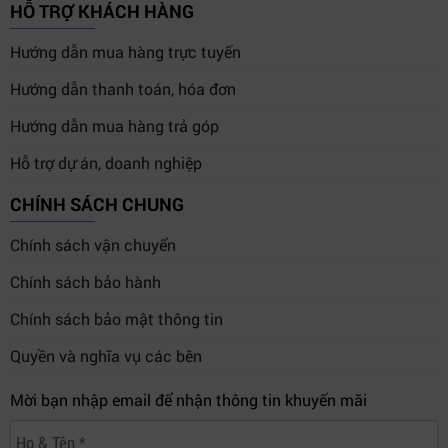
HỖ TRỢ KHÁCH HÀNG
Hướng dẫn mua hàng trực tuyến
Hướng dẫn thanh toán, hóa đơn
Hướng dẫn mua hàng trả góp
Hỗ trợ dự án, doanh nghiệp
CHÍNH SÁCH CHUNG
Chính sách vận chuyển
Tích hợp talkback, tally và 12G-SDI
Chính sách bảo hành
4. So sánh Blackmagic Camera Fiber
Chính sách bảo mật thông tin
Converter với các giải pháp fiber
Quyền và nghĩa vụ các bên
broadcast khác
Mời bạn nhập email để nhận thông tin khuyến mãi
Khoảng
Sản phẩm
Điểm mạnh
cách