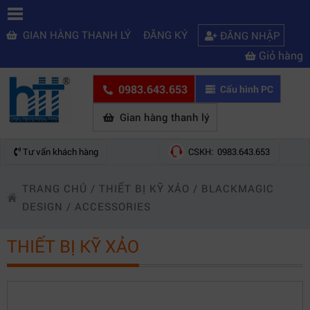
GIAN HÀNG THANH LÝ
ĐĂNG KÝ
ĐĂNG NHẬP
Giỏ hàng
0983.643.653
Cấu hình PC
Gian hàng thanh lý
Tư vấn khách hàng
CSKH: 0983.643.653
TRANG CHỦ
/
THIẾT BỊ KỸ XẢO
/
BLACKMAGIC
DESIGN
/
ACCESSORIES
THIẾT BỊ KỸ XẢO