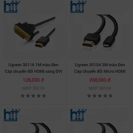
Ugreen 30116 1M màu Đen
Ugreen 30104 3M màu Đen
Cáp chuyển đổi HDMI sang DVI
Cáp chuyển đổi Micro HDMI
24 + 1 thuần đồng HD106
sang HDMI thuần đồng HD127
126,000 đ
208,000 đ
20030116
20030104
MSP: 30116
MSP: 30104