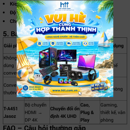
Kích thước nhỏ:
Dễ mang theo.
Độ ổn định cao:
Giảm nhiễu tín hiệu.
Chuẩn 4K:
Hỗ trợ hiển thị cao cấp.
5. Bảng so sánh công dụng
Độ tiện
Giải pháp
Thiết bị
Chức năng
Ứng dụng
dụng
Không
Không tương
Không
Kết nối sai
dùng
thích HDMI
sử dụng
Hạn chế
chuẩn
converter
→ DP
được
Bộ chuyển
Converter
Chuyển tín
Trung
HDMI cơ
Văn phòng
thường
hiệu cơ bản
bình
bản
Bộ chuyển
Cao,
Gaming,
T-A451
Chuyển đổi ổn
HDMI →
Plug &
thiết kế, văn
Jasoz
định 4K UHD
DP 4K
Play
phòng
FAQ – Câu hỏi thường gặp