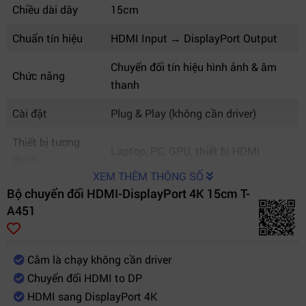
Chiều dài dây
15cm
Chuẩn tín hiệu
HDMI Input → DisplayPort Output
Chuyển đổi tín hiệu hình ảnh & âm
Chức năng
thanh
Cài đặt
Plug & Play (không cần driver)
Thiết bị tương
Laptop, PC, GPU, thiết bị HDMI
thích
XEM THÊM THÔNG SỐ
Bộ chuyển đổi HDMI-DisplayPort 4K 15cm T-
A451
Cắm là chạy không cần driver
Chuyển đổi HDMI to DP
HDMI sang DisplayPort 4K