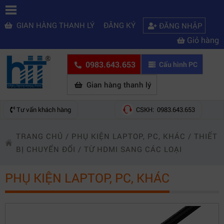
GIAN HÀNG THANH LÝ
ĐĂNG KÝ
ĐĂNG NHẬP
Giỏ hàng
0983.643.653
Cấu hình PC
Gian hàng thanh lý
Tư vấn khách hàng
CSKH: 0983.643.653
TRANG CHỦ
/
PHỤ KIỆN LAPTOP, PC, KHÁC
/
THIẾT
BỊ CHUYỂN ĐỔI
/
TỪ HDMI SANG CÁC LOẠI
PHỤ KIỆN LAPTOP, PC, KHÁC