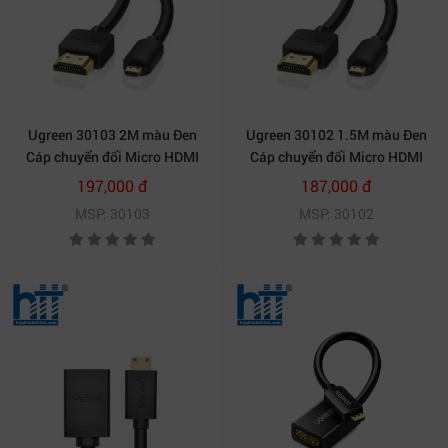
Ugreen 30103 2M màu Đen
Ugreen 30102 1.5M màu Đen
Cáp chuyển đổi Micro HDMI
Cáp chuyển đổi Micro HDMI
sang HDMI thuần đồng HD127
sang HDMI thuần đồng HD127
197,000 đ
187,000 đ
20030103
20030102
MSP: 30103
MSP: 30102