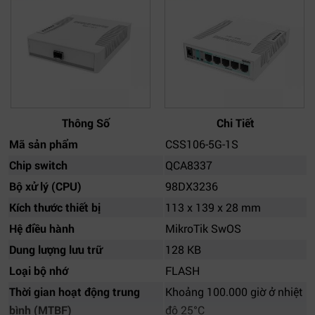
Thông Số
Chi Tiết
Mã sản phẩm
CSS106-5G-1S
Chip switch
QCA8337
Bộ xử lý (CPU)
98DX3236
Kích thước thiết bị
113 x 139 x 28 mm
Hệ điều hành
MikroTik SwOS
Dung lượng lưu trữ
128 KB
Loại bộ nhớ
FLASH
Thời gian hoạt động trung
Khoảng 100.000 giờ ở nhiệt
bình (MTBF)
độ 25°C