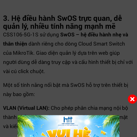
3. Hệ điều hành SwOS trực quan, dễ
quản lý, nhiều tính năng mạnh mẽ
CSS106-5G-1S sử dụng
SwOS – hệ điều hành nhẹ và
thân thiện
dành riêng cho dòng Cloud Smart Switch
của MikroTik. Giao diện quản lý dựa trên web giúp
người dùng dễ dàng truy cập và cấu hình thiết bị chỉ với
vài cú click chuột.
Một số tính năng nổi bật mà SwOS hỗ trợ trên thiết bị
này bao gồm:
VLAN (Virtual LAN):
Cho phép phân chia mạng nội bộ
thành nhiều nhóm độc lập nhằm tăng cường bảo mật
và kiểm soát lưu lượng dữ liệu hiệu quả.