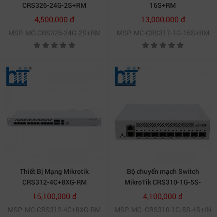
CRS326-24G-2S+RM
16S+RM
4,500,000 đ
13,000,000 đ
MSP: MC-CRS326-24G-2S+RM
MSP: MC-CRS317-1G-16S+RM
Thiết Bị Mạng Mikrotik
Bộ chuyển mạch Switch
CRS312-4C+8XG-RM
MikroTik CRS310-1G-5S-
4S+IN
15,100,000 đ
4,100,000 đ
MSP: MC-CRS312-4C+8XG-RM
MSP: MC- CRS310-1G-5S-4S+IN