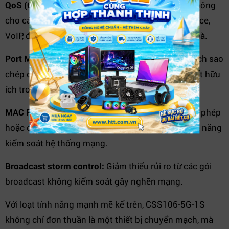
QoS (Quality of Service):
Thiết lập ưu tiên băng thông
cho các ứng dụng quan trọng như video conference,
VoIP, đảm bảo chất lượng dịch vụ ổn định, mượt mà.
Port Mirroring:
Giám sát lưu lượng mạng bằng cách sao
chép dữ liệu từ một cổng sang cổng giám sát – rất hữu
ích trong phân tích và bảo mật mạng.
MAC Filter:
Quản lý truy cập mạng bằng cách cho phép
hoặc chặn thiết bị theo địa chỉ MAC, nâng cao khả năng
kiểm soát hệ thống mạng.
Broadcast storm control:
Giảm thiểu rủi ro từ các gói
broadcast không kiểm soát gây nghẽn mạng.
Với loạt tính năng mạnh mẽ kể trên, CSS106-5G-1S
không chỉ đơn thuần là một thiết bị chuyển mạch, mà