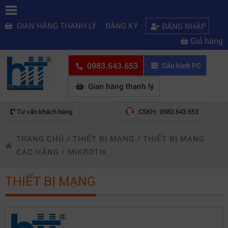
GIAN HÀNG THANH LÝ
ĐĂNG KÝ
ĐĂNG NHẬP
Giỏ hàng
0983.643.653
Cấu hình PC
Gian hàng thanh lý
Tư vấn khách hàng
CSKH: 0983.643.653
TRANG CHỦ
/
THIẾT BỊ MẠNG
/
THIẾT BỊ MẠNG
CÁC HÃNG
/
MIKROTIK
THIẾT BỊ MẠNG