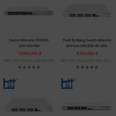
Switch Mikrotik CRS326-
Thiết Bị Mạng Swicth Mikrotik
24S+2Q+RM
28 Ports CRS328-4C-20S-
4S+RM
13,000,000 đ
9,500,000 đ
MSP: MC-CRS326-24S+2Q+RM
MSP: MC-CRS328-4C-20S-4S+RM