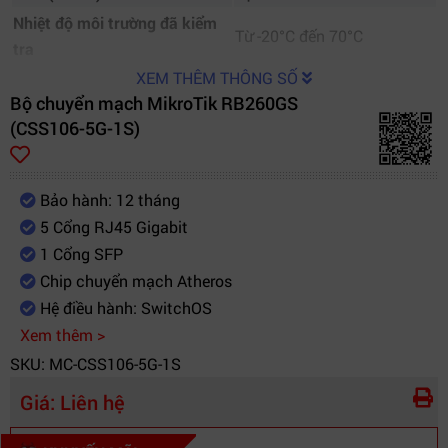
Nhiệt độ môi trường đã kiểm
Từ -20°C đến 70°C
tra
XEM THÊM THÔNG SỐ
Bộ chuyển mạch MikroTik RB260GS
(CSS106-5G-1S)
Bảo hành: 12 tháng
5 Cổng RJ45 Gigabit
1 Cổng SFP
Chip chuyển mạch Atheros
Hệ điều hành: SwitchOS
Xem thêm >
SKU: MC-CSS106-5G-1S
Giá:
Liên hệ