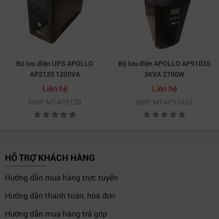
4. Ứng dụng thực tế của bộ lưu điện
apollo ap9103s
Bộ lưu điện apollo ap9103s
được ứng dụng rộng rãi
trong nhiều lĩnh vực đòi hỏi nguồn điện ổn định cao
như:
Bộ lưu điện UPS APOLLO
Bộ lưu điện APOLLO AP9103S
AP2120 1200VA
3KVA 2700W
Liên hệ
Liên hệ
Trung tâm dữ liệu và hệ thống máy chủ
MSP: MT-AP2120
MSP: MT-AP9103S
Thiết bị mạng doanh nghiệp và viễn thông
HỖ TRỢ KHÁCH HÀNG
Máy ATM, máy giao dịch tài chính
Hướng dẫn mua hàng trực tuyến
Hướng dẫn thanh toán, hóa đơn
Thiết bị y tế và phòng xét nghiệm
Hướng dẫn mua hàng trả góp