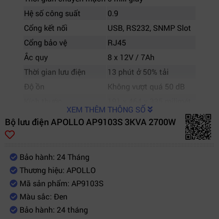
Hệ số công suất
0.9
Cổng kết nối
USB, RS232, SNMP Slot
Cổng bảo vệ
RJ45
Ắc quy
8 x 12V / 7Ah
Thời gian lưu điện
13 phút ở 50% tải
Độ ồn
Không vượt quá 50 dB
Kích thước
191 x 464 x 335 milimét
XEM THÊM THÔNG SỐ
Trọng lượng
32 kilogam
Bộ lưu điện APOLLO AP9103S 3KVA 2700W
Bảo hành
2 năm kể cả ắc quy
Bảo hành: 24 Tháng
Thương hiệu: APOLLO
Mã sản phẩm: AP9103S
Màu sắc: Đen
Bảo hành: 24 tháng