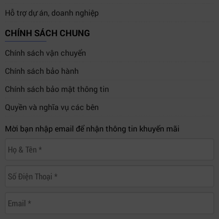
Hỗ trợ dự án, doanh nghiệp
Hệ thống camera giám sát và an ninh
CHÍNH SÁCH CHUNG
Chính sách vận chuyển
Các thiết bị điện tử nhạy cảm trong công nghiệp
Chính sách bảo hành
Chính sách bảo mật thông tin
Nhờ thiết kế chắc chắn, vỏ kim loại bền bỉ và khả năng
Quyền và nghĩa vụ các bên
hoạt động ổn định,
bộ lưu điện apollo ap9103s
phù hợp
cho môi trường vận hành liên tục.
Mời bạn nhập email để nhận thông tin khuyến mãi
5. Thông số kỹ thuật của bộ lưu điện
apollo ap9103s
Thông số
Giá trị
Thương hiệu
APOLLO