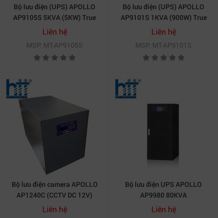
2.2. Công nghệ DSP và hệ số công suất cao
Bộ lưu điện (UPS) APOLLO
Bộ lưu điện (UPS) APOLLO
Sản phẩm được trang bị công nghệ xử lý tín hiệu số
AP9105S 5KVA (5KW) True
AP9101S 1KVA (900W) True
Online
Online
DSP tiên tiến, cho khả năng tính toán nhanh và chính
Liên hệ
Liên hệ
xác, nâng cao độ ổn định của hệ thống. Đồng thời, hệ
MSP: MT-AP9105S
MSP: MT-AP9101S
số công suất đầu vào lớn hơn hoặc bằng 0.99 giúp
giảm tổn hao điện năng và tiết kiệm chi phí đầu tư hạ
tầng nguồn.
Bộ lưu điện camera APOLLO
Bộ lưu điện UPS APOLLO
AP1240C (CCTV DC 12V)
AP9980 80KVA
Liên hệ
Liên hệ