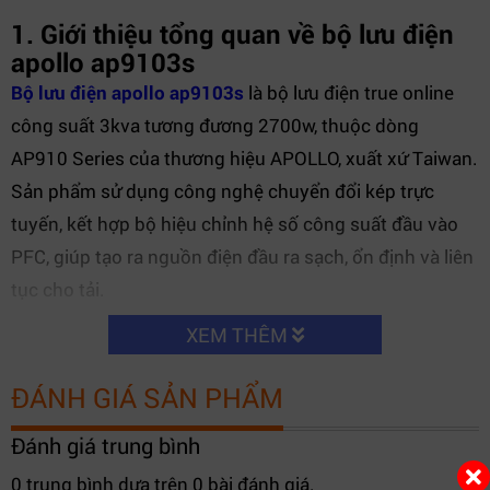
1. Giới thiệu tổng quan về bộ lưu điện
apollo ap9103s
Bộ lưu điện apollo ap9103s
là bộ lưu điện true online
công suất 3kva tương đương 2700w, thuộc dòng
AP910 Series của thương hiệu APOLLO, xuất xứ Taiwan.
Sản phẩm sử dụng công nghệ chuyển đổi kép trực
tuyến, kết hợp bộ hiệu chỉnh hệ số công suất đầu vào
PFC, giúp tạo ra nguồn điện đầu ra sạch, ổn định và liên
tục cho tải.
XEM THÊM
Với hệ số công suất đầu ra đạt 0.9,
bộ lưu điện apollo
ap9103s
cho phép khai thác tối đa công suất thực, đáp
ĐÁNH GIÁ SẢN PHẨM
ứng tốt nhu cầu vận hành của máy chủ, trung tâm dữ
liệu, thiết bị y tế và các hệ thống điện tử nhạy cảm.
Đánh giá trung bình
0 trung bình dựa trên 0 bài đánh giá.