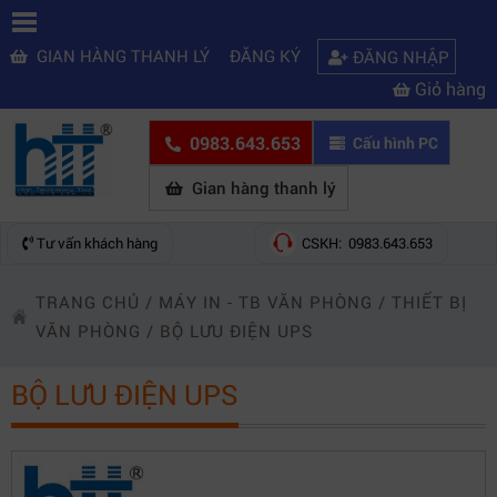
GIAN HÀNG THANH LÝ
ĐĂNG KÝ
ĐĂNG NHẬP
Giỏ hàng
0983.643.653
Cấu hình PC
Gian hàng thanh lý
Tư vấn khách hàng
CSKH: 0983.643.653
TRANG CHỦ
/
MÁY IN - TB VĂN PHÒNG
/
THIẾT BỊ
VĂN PHÒNG
/
BỘ LƯU ĐIỆN UPS
BỘ LƯU ĐIỆN UPS