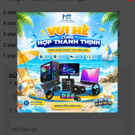
5 star
0
4 star
0
3 star
0
2 star
0
1 star
0
GỬI NHẬN XÉT CỦA BẠN
1. Đánh giá của bạn về sản phẩm này:
2. Viết nhận xét của bạn vào bên dưới:
Nguồn điện sạch và ổn định cho thiết bị nhạy cảm.