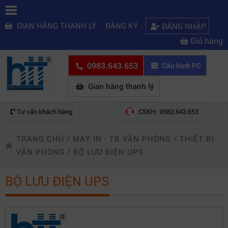
GIAN HÀNG THANH LÝ
ĐĂNG KÝ
ĐĂNG NHẬP
Giỏ hàng
0983.643.653
Cấu hình PC
Gian hàng thanh lý
Tư vấn khách hàng
CSKH: 0983.643.653
TRANG CHỦ
/
MÁY IN - TB VĂN PHÒNG
/
THIẾT BỊ
VĂN PHÒNG
/
BỘ LƯU ĐIỆN UPS
BỘ LƯU ĐIỆN UPS