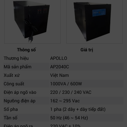
Thông số
Giá trị
Thương hiệu
APOLLO
Mã sản phẩm
AP2040C
Xuất xứ
Việt Nam
Công suất
1000VA / 600W
Điện áp ngõ vào
220 / 230 / 240 VAC
Ngưỡng điện áp
162 ~ 295 Vac
Số pha
1 pha (2 dây + dây tiếp đất)
Tần số
50 Hz (46 ~ 54 Hz)
Điện áp ngõ ra
220 VAC ± 10%