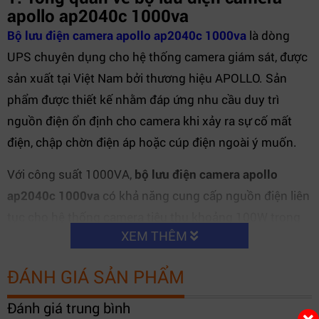
apollo ap2040c 1000va
Bộ lưu điện camera apollo ap2040c 1000va
là dòng
UPS chuyên dụng cho hệ thống camera giám sát, được
sản xuất tại Việt Nam bởi thương hiệu APOLLO. Sản
phẩm được thiết kế nhằm đáp ứng nhu cầu duy trì
nguồn điện ổn định cho camera khi xảy ra sự cố mất
điện, chập chờn điện áp hoặc cúp điện ngoài ý muốn.
Với công suất 1000VA,
bộ lưu điện camera apollo
ap2040c 1000va
có khả năng cung cấp nguồn điện liên
tục cho hệ thống camera tiêu thụ khoảng 100W trong
XEM THÊM
thời gian từ 3 đến 4 giờ, tương đương khoảng 8 camera
hoạt động song song. Đây là giải pháp lý tưởng cho nhà
ĐÁNH GIÁ SẢN PHẨM
ở, cửa hàng, văn phòng, kho xưởng nhỏ hoặc các điểm
giám sát an ninh quan trọng.
Đánh giá trung bình