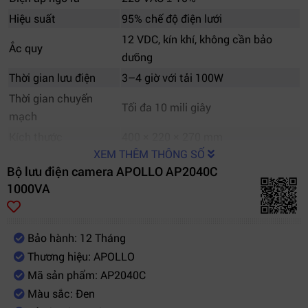
Hiệu suất
95% chế độ điện lưới
12 VDC, kín khí, không cần bảo
Ắc quy
dưỡng
Thời gian lưu điện
3–4 giờ với tải 100W
Thời gian chuyển
Tối đa 10 mili giây
mạch
Kích thước
400 × 220 × 270 mm
XEM THÊM THÔNG SỐ
Trọng lượng
21 kg
Bộ lưu điện camera APOLLO AP2040C
Bảo hành
12 tháng
1000VA
Bảo hành: 12 Tháng
Thương hiệu: APOLLO
Mã sản phẩm: AP2040C
Màu sắc: Đen