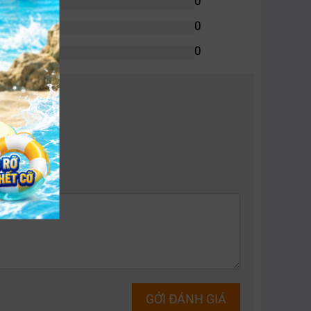
0
0
0
ệu quả và ổn định. Hệ thống phát điện thông
 tục cho thiết bị.
năng và tăng độ tin cậy cho hệ thống camera
GỞI ĐÁNH GIÁ