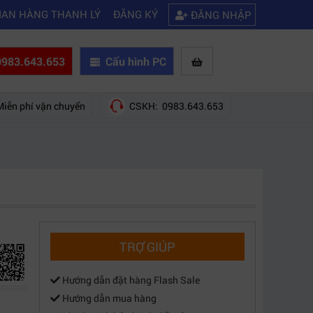
|
ết nối được wifi
Kinh nghiệm chọn mua máy quay phim giá rẻ bạn nên
IAN HÀNG THANH LÝ
ĐĂNG KÝ
ĐĂNG NHẬP
983.643.653
Cấu hình PC
Miễn phí vận chuyển
CSKH: 0983.643.653
TRỢ GIÚP
Hướng dẫn đặt hàng Flash Sale
Hướng dẫn mua hàng