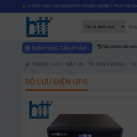
|
iệm chọn mua máy quay phim chuyên nghiệp
Mua máy quay phim hd gi
Sản phẩm đã xem
DANH MỤC SẢN PHẨM
TRANG CHỦ
/
MÁY IN - TB VĂN PHÒNG
/
TH
BỘ LƯU ĐIỆN UPS