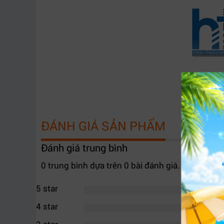
ĐÁNH GIÁ SẢN PHẨM
Đánh giá trung bình
0 trung bình dựa trên 0 bài đánh giá.
5 star
4 star