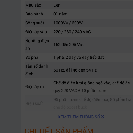
Màu sắc
Đen
Bảo hành
01 năm
Công suất
1000VA / 600W
Điện áp vào
220 / 230 / 240 VAC
Ngưỡng điện
162 đến 295 Vac
áp
Số pha
1 pha, 2 dây và dây tiếp đất
Tần số danh
50 Hz, dải 46 đến 54 Hz
định
Chế độ điện lưới giống ngõ vào, chế độ ắc
Điện áp ra
quy 220 VAC ± 10 phần trăm
95 phần trăm chế độ điện lưới, 85 phần tr
Hiệu suất
chế độ boost buck
Khả năng chịu
XEM THÊM THÔNG SỐ
110 phần trăm ± 10 phần trăm
quá tải
CHI TIẾT SẢN PHẨM
Ổ cắm ngõ ra
2 ổ cắm đa năng 3 chấu