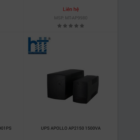
Liên hệ
MSP: MT-AP9980
901PS
UPS APOLLO AP2150 1500VA