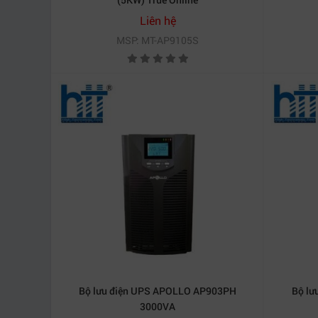
Liên hệ
MSP: MT-AP9105S
Bộ lưu điện UPS APOLLO AP903PH
Bộ lư
3000VA