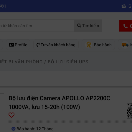
|
á rẻ nên mua của hãng nào?
Mách bạn 5 cách khắc phục laptop không k
G
0
Tìm kiếm
Profile
Tư vấn khách hàng
Bảo hành
IẾT BỊ VĂN PHÒNG
/
BỘ LƯU ĐIỆN UPS
Bộ lưu điện Camera APOLLO AP2200C
1000VA, lưu 15-20h (100W)
Bảo hành: 12 Tháng