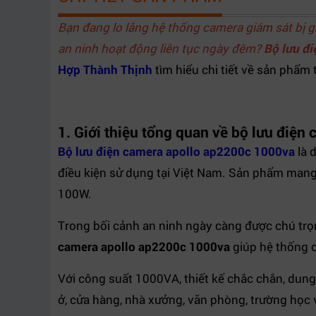
Loại ắc quy
12 VDC, kín khí, không cần bảo dưỡng
Bạn đang lo lắng hệ thống camera giám sát bị gi
Thời gian lưu
an ninh hoạt động liên tục ngày đêm?
Bộ lưu đ
15 đến 20 giờ với tải 100W
điện
Hợp Thành Thịnh
tìm hiểu chi tiết về sản phẩm t
Thời gian
Tối đa 10 mili giây
chuyển mạch
Nhiệt độ hoạt
1. Giới thiệu tổng quan về bộ lưu điệ
0 đến 40 độ C
động
Bộ lưu điện camera apollo ap2200c 1000va
là 
Độ ẩm hoạt
20 đến 90 phần trăm, không ngưng tụ
điều kiện sử dụng tại Việt Nam. Sản phẩm mang 
động
100W.
Kích thước
570 x 290 x 475 milimét
Trọng lượng
78 kilôgam
Trong bối cảnh an ninh ngày càng được chú trọn
camera apollo ap2200c 1000va
giúp hệ thống c
Với công suất 1000VA, thiết kế chắc chắn, dung
ở, cửa hàng, nhà xưởng, văn phòng, trường học