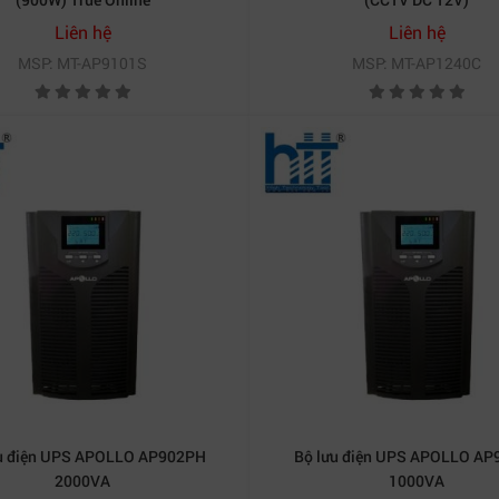
Liên hệ
Liên hệ
MSP: MT-AP9101S
MSP: MT-AP1240C
u điện UPS APOLLO AP902PH
Bộ lưu điện UPS APOLLO AP
Tự động chuyển mạch và chế độ bypass linh hoạt.
2000VA
1000VA