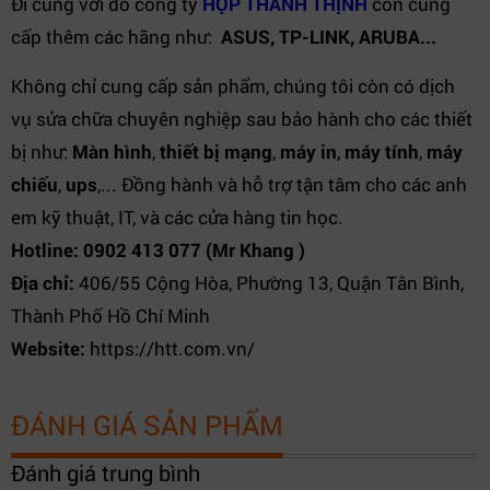
Đi cùng với đó công ty
HỢP THÀNH THỊNH
còn cung
cấp thêm các hãng như:
ASUS, TP-LINK, ARUBA...
Không chỉ cung cấp sản phẩm, chúng tôi còn có dịch
vụ sửa chữa chuyên nghiệp sau bảo hành cho các thiết
bị như:
Màn hình
,
thiết bị mạng
,
máy in
,
máy tính
,
máy
chiếu
,
ups
,... Đồng hành và hỗ trợ tận tâm cho các anh
em kỹ thuật, IT, và các cửa hàng tin học.
Hotline: 0902 413 077 (Mr Khang )
Địa chỉ:
406/55 Cộng Hòa, Phường 13, Quận Tân Bình,
Thành Phố Hồ Chí Minh
Website:
https://htt.com.vn/
ĐÁNH GIÁ SẢN PHẨM
Đánh giá trung bình