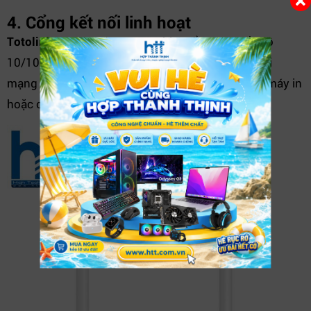
4. Cổng kết nối linh hoạt
Totolink N350RT
được trang bị 4 cổng LAN tốc độ
10/100Mbps và 1 cổng WAN giúp dễ dàng kết nối
mạng có dây với máy tính để bàn, đầu phát IPTV, máy in
hoặc các thiết bị khác.