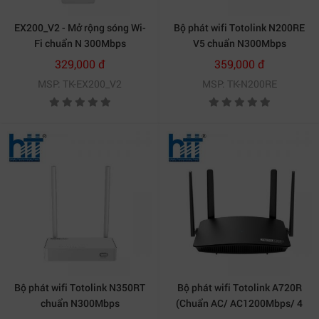
EX200_V2 - Mở rộng sóng Wi-
Bộ phát wifi Totolink N200RE
Fi chuẩn N 300Mbps
V5 chuẩn N300Mbps
329,000 đ
359,000 đ
MSP: TK-EX200_V2
MSP: TK-N200RE
Bộ phát wifi Totolink N350RT
Bộ phát wifi Totolink A720R
chuẩn N300Mbps
(Chuẩn AC/ AC1200Mbps/ 4
Ăng-ten ngoài/ 25 User)