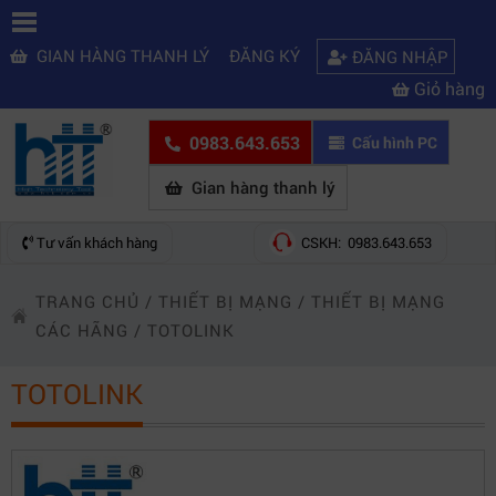
GIAN HÀNG THANH LÝ
ĐĂNG KÝ
ĐĂNG NHẬP
Giỏ hàng
0983.643.653
Cấu hình PC
Gian hàng thanh lý
Tư vấn khách hàng
CSKH: 0983.643.653
TRANG CHỦ
/
THIẾT BỊ MẠNG
/
THIẾT BỊ MẠNG
CÁC HÃNG
/
TOTOLINK
TOTOLINK