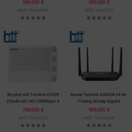
599,000 đ
599,000 đ
MSP: TK-N350RT
MSP: TK-A720R
Bộ phát wifi Totolink A702R
Router Totolink A3002R V4 Wi-
(Chuẩn AC/ AC1200Mbps/ 4
Fi băng tần kép Gigabit
Ăng-ten ngoài)
AC1200
789,000 đ
999,000 đ
MSP: TK-A702R
MSP: TK-A3002R