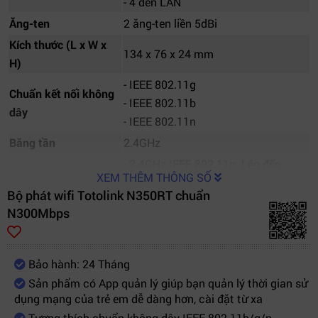
- 4 đèn LAN
Ăng-ten
2 ăng-ten liền 5dBi
Kích thước (L x W x
134 x 76 x 24 mm
H)
- IEEE 802.11g
Chuẩn kết nối không
- IEEE 802.11b
dây
- IEEE 802.11n
Băng tần
2.4GHz
- 2.4GHz IEEE 802.11n: Lên đến
XEM THÊM THÔNG SỐ
300Mbps
Bộ phát wifi Totolink N350RT chuẩn
- 2.4GHz IEEE 802.11g: Lên đến
Tốc độ
N300Mbps
54Mbps
- 2.4GHz IEEE 802.11b: Lên đến
11Mbps
Bảo hành: 24 Tháng
EIRP
2.4GHz < 20dBm
Sản phẩm có App quản lý giúp bạn quản lý thời gian sử
dụng mạng của trẻ em dễ dàng hơn, cài đặt từ xa
Tương thích chuẩn không dây IEEE 802.11b/g/n