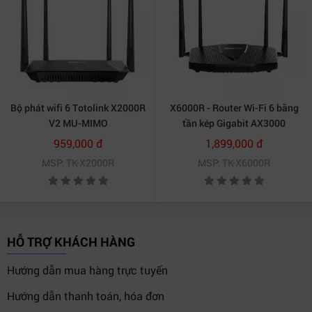
Bộ phát wifi 6 Totolink X2000R
X6000R - Router Wi-Fi 6 băng
V2 MU-MIMO
tần kép Gigabit AX3000
959,000 đ
1,899,000 đ
MSP: TK-X2000R
MSP: TK-X6000R
HỖ TRỢ KHÁCH HÀNG
Hướng dẫn mua hàng trực tuyến
Hướng dẫn thanh toán, hóa đơn