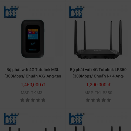
Bộ phát wifi 4G Totolink M3L
Bộ phát wifi 4G Totolink LR350
(300Mbps/ Chuẩn AX/ Ăng-ten
(300Mbps/ Chuẩn N/ 4 Ăng-
ngầm/ Khe Sim 4G/ 10 User)
ten ngoài/ Khe Sim 4G/ 25
1,450,000 đ
1,290,000 đ
User)
MSP: TK-M3L
MSP: TK-LR350