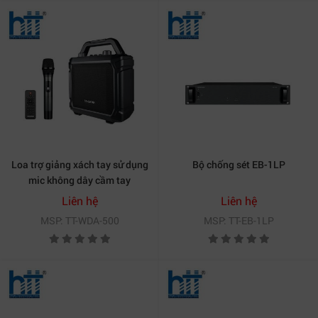
Loa trợ giảng xách tay sử dụng
Bộ chống sét EB-1LP
mic không dây cầm tay
Takstar WDA-500
Liên hệ
Liên hệ
MSP: TT-WDA-500
MSP: TT-EB-1LP