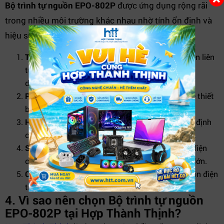
Bộ trình tự nguồn EPO-802P
được ứng dụng rộng rãi
trong nhiều môi trường khác nhau nhờ tính ổn định và
hiệu suất cao:
Trung tâm dữ liệu và server:
Đảm bảo nguồn điện liên
tục, ổn định cho các máy chủ, tránh tình trạng
downtime gây thiệt hại.
Phòng máy tính:
Phân phối điện an toàn, bảo vệ thiết
bị phần cứng, kéo dài tuổi thọ sử dụng.
Hệ thống camera giám sát:
Cung cấp nguồn ổn định
cho hệ thống an ninh, tránh sự cố mất hình ảnh.
Sự kiện, âm thanh ánh sáng:
Giữ ổn định dòng điện
cho các thiết bị âm thanh, ánh sáng công suất lớn.
Công nghiệp:
Đáp ứng yêu cầu khắt khe về nguồn điện
trong dây chuyền sản xuất.
4. Vì sao nên chọn Bộ trình tự nguồn
EPO-802P tại Hợp Thành Thịnh?