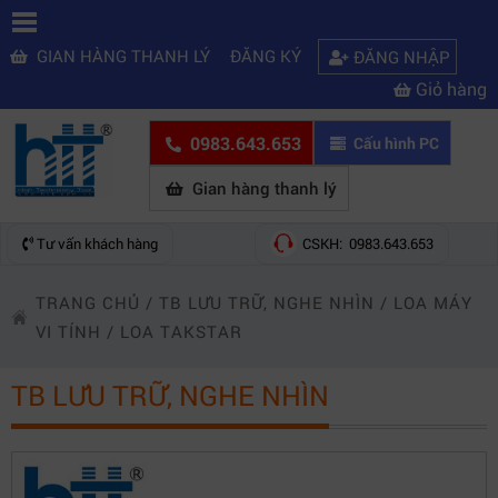
GIAN HÀNG THANH LÝ
ĐĂNG KÝ
ĐĂNG NHẬP
Giỏ hàng
0983.643.653
Cấu hình PC
Gian hàng thanh lý
Tư vấn khách hàng
CSKH: 0983.643.653
TRANG CHỦ
/
TB LƯU TRỮ, NGHE NHÌN
/
LOA MÁY
VI TÍNH
/
LOA TAKSTAR
TB LƯU TRỮ, NGHE NHÌN