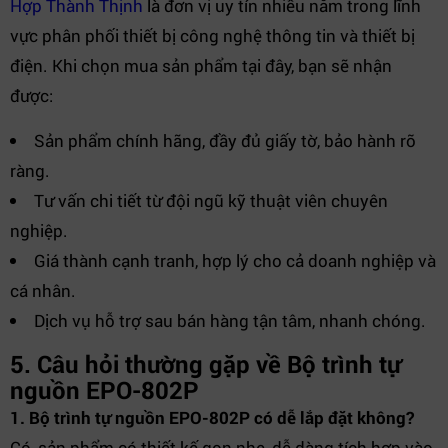
Hợp Thành Thịnh
là đơn vị uy tín nhiều năm trong lĩnh
vực phân phối thiết bị công nghệ thông tin và thiết bị
điện. Khi chọn mua sản phẩm tại đây, bạn sẽ nhận
được:
Sản phẩm chính hãng, đầy đủ giấy tờ, bảo hành rõ
ràng.
Tư vấn chi tiết từ đội ngũ kỹ thuật viên chuyên
nghiệp.
Giá thành cạnh tranh, hợp lý cho cả doanh nghiệp và
cá nhân.
Dịch vụ hỗ trợ sau bán hàng tận tâm, nhanh chóng.
5. Câu hỏi thường gặp về Bộ trình tự
nguồn EPO-802P
1. Bộ trình tự nguồn EPO-802P có dễ lắp đặt không?
Có, sản phẩm có thiết kế gọn nhẹ, dễ dàng tích hợp vào