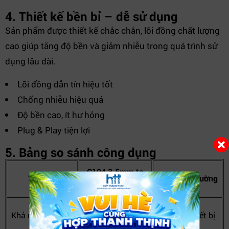
4. Thiết kế bền bỉ – dễ sử dụng
Sản phẩm được thiết kế chắc chắn, lõi đồng chất lượng
cao giúp tăng độ bền và giảm nhiễu trong quá trình sử
dụng lâu dài.
Lõi đồng dẫn tín hiệu tốt
Chống nhiễu hiệu quả
Độ bền cao, ít hư hỏng
Plug & Play tiện lợi
5. Bảng so sánh công dụng
C104 3.5mm to
Tiêu chí
Cáp RCA thường
2RCA
Chuyển đổi linh
Khả năng kết nối
Giới hạn thiết bị
hoạt