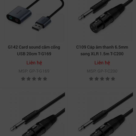
G142 Card sound cắm cổng
C109 Cáp âm thanh 6.5mm
USB 20cm T-G169
sang XLR 1.5m T-C200
Liên hệ
Liên hệ
MSP: GP-T-G169
MSP: GP-T-C200