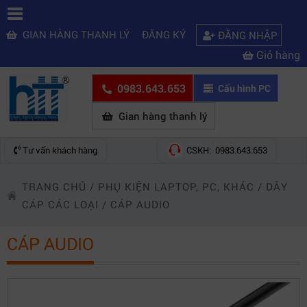
GIAN HÀNG THANH LÝ
ĐĂNG KÝ
ĐĂNG NHẬP
Giỏ hàng
0983.643.653
Cấu hình PC
Gian hàng thanh lý
Tư vấn khách hàng
CSKH: 0983.643.653
TRANG CHỦ
/
PHỤ KIỆN LAPTOP, PC, KHÁC
/
DÂY
CÁP CÁC LOẠI
/
CÁP AUDIO
CÁP AUDIO