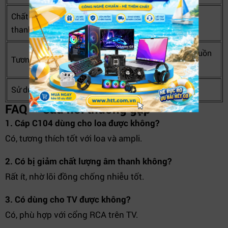
Chất lượng âm
Ổn định, ít nhiễu
Dễ suy hao
thanh
Rộng (TV, ampli,
Hạn chế nguồn
Tương thích
PC)
phát
Sử dụng
Plug & Play
Plug & Play
FAQ – Câu hỏi thường gặp
1. Cáp C104 dùng cho loa được không?
Có, tương thích tốt với loa và ampli.
2. Có bị giảm chất lượng âm thanh không?
Rất ít, nhờ lõi đồng chống nhiễu tốt.
3. Có dùng cho TV được không?
Có, phù hợp với cổng RCA trên TV.