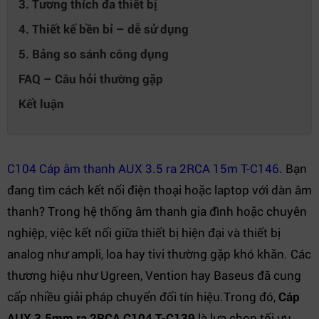
3. Tương thích đa thiết bị
4. Thiết kế bền bỉ – dễ sử dụng
5. Bảng so sánh công dụng
FAQ – Câu hỏi thường gặp
Kết luận
C104 Cáp âm thanh AUX 3.5 ra 2RCA 15m T-C146
. Bạn
đang tìm cách kết nối điện thoại hoặc laptop với dàn âm
thanh? Trong hệ thống âm thanh gia đình hoặc chuyên
nghiệp, việc kết nối giữa thiết bị hiện đại và thiết bị
analog như ampli, loa hay tivi thường gặp khó khăn. Các
thương hiệu như Ugreen, Vention hay Baseus đã cung
cấp nhiều giải pháp chuyển đổi tín hiệu.Trong đó,
Cáp
AUX 3.5mm ra 2RCA C104 T-C139
là lựa chọn tối ưu