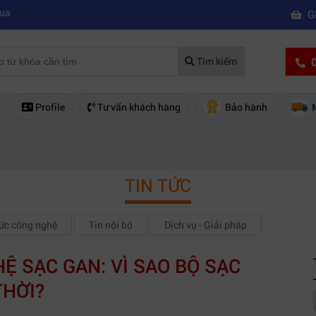
|
phim chuyên nghiệp
Mua máy quay phim hd giá rẻ nên mua của hãng 
G
0
Tìm kiếm
Profile
Tư vấn khách hàng
Bảo hành
TIN TỨC
hức công nghệ
Tin nội bộ
Dịch vụ - Giải pháp
 SẠC GAN: VÌ SAO BỘ SẠC
THỜI?