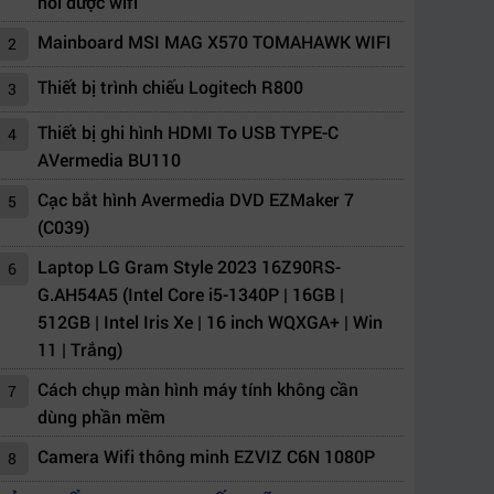
nối được wifi
Mainboard MSI MAG X570 TOMAHAWK WIFI
2
Thiết bị trình chiếu Logitech R800
3
Thiết bị ghi hình HDMI To USB TYPE-C
4
AVermedia BU110
Cạc bắt hình Avermedia DVD EZMaker 7
5
(C039)
Laptop LG Gram Style 2023 16Z90RS-
6
G.AH54A5 (Intel Core i5-1340P | 16GB |
512GB | Intel Iris Xe | 16 inch WQXGA+ | Win
11 | Trắng)
Cách chụp màn hình máy tính không cần
7
dùng phần mềm
Camera Wifi thông minh EZVIZ C6N 1080P
8