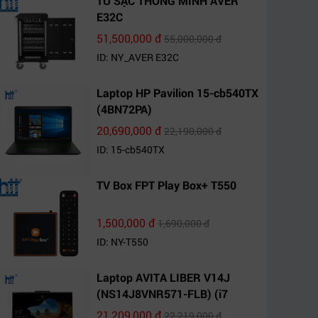
TỦ SẠC THÔNG MINH AVER
E32C
51,500,000 đ
55,000,000 đ
ID: NY_AVER E32C
Laptop HP Pavilion 15-cb540TX
(4BN72PA)
20,690,000 đ
22,190,000 đ
ID: 15-cb540TX
TV Box FPT Play Box+ T550
1,500,000 đ
1,690,000 đ
ID: NY-T550
Laptop AVITA LIBER V14J
(NS14J8VNR571-FLB) (i7
10510U/8GB RAM/1TB
21,209,000 đ
22,219,000 đ