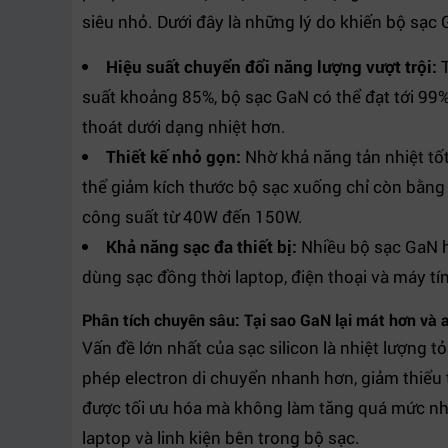
siêu nhỏ. Dưới đây là những lý do khiến bộ sạc 
Hiệu suất chuyển đổi năng lượng vượt trội:
T
suất khoảng 85%, bộ sạc GaN có thể đạt tới 99%.
thoát dưới dạng nhiệt hơn.
Thiết kế nhỏ gọn:
Nhờ khả năng tản nhiệt tốt
thể giảm kích thước bộ sạc xuống chỉ còn bằng
công suất từ 40W đến 150W.
Khả năng sạc đa thiết bị:
Nhiều bộ sạc GaN h
dùng sạc đồng thời laptop, điện thoại và máy tí
Phân tích chuyên sâu: Tại sao GaN lại mát hơn và 
Vấn đề lớn nhất của sạc silicon là nhiệt lượng tỏ
phép electron di chuyển nhanh hơn, giảm thiểu t
được tối ưu hóa mà không làm tăng quá mức nhiệt
laptop và linh kiện bên trong bộ sạc.