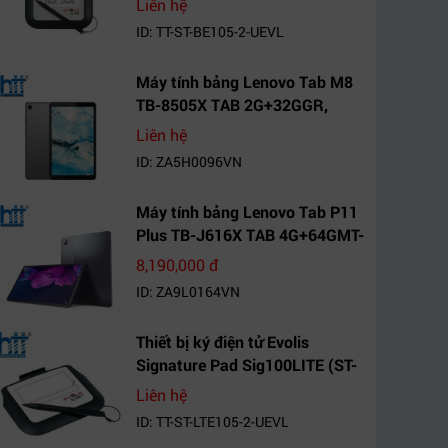
Liên hệ
ID: TT-ST-BE105-2-UEVL
Máy tính bảng Lenovo Tab M8
TB-8505X TAB 2G+32GGR,
VN_ZA5H0096VN
Liên hệ
ID: ZA5H0096VN
Máy tính bảng Lenovo Tab P11
Plus TB-J616X TAB 4G+64GMT-
VN Xanh Mòng
8,190,000 đ
Két_ZA9L0164VN
ID: ZA9L0164VN
Thiết bị ký điện tử Evolis
Signature Pad Sig100LITE (ST-
LTE105-2-UEVL)
Liên hệ
ID: TT-ST-LTE105-2-UEVL