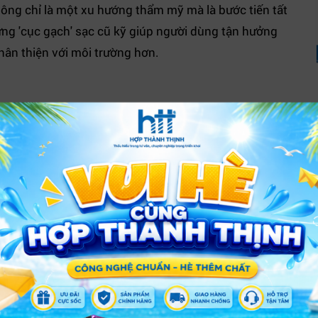
ông chỉ là một xu hướng thẩm mỹ mà là bước tiến tất
ững 'cục gạch' sạc cũ kỹ giúp người dùng tận hưởng
thân thiện với môi trường hơn.