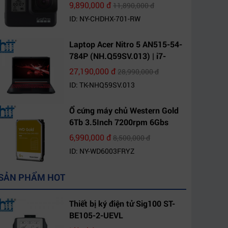
9,890,000 đ
11,890,000 đ
ID: NY-CHDHX-701-RW
Laptop Acer Nitro 5 AN515-54-
784P (NH.Q59SV.013) | i7-
9750H | 8GB DDR4 | 1TB HDD |
27,190,000 đ
28,990,000 đ
GeForce GTX 1650 4GB | 15.6
ID: TK-NHQ59SV.013
FHD IPS | Win10
Ổ cứng máy chủ Western Gold
6Tb 3.5Inch 7200rpm 6Gbs
256Mb SATA (WD6003FRYZ)
6,990,000 đ
8,500,000 đ
ID: NY-WD6003FRYZ
SẢN PHẨM HOT
Thiết bị ký điện tử Sig100 ST-
BE105-2-UEVL