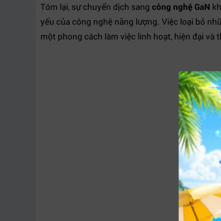
Tóm lại, sự chuyển dịch sang
công nghệ GaN
kh
yếu của công nghệ năng lượng. Việc loại bỏ nh
một phong cách làm việc linh hoạt, hiện đại và 