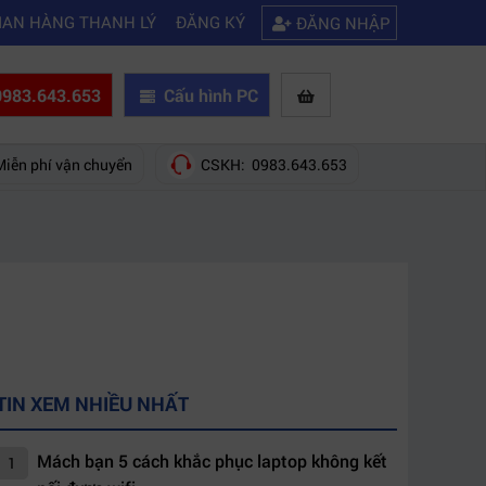
|
|
nào?
Mách bạn 5 cách khắc phục laptop không kết nối được wifi
Kinh
IAN HÀNG THANH LÝ
ĐĂNG KÝ
ĐĂNG NHẬP
983.643.653
Cấu hình PC
Miễn phí vận chuyển
CSKH: 0983.643.653
TIN XEM NHIỀU NHẤT
Mách bạn 5 cách khắc phục laptop không kết
1