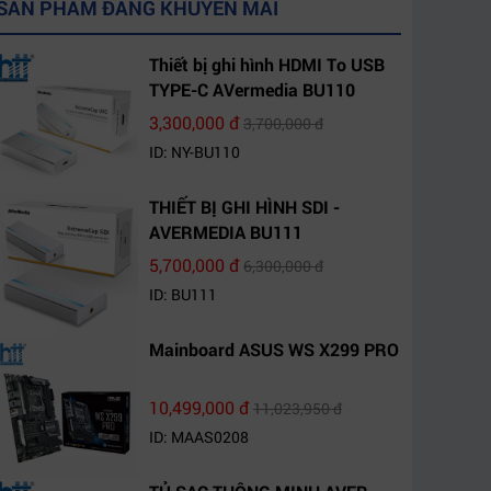
SẢN PHẨM ĐANG KHUYẾN MÃI
Thiết bị ghi hình HDMI To USB
TYPE-C AVermedia BU110
3,300,000 đ
3,700,000 đ
ID: NY-BU110
THIẾT BỊ GHI HÌNH SDI -
AVERMEDIA BU111
5,700,000 đ
6,300,000 đ
ID: BU111
Mainboard ASUS WS X299 PRO
10,499,000 đ
11,023,950 đ
ID: MAAS0208