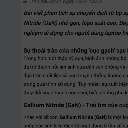
Thứ hai, 08:21 Ngày 06/07/2026 .
Bài viết phân tích sự chuyển dịch từ bộ 
Nitride (GaN) nhỏ gọn, hiệu suất cao. Đây 
nghiệm di động cho người dùng laptop hi
Sự thoái trào của những 'cục gạch' sạc
Trong hơn một thập kỷ qua, hình ảnh những bộ 
đã trở thành nỗi ám ảnh của dân văn phòng và
dựa trên chất liệu silicon truyền thống không ch
trong quá trình sử dụng. Tuy nhiên, sự xuất hiệ
thay đổi hoàn toàn cuộc chơi, biến những phụ k
Gallium Nitride (GaN) - Trái tim của 
Khác với silicon,
Gallium Nitride (GaN)
là một loạ
phép các linh kiện điện tử hoạt động ở tần số c