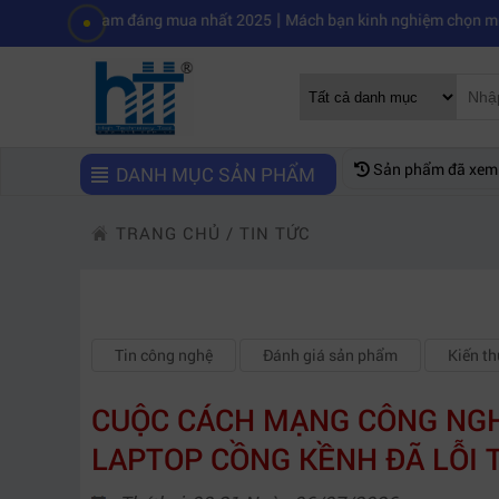
|
estream đáng mua nhất 2025
Mách bạn kinh nghiệm chọn mua máy quay 
Sản phẩm đã xem
DANH MỤC SẢN PHẨM
TRANG CHỦ
/
TIN TỨC
Tin công nghệ
Đánh giá sản phẩm
Kiến t
CUỘC CÁCH MẠNG CÔNG NGHỆ
LAPTOP CỒNG KỀNH ĐÃ LỖI 