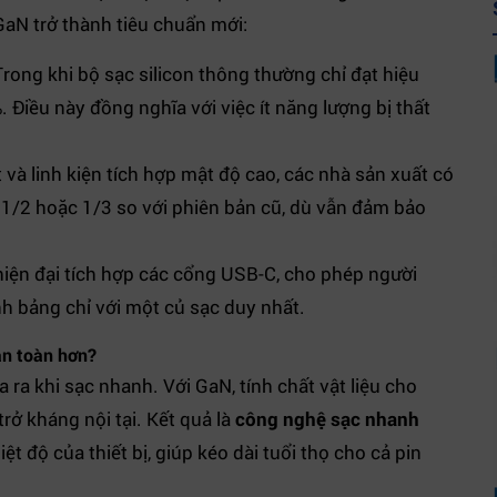
GaN trở thành tiêu chuẩn mới:
rong khi bộ sạc silicon thông thường chỉ đạt hiệu
 Điều này đồng nghĩa với việc ít năng lượng bị thất
 và linh kiện tích hợp mật độ cao, các nhà sản xuất có
 1/2 hoặc 1/3 so với phiên bản cũ, dù vẫn đảm bảo
iện đại tích hợp các cổng USB-C, cho phép người
nh bảng chỉ với một củ sạc duy nhất.
an toàn hơn?
a ra khi sạc nhanh. Với GaN, tính chất vật liệu cho
rở kháng nội tại. Kết quả là
công nghệ sạc nhanh
 độ của thiết bị, giúp kéo dài tuổi thọ cho cả pin