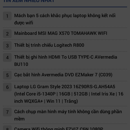
TIN XEM NHIỀU NHẤT
Mách bạn 5 cách khắc phục laptop không kết nối
1
được wifi
Mainboard MSI MAG X570 TOMAHAWK WIFI
2
Thiết bị trình chiếu Logitech R800
3
Thiết bị ghi hình HDMI To USB TYPE-C AVermedia
4
BU110
Cạc bắt hình Avermedia DVD EZMaker 7 (C039)
5
Laptop LG Gram Style 2023 16Z90RS-G.AH54A5
6
(Intel Core i5-1340P | 16GB | 512GB | Intel Iris Xe | 16
inch WQXGA+ | Win 11 | Trắng)
Cách chụp màn hình máy tính không cần dùng phần
7
mềm
Camera Wifi thông minh EZVIZ C6N 1080P
8