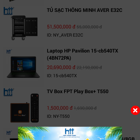
TỦ SẠC THÔNG MINH AVER E32C
51,500,000 đ
55,000,000 đ
ID: NY_AVER E32C
Laptop HP Pavilion 15-cb540TX
(4BN72PA)
20,690,000 đ
22,190,000 đ
ID: 15-cb540TX
TV Box FPT Play Box+ T550
1,500,000 đ
1,690,000 đ
ID: NY-T550
Laptop AVITA LIBER V14J
(NS14J8VNR571-FLB) (i7 10510U/8GB