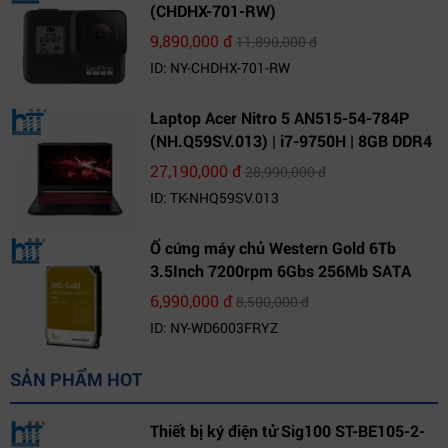
(CHDHX-701-RW)
9,890,000 đ
11,890,000 đ
ID: NY-CHDHX-701-RW
Laptop Acer Nitro 5 AN515-54-784P
(NH.Q59SV.013) | i7-9750H | 8GB DDR4
| 1TB HDD | GeForce GTX 1650 4GB |
27,190,000 đ
28,990,000 đ
15.6 FHD IPS | Win10
ID: TK-NHQ59SV.013
Ổ cứng máy chủ Western Gold 6Tb
3.5Inch 7200rpm 6Gbs 256Mb SATA
(WD6003FRYZ)
6,990,000 đ
8,500,000 đ
ID: NY-WD6003FRYZ
SẢN PHẨM HOT
Thiết bị ký điện tử Sig100 ST-BE105-2-