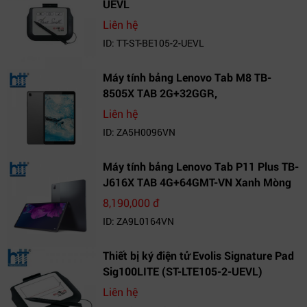
UEVL
Liên hệ
ID: TT-ST-BE105-2-UEVL
Máy tính bảng Lenovo Tab M8 TB-
8505X TAB 2G+32GGR,
VN_ZA5H0096VN
Liên hệ
ID: ZA5H0096VN
Máy tính bảng Lenovo Tab P11 Plus TB-
J616X TAB 4G+64GMT-VN Xanh Mòng
Két_ZA9L0164VN
8,190,000 đ
ID: ZA9L0164VN
Thiết bị ký điện tử Evolis Signature Pad
Sig100LITE (ST-LTE105-2-UEVL)
Liên hệ