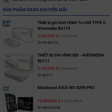
SẢN PHẨM ĐANG KHUYẾN MÃI
Thiết bị ghi hình HDMI To USB TYPE-C
AVermedia BU110
3,300,000 đ
3,700,000 đ
ID: NY-BU110
THIẾT BỊ GHI HÌNH SDI - AVERMEDIA
BU111
5,700,000 đ
6,300,000 đ
ID: BU111
Mainboard ASUS WS X299 PRO
10,499,000 đ
11,023,950 đ
ID: MAAS0208