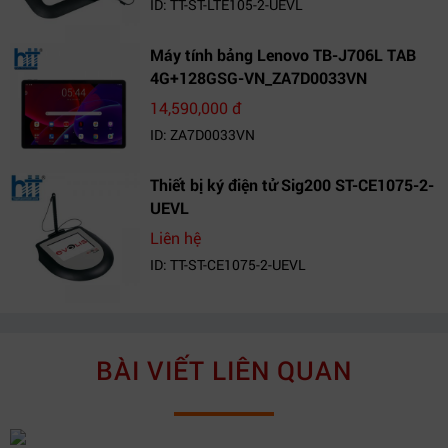
ID: TT-ST-LTE105-2-UEVL
Máy tính bảng Lenovo TB-J706L TAB
4G+128GSG-VN_ZA7D0033VN
14,590,000 đ
ID: ZA7D0033VN
Thiết bị ký điện tử Sig200 ST-CE1075-2-
UEVL
Liên hệ
ID: TT-ST-CE1075-2-UEVL
BÀI VIẾT LIÊN QUAN