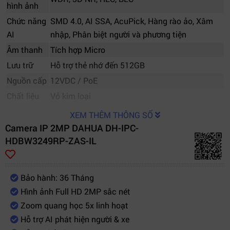
hình ảnh
Chức năng
SMD 4.0, AI SSA, AcuPick, Hàng rào ảo, Xâm
AI
nhập, Phân biệt người và phương tiện
Âm thanh
Tích hợp Micro
Lưu trữ
Hỗ trợ thẻ nhớ đến 512GB
Nguồn cấp
12VDC / PoE
Chất liệu
Vỏ kim loại
Chuẩn bảo
XEM THÊM THÔNG SỐ
IP67, IK10
vệ
Camera IP 2MP DAHUA DH-IPC-
HDBW3249RP-ZAS-IL
Màu sắc
Đen / Trắng
Tính năng
Dolynk Care, SmartDDNS, Auto Register, ONVIF
mở rộng
Bảo hành: 36 Tháng
Hình ảnh Full HD 2MP sắc nét
Zoom quang học 5x linh hoạt
Hỗ trợ AI phát hiện người & xe