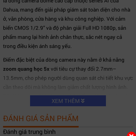
là dòng camera dome cao cấp thuộc series AI của
Dahua, mang đến giải pháp giám sát toàn diện cho nhà
ở, văn phòng, cửa hàng và khu công nghiệp. Với cảm
biến CMOS 1/2.9” và độ phân giải Full HD 1080p, sản
phẩm mang lại hình ảnh chân thực, sắc nét ngay cả
trong điều kiện ánh sáng yếu.
Điểm đặc biệt của dòng camera này nằm ở khả năng
zoom quang học 5x
với tiêu cự thay đổi 2.7mm–
13.5mm, cho phép người dùng quan sát chi tiết khu vực
cần theo dõi mà không làm giảm chất lượng hình ảnh.
Đây là lựa chọn lý tưởng cho hệ thống giám sát chuyên
XEM THÊM
nghiệp, nơi yêu cầu độ rõ và độ chính xác cao.
ĐÁNH GIÁ SẢN PHẨM
Đánh giá trung bình