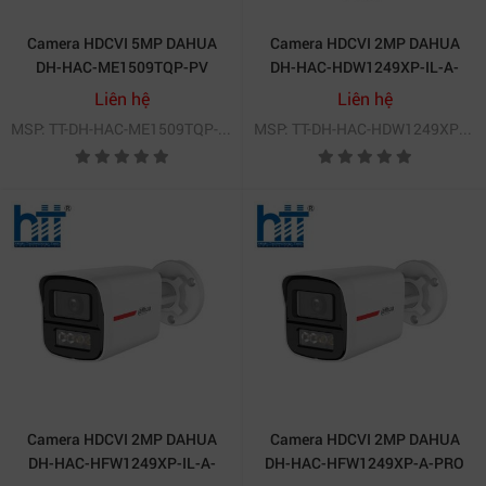
Camera HDCVI 5MP DAHUA
Camera HDCVI 2MP DAHUA
DH-HAC-ME1509TQP-PV
DH-HAC-HDW1249XP-IL-A-
PRO
Liên hệ
Liên hệ
MSP: TT-DH-HAC-ME1509TQP-PV
MSP: TT-DH-HAC-HDW1249XP-IL-A-PRO
Camera IP 2MP DAHUA – Tầm nhìn ban đêm 50m, chiếu
sáng kép thông minh
Camera HDCVI 2MP DAHUA
Camera HDCVI 2MP DAHUA
3. Ứng dụng công nghệ AI thông minh
DH-HAC-HFW1249XP-IL-A-
DH-HAC-HFW1249XP-A-PRO
– Phân tích chính xác đối tượng