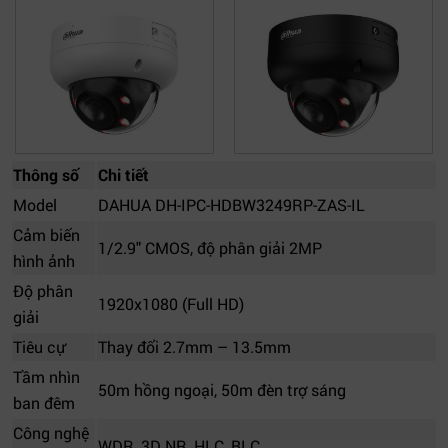
Thông số
Chi tiết
Model
DAHUA DH-IPC-HDBW3249RP-ZAS-IL
Cảm biến
1/2.9" CMOS, độ phân giải 2MP
hình ảnh
Độ phân
1920x1080 (Full HD)
giải
Tiêu cự
Thay đổi 2.7mm – 13.5mm
Tầm nhìn
50m hồng ngoại, 50m đèn trợ sáng
ban đêm
Công nghệ
WDR, 3D NR, HLC, BLC