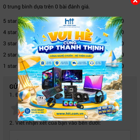
0 trung bình dựa trên 0 bài đánh giá.
5 star
0
4 star
0
3 star
0
2 star
0
1 star
0
GỬI NHẬN XÉT CỦA BẠN
1. Đánh giá của bạn về sản phẩm này:
Camera IP 2MP DAHUA DH-IPC-HDBW3249RP-ZAS-IL –
2. Viết nhận xét của bạn vào bên dưới:
Hình ảnh sắc nét, zoom linh hoạt
2. Tính năng chiếu sáng kép – Quan