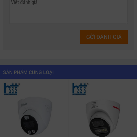
sát rõ ràng cả ngày lẫn đêm
Camera IP 2MP DAHUA DH-IPC-HDBW3249RP-ZAS-IL
được trang bị công nghệ chiếu sáng kép thông minh,
kết hợp giữa đèn hồng ngoại (IR) và đèn trợ sáng (LED)
để đảm bảo hình ảnh luôn rõ nét trong mọi môi trường
GỞI ĐÁNH GIÁ
ánh sáng. Với tầm nhìn ban đêm lên đến 50 mét, thiết bị
vẫn cho chất lượng hình ảnh sáng, rõ, không bị mờ
nhiễu.
SẢN PHẨM CÙNG LOẠI
Camera tự động điều chỉnh chế độ chiếu sáng phù hợp
với từng khung cảnh – chỉ bật đèn trợ sáng khi phát
hiện chuyển động của người hoặc phương tiện, giúp tiết
kiệm năng lượng và tăng tuổi thọ đèn.