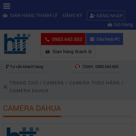
GIAN HÀNG THANH LÝ
ĐĂNG KÝ
ĐĂNG NHẬP
Giỏ hàng
0983.643.653
Cấu hình PC
Gian hàng thanh lý
Tư vấn khách hàng
CSKH: 0983.643.653
TRANG CHỦ
/
CAMERA
/
CAMERA THEO HÃNG
/
CAMERA DAHUA
CAMERA DAHUA