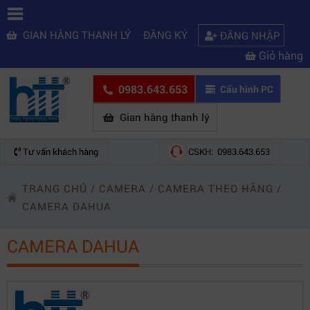
GIAN HÀNG THANH LÝ
ĐĂNG KÝ
ĐĂNG NHẬP
Giỏ hàng
0983.643.653
Cấu hình PC
Gian hàng thanh lý
Tư vấn khách hàng
CSKH: 0983.643.653
TRANG CHỦ
/
CAMERA
/
CAMERA THEO HÃNG
/
CAMERA DAHUA
CAMERA DAHUA