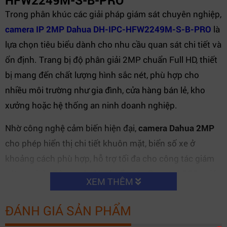
HFW2249M-S-B-PRO
Trong phân khúc các giải pháp giám sát chuyên nghiệp,
camera IP 2MP Dahua DH-IPC-HFW2249M-S-B-PRO
là
lựa chọn tiêu biểu dành cho nhu cầu quan sát chi tiết và
ổn định. Trang bị độ phân giải 2MP chuẩn Full HD, thiết
bị mang đến chất lượng hình sắc nét, phù hợp cho
nhiều môi trường như gia đình, cửa hàng bán lẻ, kho
xưởng hoặc hệ thống an ninh doanh nghiệp.
Nhờ công nghệ cảm biến hiện đại,
camera Dahua 2MP
cho phép hiển thị chi tiết khuôn mặt, biển số xe ở
khoảng cách phù hợp, hỗ trợ tối đa cho công tác giám
sát an ninh. Bên cạnh đó, chuẩn nén Smart H.265+ giúp
XEM THÊM
tiết kiệm băng thông và dung lượng lưu trữ, tối ưu chi
phí vận hành.
ĐÁNH GIÁ SẢN PHẨM