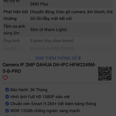
Hỗ trợ AI
SMD Plus
Phát hiện bất
Chuyển động, tháo gỡ camera, âm thanh, thẻ
thường
SD lỗi/đầy, mất kết nối
Tầm xa ánh
50m (4 Warm Light)
sáng ấm
Ống kính
3.6mm (tùy chọn 6mm)
Lưu trữ
Khe thẻ nhớ đến 256GB
Chuẩn hỗ trợ
Onvif Profile S/G/T
XEM THÊM THÔNG SỐ
Chống nước
Camera IP 2MP DAHUA DH-IPC-HFW2249M-
IP67
S-B-PRO
& bụi
Âm thanh
Tích hợp MIC
Nguồn điện
DC12V hoặc PoE (công suất < 6.3W)
Bảo hành: 36 Tháng
Nhiệt độ hoạt
Hình ảnh Full HD 1080P siêu nét
-40°C đến +60°C
động
Chuẩn nén Smart H.265+ tiết kiệm băng thông
Chất liệu
Kim loại + nhựa
WDR 120dB chống ngược sáng mạnh