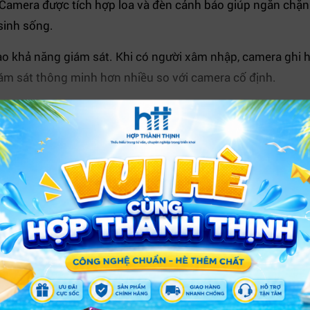
Camera được tích hợp loa và đèn cảnh báo giúp ngăn chặn k
sinh sống.
ao khả năng giám sát. Khi có người xâm nhập, camera ghi hì
iám sát thông minh hơn nhiều so với camera cố định.
 phù hợp cho cửa hàng, nhà kho hay gọi thông báo nội bộ. 
XEM THÊM
chuẩn ONVIF và kết nối P2P dễ dàng qua điện thoại. Độ bề