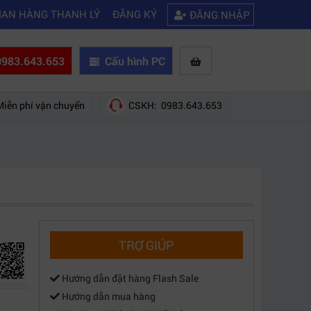
|
|
c wifi
Kinh nghiệm chọn mua máy quay phim giá rẻ bạn nên biết
Hướn
IAN HÀNG THANH LÝ
ĐĂNG KÝ
ĐĂNG NHẬP
983.643.653
Cấu hình PC
Miễn phí vận chuyển
CSKH: 0983.643.653
TRỢ GIÚP
Hướng dẫn đặt hàng Flash Sale
Hướng dẫn mua hàng