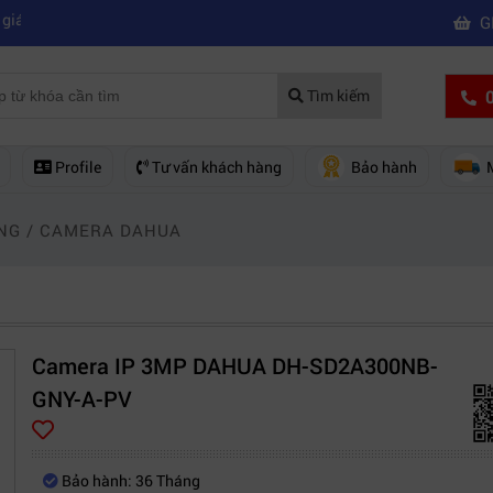
|
ua của hãng nào?
Mách bạn 5 cách khắc phục laptop không kết nối đượ
G
0
Tìm kiếm
Profile
Tư vấn khách hàng
Bảo hành
NG
/
CAMERA DAHUA
Camera IP 3MP DAHUA DH-SD2A300NB-
GNY-A-PV
Bảo hành: 36 Tháng