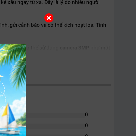
ẻ xấu ngay từ xa. Đây là lý do nhiều người
nh, gửi cảnh báo và có thể kích hoạt loa. Tính
Người dùng có thể sử dụng
camera 3MP
như một
n IP66 giúp
camera dual light
hoạt động tốt
0
0