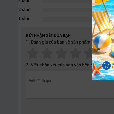
3 star
2 star
1 star
GỬI NHẬN XÉT CỦA BẠN
1. Đánh giá của bạn về sản phẩm này:
2. Viết nhận xét của bạn vào bên dưới: