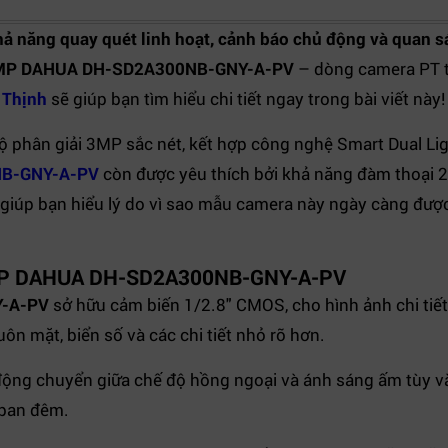
hả năng quay quét linh hoạt, cảnh báo chủ động và quan s
3MP DAHUA DH-SD2A300NB-GNY-A-PV
– dòng camera PT 
 Thịnh
sẽ giúp bạn tìm hiểu chi tiết ngay trong bài viết này!
 phân giải 3MP sắc nét, kết hợp công nghệ Smart Dual Ligh
NB-GNY-A-PV
còn được yêu thích bởi khả năng đàm thoại 
ết, giúp bạn hiểu lý do vì sao mẫu camera này ngày càng đượ
P 3MP DAHUA DH-SD2A300NB-GNY-A-PV
Y-A-PV
sở hữu cảm biến 1/2.8" CMOS, cho hình ảnh chi tiết
n mặt, biển số và các chi tiết nhỏ rõ hơn.
động chuyển giữa chế độ hồng ngoại và ánh sáng ấm tùy v
 ban đêm.