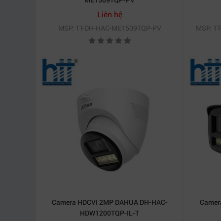
4. Khả năng quay quét linh hoạt – bao
Liên hệ
Điểm mạnh lớn nhất của
camera thông minh
là 
MSP: TT-DH-HAC-ME1509TQP-PV
MSP: T
Camera hỗ trợ tới 300 điểm preset, giúp
camera
5. Độ bền cao – hoạt động ổn định ngoà
Vỏ ngoài chuẩn IP66 giúp
Camera IP 3MP DA
cho nhà phố, biệt thự, kho hàng, công trình, bãi x
Công suất tiêu thụ chỉ 9W, hoạt động với ngu
Câu hỏi thường gặp (FAQ)
1. Camera lưu được bao lâu?
Hỗ trợ thẻ nhớ 256GB, tùy theo chế độ ghi hình 
2. Camera có báo động về điện thoại không?
Có. Nhờ Human Detection + loa cảnh báo.
Camera HDCVI 2MP DAHUA DH-HAC-
Camer
HDW1200TQP-IL-T