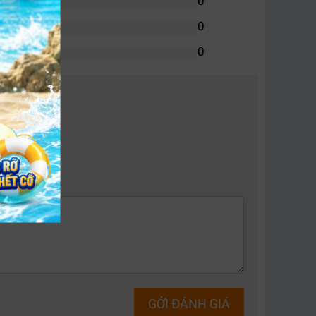
0
0
0
GỞI ĐÁNH GIÁ