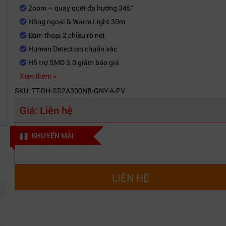
Zoom – quay quét đa hướng 345°
Hồng ngoại & Warm Light 30m
Đàm thoại 2 chiều rõ nét
Human Detection chuẩn xác
Hỗ trợ SMD 3.0 giảm báo giả
Xem thêm >
SKU: TT-DH-SD2A300NB-GNY-A-PV
Giá:
Liên hệ
KHUYẾN MÃI
LIÊN HỆ