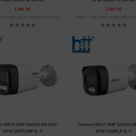
 quát không gian rộng
Liên hệ
Liên hệ
khả năng quay quét ngang 345° và dọc 80°. Điều này giúp b
T-DH-HAC-HDW1249XP-IL-A-PRO
MSP: TT-DH-HAC-HFW1249XP-I
 PT
ghi nhớ các vị trí quan sát quan trọng như cửa ra vào, l
i trời
HUA DH-SD2A300NB-GNY-A-PV
kháng bụi, chống nước, chịu 
e, trang trại.
ồn 12VDC hoặc PoE giúp
camera 3MP
tiết kiệm điện và dễ dà
có thể lưu từ 7 – 20 ngày.
a HDCVI 2MP DAHUA DH-HAC-
Camera HDCVI 2MP DAHUA D
HFW1200TLMP-IL-T
HFW1200RLP-IL-T