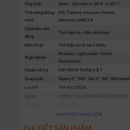
Ống kính
4mm – Góc nhìn H: 80.4°; V: 58.1°
Tính năng thông
IVS, Tripwire, Intrusion, Human
minh
Detection, SMD 3.0
Cảnh báo chủ
Tích hợp loa + đèn cảnh báo
động
Đàm thoại
Tích hợp mic & loa 2 chiều
IR mode / Light mode / Smart
Night Mode
Illuminators
Chuẩn hỗ trợ
P2P, ONVIF Profile S & T
Quay quét
Ngang 0°–345°, Dọc 0°–80°, 300 preset
Lưu trữ
Thẻ nhớ 256GB
Nguồn
12VDC/1.5A ±10% hoặc PoE (802.3af)
Công suất
Tối đa 9W
Kháng nước
IP66
XEM THÊM THÔNG SỐ
Kích thước
140.5 mm × Φ111.0 mm
CHI TIẾT SẢN PHẨM