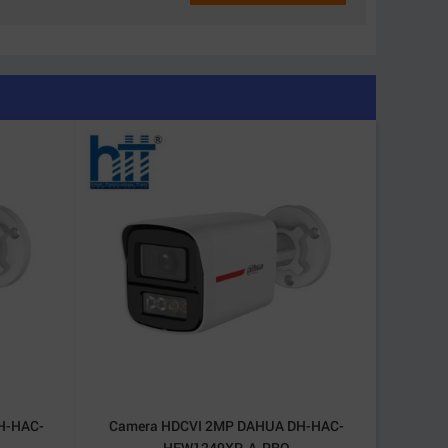
hất lượng hình ảnh sắc nét 24/7. Ống kính 4mm
n chuyển động. Điều này cải thiện rõ rệt độ
 đảm bảo hình ảnh đêm không bị cháy sáng hoặc
 3MP DAHUA DH-SD2A300NB-GNY-A-PV
được
 nhỏ. Công nghệ SMD 3.0 được nâng cấp giúp
H-HAC-
Camera HDCVI 2MP DAHUA DH-HAC-
HFW1249XP-A-PRO