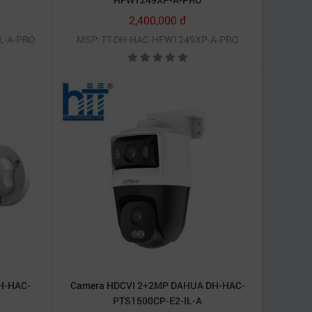
2,400,000 đ
ao quát không gian rộng chỉ với một thiết bị.
L-A-PRO
MSP: TT-DH-HAC-HFW1249XP-A-PRO
ối đi hoặc nhà để xe.
nắng nóng tốt. Vì vậy, thiết bị phù hợp lắp đặt
ng triển khai hệ thống.
H-HAC-
Camera HDCVI 2+2MP DAHUA DH-HAC-
PTS1500CP-E2-IL-A