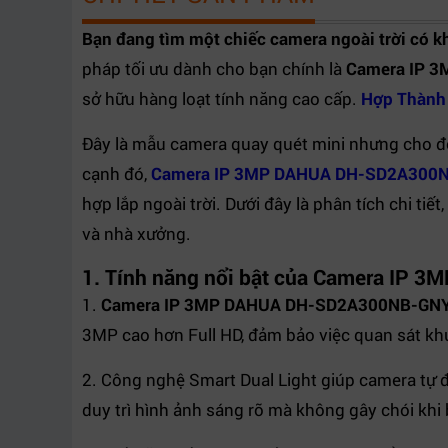
Trọng lượng
0.5kg
Bạn đang tìm một chiếc camera ngoài trời có k
pháp tối ưu dành cho bạn chính là
Camera IP 
sở hữu hàng loạt tính năng cao cấp.
Hợp Thành
Đây là mẫu camera quay quét mini nhưng cho độ
cạnh đó,
Camera IP 3MP DAHUA DH-SD2A300
hợp lắp ngoài trời. Dưới đây là phân tích chi ti
và nhà xưởng.
1. Tính năng nổi bật của Camera I
1.
Camera IP 3MP DAHUA DH-SD2A300NB-GN
3MP cao hơn Full HD, đảm bảo việc quan sát khuô
2. Công nghệ Smart Dual Light giúp camera tự 
duy trì hình ảnh sáng rõ mà không gây chói khi