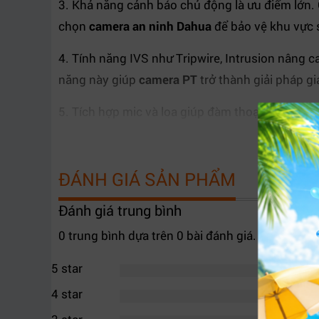
3. Khả năng cảnh báo chủ động là ưu điểm lớn. 
chọn
camera an ninh Dahua
để bảo vệ khu vực 
4. Tính năng IVS như Tripwire, Intrusion nâng c
năng này giúp
camera PT
trở thành giải pháp g
5. Tích hợp mic và loa giúp đàm thoại 2 chiều,
thiết bị giao tiếp từ xa.
Ngoài ra, sản phẩm còn hỗ trợ thẻ nhớ 256GB, 
ĐÁNH GIÁ SẢN PHẨM
trong mưa nắng, phù hợp lắp đặt ngoài trời.
Đánh giá trung bình
0 trung bình dựa trên 0 bài đánh giá.
5 star
4 star