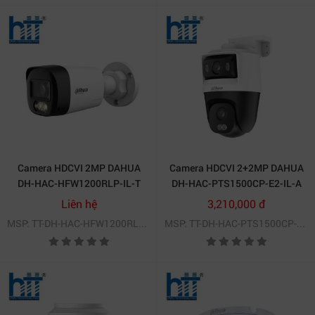
Website:
https://htt.com.vn
Camera HDCVI 2MP DAHUA
Camera HDCVI 2+2MP DAHUA
DH-HAC-HFW1200RLP-IL-T
DH-HAC-PTS1500CP-E2-IL-A
Liên hệ
3,210,000 đ
MSP: TT-DH-HAC-HFW1200RLP-IL-T
MSP: TT-DH-HAC-PTS1500CP-E2-IL-A