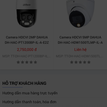
Camera HDCVI 2MP DAHUA
Camera HDCVI 5MP DAHUA
DH-HAC-PT1200BP-IL-A-E2Z
DH-HAC-HDW1500TLMP-IL-A
2,750,000 đ
Liên hệ
MSP: TT-DH-HAC-PT1200BP-IL-A-E2Z
MSP: TT-DH-HAC-HDW1500TLMP-IL-A
HỖ TRỢ KHÁCH HÀNG
Hướng dẫn mua hàng trực tuyến
Hướng dẫn thanh toán, hóa đơn