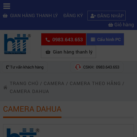
GIAN HÀNG THANH LÝ
ĐĂNG KÝ
ĐĂNG NHẬP
Giỏ hàng
0983.643.653
Cấu hình PC
Gian hàng thanh lý
Tư vấn khách hàng
CSKH: 0983.643.653
TRANG CHỦ
/
CAMERA
/
CAMERA THEO HÃNG
/
CAMERA DAHUA
CAMERA DAHUA