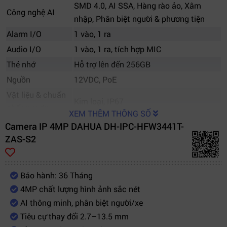
SMD 4.0, AI SSA, Hàng rào ảo, Xâm
Công nghệ AI
nhập, Phân biệt người & phương tiện
Alarm I/O
1 vào, 1 ra
Audio I/O
1 vào, 1 ra, tích hợp MIC
Thẻ nhớ
Hỗ trợ lên đến 256GB
Nguồn
12VDC, PoE
Vật liệu & chuẩn
Kim loại, IP67
chống nước
XEM THÊM THÔNG SỐ
Dolynk Care, SmartDDNS, Auto Register,
Camera IP 4MP DAHUA DH-IPC-HFW3441T-
Hỗ trợ công nghệ
ONVIF
ZAS-S2
Bảo hành: 36 Tháng
4MP chất lượng hình ảnh sắc nét
AI thông minh, phân biệt người/xe
Tiêu cự thay đổi 2.7–13.5 mm