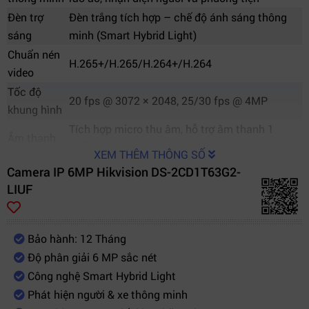
Đèn trợ
Đèn trắng tích hợp – chế độ ánh sáng thông
sáng
minh (Smart Hybrid Light)
Chuẩn nén
H.265+/H.265/H.264+/H.264
video
Tốc độ
20 fps @ 3072 × 2048, 25/30 fps @ 4MP
khung hình
Tích hợp micro thu âm, hỗ trợ âm thanh 1
Âm thanh
chiều
XEM THÊM THÔNG SỐ
Hỗ trợ thẻ
Camera IP 6MP Hikvision DS-2CD1T63G2-
MicroSD/SDHC/SDXC lên đến 256GB
nhớ
LIUF
Chuẩn bảo
IP67 chống bụi và nước
vệ
Bảo hành: 12 Tháng
Nguồn cấp
12V DC ±25% / PoE (802.3af)
Độ phân giải 6 MP sắc nét
Công suất
Tối đa 6.5W
Công nghệ Smart Hybrid Light
tiêu thụ
Phát hiện người & xe thông minh
Kích thước
Ø 70 × 157.7 mm