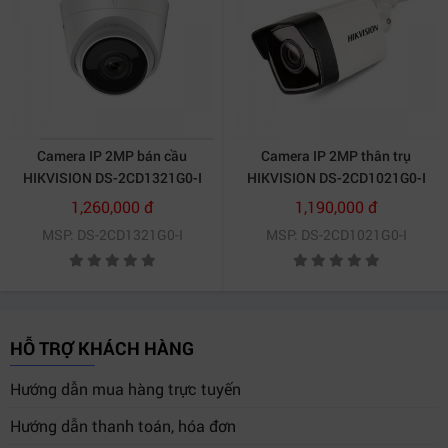
Đầu tư vào an ninh không chỉ là bảo vệ tài sản, mà còn
là sự an tâm cho chính bạn và gia đình. Đừng để “mất
bò mới lo làm chuồng” – hãy nâng cấp hệ thống giám
sát của bạn ngay hôm nay!
Liên hệ ngay với chúng tôi để được tư vấn chi tiết:
Camera IP 2MP bán cầu
Camera IP 2MP thân trụ
HIKVISION DS-2CD1321G0-I
HIKVISION DS-2CD1021G0-I
CÔNG TY TNHH THƯƠNG MẠI DỊCH VỤ
HỢP THÀNH
1,260,000 đ
1,190,000 đ
THỊNH
MSP: DS-2CD1321G0-I
MSP: DS-2CD1021G0-I
Địa chỉ:
406/55 Cộng Hòa, Phường Tân Bình, Thành phố
Hồ Chí Minh
Website:
https://htt.com.vn
HỖ TRỢ KHÁCH HÀNG
Hướng dẫn mua hàng trực tuyến
Hướng dẫn thanh toán, hóa đơn