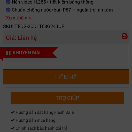
Nén video H.265+ tiết kiệm băng thông
Trọng lượng
Khoảng 430g
Chuẩn chống nước/bụi IP67 – ngoài trời an tâm
Nhiệt độ
-30°C ~ +60°C, độ ẩm ≤ 95% (không ngưng tụ)
Xem thêm >
hoạt động
SKU: TT-DS-2CD1T63G2-LIUF
Giá:
Liên hệ
KHUYẾN MÃI
LIÊN HỆ
TRỢ GIÚP
Hướng dẫn đặt hàng Flash Sale
Hướng dẫn mua hàng
Chính sách bảo hành đổi trả