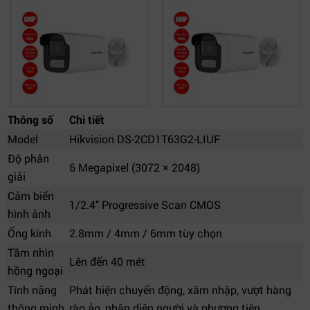
Thông số
Chi tiết
Model
Hikvision DS-2CD1T63G2-LIUF
Độ phân
6 Megapixel (3072 × 2048)
giải
Cảm biến
1/2.4" Progressive Scan CMOS
hình ảnh
Ống kính
2.8mm / 4mm / 6mm tùy chọn
Tầm nhìn
Lên đến 40 mét
hồng ngoại
Tính năng
Phát hiện chuyển động, xâm nhập, vượt hàng
thông minh
rào ảo, nhận diện người và phương tiện