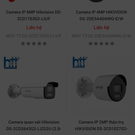
lắp đặt
Sản phẩm phù hợp với nhiều loại hình: cửa hàng, văn
Camera IP 6MP Hikvision DS-
Camera IP 4MP HIKVISION
phòng, nhà riêng, nhà xưởng, bãi đỗ xe,… bất kể ban
2CD1T63G2-LIUF
DS-2DE3A404IWG-E/W
ngày hay ban đêm.
Liên hệ
Liên hệ
MSP: TT-DS-2CD1T63G2-LIUF
MSP: TT-DS-2DE3A404IWG-E/W
Ví dụ khi bạn cần giám sát kho hàng ngoài trời với ánh
sáng yếu ban đêm hoặc lắp ở cổng nhà nơi ánh sáng
phức tạp – DS-2CD1T63G2-LIUF sẽ là lựa chọn thông
minh: độ phân giải cao, phát hiện chi tiết, vỏ bền bỉ với
thời tiết.
4. Những lưu ý khi chọn và lắp đặt
Chọn ống kính phù hợp: 4 mm cho góc rộng, 6 mm
cho quan sát xa hơn.
Đảm bảo nguồn cấp hoặc PoE đúng chuẩn để hoạt
Camera quan sát Hikvision
Camera IP 2MP thân trụ
động ổn định.
DS-2CD2643G2-LIZS2U (2.8-
HIKVISION DS-2CD1027G2-
Tránh vị trí bị che chắn ánh sáng, để tính năng Smart