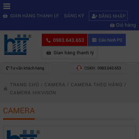
GIAN HÀNG THANH LÝ
ĐĂNG KÝ
ĐĂNG NHẬP
Giỏ hàng
0983.643.653
Cấu hình PC
Gian hàng thanh lý
Tư vấn khách hàng
CSKH: 0983.643.653
TRANG CHỦ
/
CAMERA
/
CAMERA THEO HÃNG
/
CAMERA HIKVISON
CAMERA