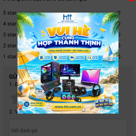
thiết bị hoạt động mượt mà trên kết nối wifi.
5 star
0
4 star
0
3 star
0
2 star
0
1 star
0
GỬI NHẬN XÉT CỦA BẠN
1. Đánh giá của bạn về sản phẩm này:
2. Viết nhận xét của bạn vào bên dưới: