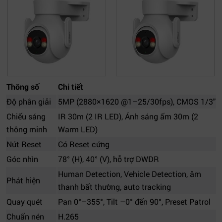
Thông số
Chi tiết
Độ phân giải
5MP (2880×1620 @1–25/30fps), CMOS 1/3"
Chiếu sáng
IR 30m (2 IR LED), Ánh sáng ấm 30m (2
thông minh
Warm LED)
Nút Reset
Có Reset cứng
Góc nhìn
78° (H), 40° (V), hỗ trợ DWDR
Human Detection, Vehicle Detection, âm
Phát hiện
thanh bất thường, auto tracking
Quay quét
Pan 0°–355°, Tilt –0° đến 90°, Preset Patrol
Chuẩn nén
H.265