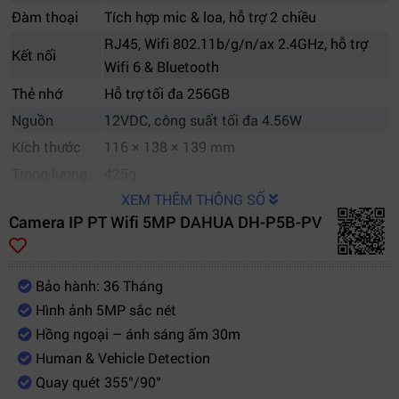
Đàm thoại
Tích hợp mic & loa, hỗ trợ 2 chiều
RJ45, Wifi 802.11b/g/n/ax 2.4GHz, hỗ trợ
Kết nối
Wifi 6 & Bluetooth
Thẻ nhớ
Hỗ trợ tối đa 256GB
Nguồn
12VDC, công suất tối đa 4.56W
Kích thước
116 × 138 × 139 mm
Trọng lượng
425g
XEM THÊM THÔNG SỐ
Môi trường
–20°C đến +50°C
Camera IP PT Wifi 5MP DAHUA DH-P5B-PV
hoạt động
Chất liệu
Nhựa, chống nước IP66
Bảo hành: 36 Tháng
Hình ảnh 5MP sắc nét
Hồng ngoại – ánh sáng ấm 30m
Human & Vehicle Detection
Quay quét 355°/90°