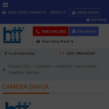
GIAN HÀNG THANH LÝ
ĐĂNG KÝ
ĐĂNG NHẬP
Giỏ hàng
0983.643.653
Cấu hình PC
Gian hàng thanh lý
Tư vấn khách hàng
CSKH: 0983.643.653
TRANG CHỦ
/
CAMERA
/
CAMERA THEO HÃNG
/
CAMERA DAHUA
CAMERA DAHUA