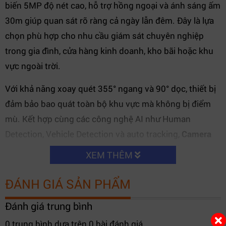
biến 5MP độ nét cao, hỗ trợ hồng ngoại và ánh sáng ấm
30m giúp quan sát rõ ràng cả ngày lẫn đêm. Đây là lựa
chọn phù hợp cho nhu cầu giám sát chuyên nghiệp
trong gia đình, cửa hàng kinh doanh, kho bãi hoặc khu
vực ngoài trời.
Với khả năng xoay quét 355° ngang và 90° dọc, thiết bị
đảm bảo bao quát toàn bộ khu vực mà không bị điểm
mù. Kết hợp cùng các công nghệ AI như Human
Detection, Vehicle Detection và auto tracking,
Camera
IP PT Wifi 5MP DAHUA DH-P5B-PV
mang đến độ chính
XEM THÊM
xác cao trong việc phát hiện chuyển động.
ĐÁNH GIÁ SẢN PHẨM
Công nghệ nén H.265 giúp giảm băng thông đáng kể,
tiết kiệm dung lượng lưu trữ mà vẫn đảm bảo chất
Đánh giá trung bình
lượng hình ảnh. Đây cũng là ưu điểm quan trọng giúp
0 trung bình dựa trên 0 bài đánh giá.