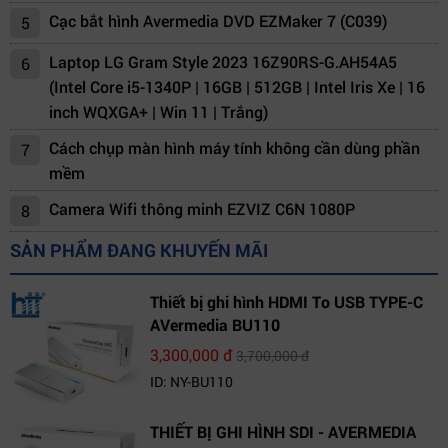
Cạc bắt hình Avermedia DVD EZMaker 7 (C039)
5
Laptop LG Gram Style 2023 16Z90RS-G.AH54A5
6
(Intel Core i5-1340P | 16GB | 512GB | Intel Iris Xe | 16
inch WQXGA+ | Win 11 | Trắng)
Cách chụp màn hình máy tính không cần dùng phần
7
mềm
Camera Wifi thông minh EZVIZ C6N 1080P
8
SẢN PHẨM ĐANG KHUYẾN MÃI
Thiết bị ghi hình HDMI To USB TYPE-C
AVermedia BU110
3,300,000 đ
3,700,000 đ
ID: NY-BU110
THIẾT BỊ GHI HÌNH SDI - AVERMEDIA