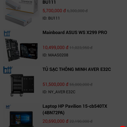
BU111
5,700,000 đ
6,300,000 đ
ID: BU111
Mainboard ASUS WS X299 PRO
10,499,000 đ
11,023,950 đ
ID: MAAS0208
TỦ SẠC THÔNG MINH AVER E32C
51,500,000 đ
55,000,000 đ
ID: NY_AVER E32C
Laptop HP Pavilion 15-cb540TX
(4BN72PA)
20,690,000 đ
22,190,000 đ