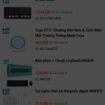
7,844,000 đ
8,715,000 đ
ID: NY-ATEM MINI
Tuya CT2- Chuông Đèn Báo & Cảm Biến
Môi Trường Thông Minh Tuya
480,000 đ
790,000 đ
ID: NY-TuyaCT2
Bàn phím + Chuột Logitech MK200
329,000 đ
450,000 đ
ID: MK200
Tai nghe nhét tai Earpods Apple MNHF2
711,000 đ
790,000 đ