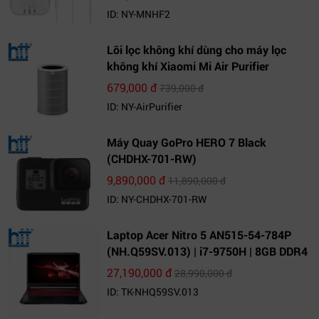
ID: NY-MNHF2
Lõi lọc không khí dùng cho máy lọc
không khí Xiaomi Mi Air Purifier
679,000 đ
739,000 đ
ID: NY-AirPurifier
Máy Quay GoPro HERO 7 Black
(CHDHX-701-RW)
9,890,000 đ
11,890,000 đ
ID: NY-CHDHX-701-RW
Laptop Acer Nitro 5 AN515-54-784P
(NH.Q59SV.013) | i7-9750H | 8GB DDR4
| 1TB HDD | GeForce GTX 1650 4GB |
27,190,000 đ
28,990,000 đ
15.6 FHD IPS | Win10
ID: TK-NHQ59SV.013