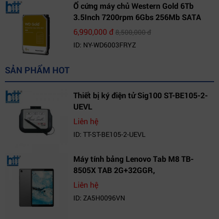
Ổ cứng máy chủ Western Gold 6Tb
3.5Inch 7200rpm 6Gbs 256Mb SATA
(WD6003FRYZ)
6,990,000 đ
8,500,000 đ
ID: NY-WD6003FRYZ
SẢN PHẨM HOT
Thiết bị ký điện tử Sig100 ST-BE105-2-
UEVL
Liên hệ
ID: TT-ST-BE105-2-UEVL
Máy tính bảng Lenovo Tab M8 TB-
8505X TAB 2G+32GGR,
VN_ZA5H0096VN
Liên hệ
ID: ZA5H0096VN