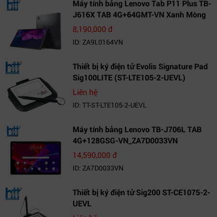
Máy tính bảng Lenovo Tab P11 Plus TB-
J616X TAB 4G+64GMT-VN Xanh Mòng
Két_ZA9L0164VN
8,190,000 đ
ID: ZA9L0164VN
Thiết bị ký điện tử Evolis Signature Pad
Sig100LITE (ST-LTE105-2-UEVL)
Liên hệ
ID: TT-ST-LTE105-2-UEVL
Máy tính bảng Lenovo TB-J706L TAB
4G+128GSG-VN_ZA7D0033VN
14,590,000 đ
ID: ZA7D0033VN
Thiết bị ký điện tử Sig200 ST-CE1075-2-
UEVL