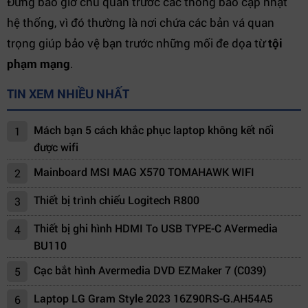
Đừng bao giờ chủ quan trước các thông báo cập nhật
hệ thống, vì đó thường là nơi chứa các bản vá quan
trọng giúp bảo vệ bạn trước những mối đe dọa từ
tội
phạm mạng
.
TIN XEM NHIỀU NHẤT
Mách bạn 5 cách khắc phục laptop không kết nối
1
được wifi
Mainboard MSI MAG X570 TOMAHAWK WIFI
2
Thiết bị trình chiếu Logitech R800
3
Thiết bị ghi hình HDMI To USB TYPE-C AVermedia
4
BU110
Cạc bắt hình Avermedia DVD EZMaker 7 (C039)
5
Laptop LG Gram Style 2023 16Z90RS-G.AH54A5
6