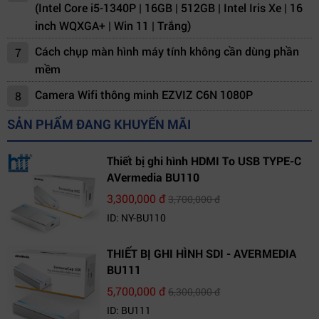
(Intel Core i5-1340P | 16GB | 512GB | Intel Iris Xe | 16
inch WQXGA+ | Win 11 | Trắng)
Cách chụp màn hình máy tính không cần dùng phần
7
mềm
Camera Wifi thông minh EZVIZ C6N 1080P
8
SẢN PHẨM ĐANG KHUYẾN MÃI
Thiết bị ghi hình HDMI To USB TYPE-C
AVermedia BU110
3,300,000 đ
3,700,000 đ
ID: NY-BU110
THIẾT BỊ GHI HÌNH SDI - AVERMEDIA
BU111
5,700,000 đ
6,300,000 đ
ID: BU111