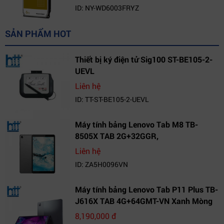
ID: NY-WD6003FRYZ
SẢN PHẨM HOT
Thiết bị ký điện tử Sig100 ST-BE105-2-
UEVL
Liên hệ
ID: TT-ST-BE105-2-UEVL
Máy tính bảng Lenovo Tab M8 TB-
8505X TAB 2G+32GGR,
VN_ZA5H0096VN
Liên hệ
ID: ZA5H0096VN
Máy tính bảng Lenovo Tab P11 Plus TB-
J616X TAB 4G+64GMT-VN Xanh Mòng
Két_ZA9L0164VN
8,190,000 đ