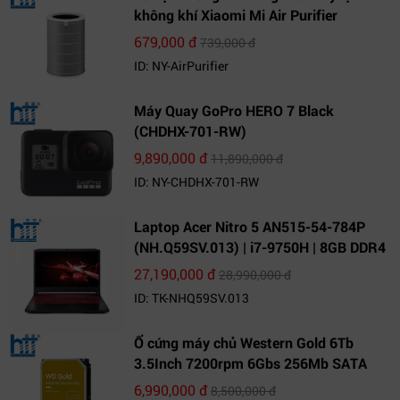
không khí Xiaomi Mi Air Purifier
679,000 đ
739,000 đ
ID: NY-AirPurifier
Máy Quay GoPro HERO 7 Black
(CHDHX-701-RW)
9,890,000 đ
11,890,000 đ
ID: NY-CHDHX-701-RW
Laptop Acer Nitro 5 AN515-54-784P
(NH.Q59SV.013) | i7-9750H | 8GB DDR4
| 1TB HDD | GeForce GTX 1650 4GB |
27,190,000 đ
28,990,000 đ
15.6 FHD IPS | Win10
ID: TK-NHQ59SV.013
Ổ cứng máy chủ Western Gold 6Tb
3.5Inch 7200rpm 6Gbs 256Mb SATA
(WD6003FRYZ)
6,990,000 đ
8,500,000 đ