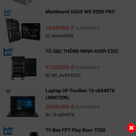
Mainboard ASUS WS X299 PRO
10,499,000 đ
11,023,950 đ
ID: MAAS0208
TỦ SẠC THÔNG MINH AVER E32C
51,500,000 đ
55,000,000 đ
ID: NY_AVER E32C
Laptop HP Pavilion 15-cb540TX
(4BN72PA)
20,690,000 đ
22,190,000 đ
ID: 15-cb540TX
TV Box FPT Play Box+ T550