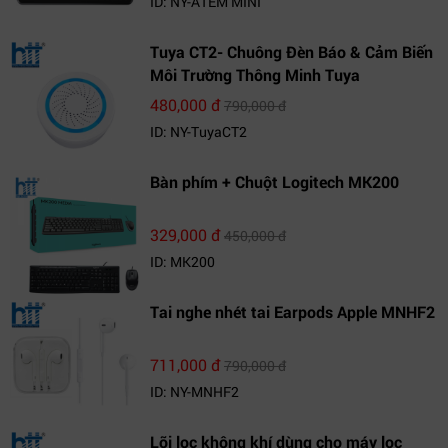
ID: NY-ATEM MINI
Tuya CT2- Chuông Đèn Báo & Cảm Biến
Môi Trường Thông Minh Tuya
480,000 đ
790,000 đ
ID: NY-TuyaCT2
Bàn phím + Chuột Logitech MK200
329,000 đ
450,000 đ
ID: MK200
Tai nghe nhét tai Earpods Apple MNHF2
711,000 đ
790,000 đ
ID: NY-MNHF2
Lõi lọc không khí dùng cho máy lọc