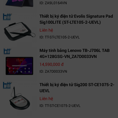
ID: ZA9L0164VN
Thiết bị ký điện tử Evolis Signature Pad
Sig100LITE (ST-LTE105-2-UEVL)
Liên hệ
ID: TT-ST-LTE105-2-UEVL
Máy tính bảng Lenovo TB-J706L TAB
4G+128GSG-VN_ZA7D0033VN
14,590,000 đ
ID: ZA7D0033VN
Thiết bị ký điện tử Sig200 ST-CE1075-2-
UEVL
Liên hệ
ID: TT-ST-CE1075-2-UEVL