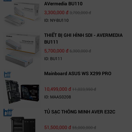
AVermedia BU110
3,300,000 đ
3,700,000 đ
ID: NY-BU110
THIẾT BỊ GHI HÌNH SDI - AVERMEDIA
BU111
5,700,000 đ
6,300,000 đ
ID: BU111
Mainboard ASUS WS X299 PRO
10,499,000 đ
11,023,950 đ
ID: MAAS0208
TỦ SẠC THÔNG MINH AVER E32C
51,500,000 đ
55,000,000 đ