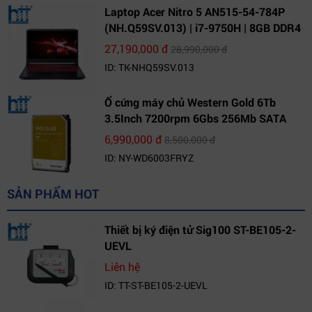
Laptop Acer Nitro 5 AN515-54-784P
(NH.Q59SV.013) | i7-9750H | 8GB DDR4
| 1TB HDD | GeForce GTX 1650 4GB |
27,190,000 đ
28,990,000 đ
15.6 FHD IPS | Win10
ID: TK-NHQ59SV.013
Ổ cứng máy chủ Western Gold 6Tb
3.5Inch 7200rpm 6Gbs 256Mb SATA
(WD6003FRYZ)
6,990,000 đ
8,500,000 đ
ID: NY-WD6003FRYZ
SẢN PHẨM HOT
Thiết bị ký điện tử Sig100 ST-BE105-2-
UEVL
Liên hệ
ID: TT-ST-BE105-2-UEVL