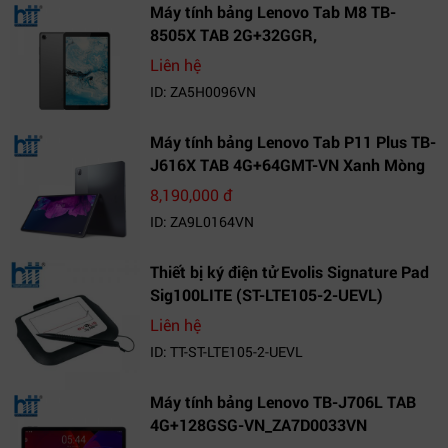
Máy tính bảng Lenovo Tab M8 TB-
8505X TAB 2G+32GGR,
VN_ZA5H0096VN
Liên hệ
ID: ZA5H0096VN
Máy tính bảng Lenovo Tab P11 Plus TB-
J616X TAB 4G+64GMT-VN Xanh Mòng
Két_ZA9L0164VN
8,190,000 đ
ID: ZA9L0164VN
Thiết bị ký điện tử Evolis Signature Pad
Sig100LITE (ST-LTE105-2-UEVL)
Liên hệ
ID: TT-ST-LTE105-2-UEVL
Máy tính bảng Lenovo TB-J706L TAB
4G+128GSG-VN_ZA7D0033VN