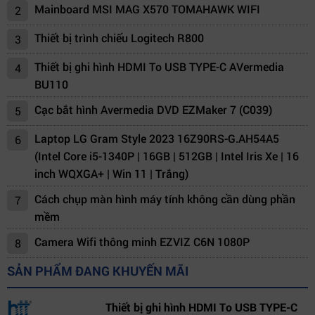
Mainboard MSI MAG X570 TOMAHAWK WIFI
2
Thiết bị trình chiếu Logitech R800
3
Thiết bị ghi hình HDMI To USB TYPE-C AVermedia
4
BU110
Cạc bắt hình Avermedia DVD EZMaker 7 (C039)
5
Laptop LG Gram Style 2023 16Z90RS-G.AH54A5
6
(Intel Core i5-1340P | 16GB | 512GB | Intel Iris Xe | 16
inch WQXGA+ | Win 11 | Trắng)
Cách chụp màn hình máy tính không cần dùng phần
7
mềm
Camera Wifi thông minh EZVIZ C6N 1080P
8
SẢN PHẨM ĐANG KHUYẾN MÃI
Thiết bị ghi hình HDMI To USB TYPE-C