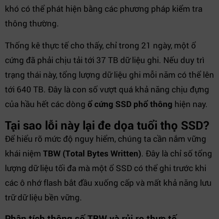
khó có thể phát hiện bằng các phương pháp kiểm tra
thông thường.
Thống kê thực tế cho thấy, chỉ trong 21 ngày, một ổ
cứng đã phải chịu tải tới 37 TB dữ liệu ghi. Nếu duy trì
trạng thái này, tổng lượng dữ liệu ghi mỗi năm có thể lên
tới 640 TB. Đây là con số vượt quá khả năng chịu đựng
của hầu hết các dòng
ổ cứng SSD phổ thông
hiện nay.
Tại sao lỗi này lại đe dọa tuổi thọ SSD?
Để hiểu rõ mức độ nguy hiểm, chúng ta cần nắm vững
khái niệm
TBW (Total Bytes Written)
. Đây là chỉ số tổng
lượng dữ liệu tối đa mà một ổ SSD có thể ghi trước khi
các ô nhớ flash bắt đầu xuống cấp và mất khả năng lưu
trữ dữ liệu bền vững.
Phân tích thông số TBW và rủi ro thực tế