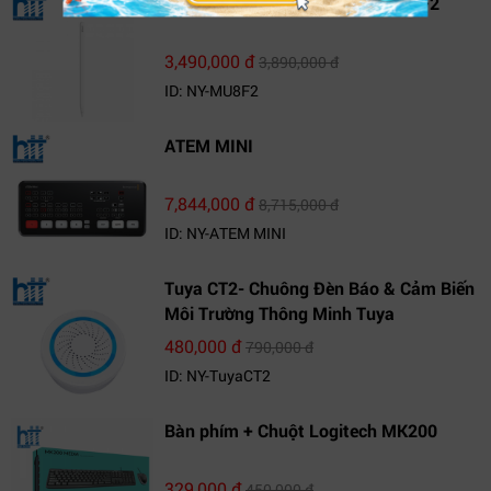
Bút cảm ứng Apple Pencil 2 MU8F2
3,490,000 đ
3,890,000 đ
ID: NY-MU8F2
ATEM MINI
7,844,000 đ
8,715,000 đ
ID: NY-ATEM MINI
Tuya CT2- Chuông Đèn Báo & Cảm Biến
Môi Trường Thông Minh Tuya
480,000 đ
790,000 đ
ID: NY-TuyaCT2
Bàn phím + Chuột Logitech MK200
329,000 đ
450,000 đ