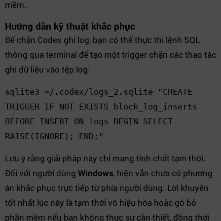
mềm.
Hướng dẫn kỹ thuật khắc phục
Để chặn Codex ghi log, bạn có thể thực thi lệnh SQL
thông qua terminal để tạo một trigger chặn các thao tác
ghi dữ liệu vào tệp log:
sqlite3 ~/.codex/logs_2.sqlite "CREATE
TRIGGER IF NOT EXISTS block_log_inserts
BEFORE INSERT ON logs BEGIN SELECT
RAISE(IGNORE); END;"
Lưu ý rằng giải pháp này chỉ mang tính chất tạm thời.
Đối với người dùng
Windows
, hiện vẫn chưa có phương
án khắc phục trực tiếp từ phía người dùng. Lời khuyên
tốt nhất lúc này là tạm thời vô hiệu hóa hoặc gỡ bỏ
phần mềm nếu bạn không thực sự cần thiết, đồng thời