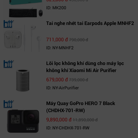
ID: MK200
Tai nghe nhét tai Earpods Apple MNHF2
711,000 đ
790,000 đ
ID: NY-MNHF2
Lõi lọc không khí dùng cho máy lọc
không khí Xiaomi Mi Air Purifier
679,000 đ
739,000 đ
ID: NY-AirPurifier
Máy Quay GoPro HERO 7 Black
(CHDHX-701-RW)
9,890,000 đ
11,890,000 đ
ID: NY-CHDHX-701-RW