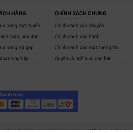
HÁCH HÀNG
CHÍNH SÁCH CHUNG
a hàng trực tuyến
Chính sách vận chuyển
anh toán, hóa đơn
Chính sách bảo hành
ua hàng trả góp
Chính sách bảo mật thông tin
 doanh nghiệp
Quyền và nghĩa vụ các bên
thanh toán
CÔNG TY TNHH THƯƠNG MẠI DỊCH VỤ HỢP THÀNH THỊNH