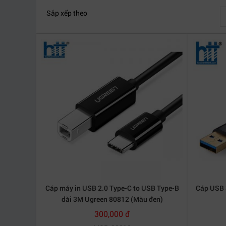
Từ 2 Triệu -3 Triệu
Từ 3 Triệu -
Sắp xếp theo
Cáp máy in USB 2.0 Type-C to USB Type-B
Cáp USB 3
dài 3M Ugreen 80812 (Màu đen)
300,000 đ