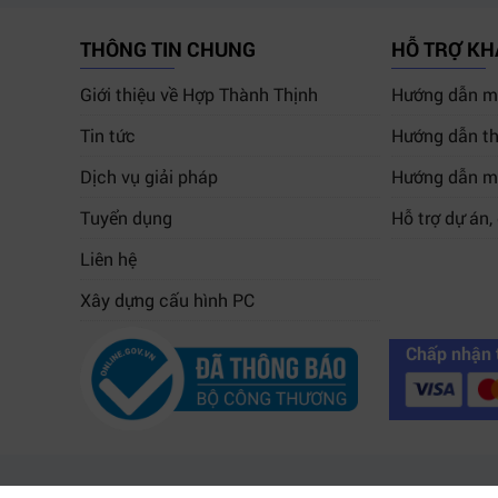
THÔNG TIN CHUNG
HỖ TRỢ K
Giới thiệu về Hợp Thành Thịnh
Hướng dẫn mu
Tin tức
Hướng dẫn th
Dịch vụ giải pháp
Hướng dẫn m
Tuyển dụng
Hỗ trợ dự án,
Liên hệ
Xây dựng cấu hình PC
Chấp nhận 