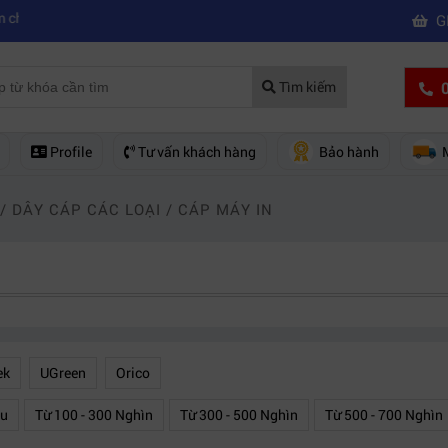
|
 máy quay phim chuyên nghiệp
Mua máy quay phim hd giá rẻ nên mua
G
0
Tìm kiếm
Profile
Tư vấn khách hàng
Bảo hành
/
DÂY CÁP CÁC LOẠI
/
CÁP MÁY IN
ek
UGreen
Orico
ệu
Từ 100 - 300 Nghìn
Từ 300 - 500 Nghìn
Từ 500 - 700 Nghìn