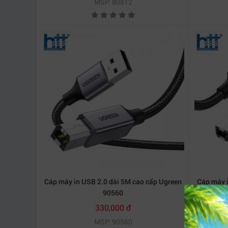
MSP: 80812
Cáp máy in USB 2.0 dài 5M cao cấp Ugreen
Cáp máy i
90560
330,000 đ
MSP: 90560