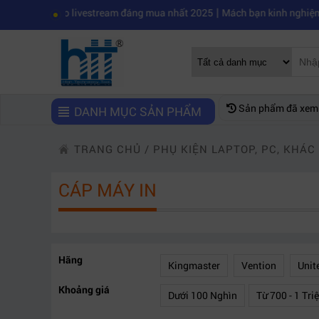
|
Elgato livestream đáng mua nhất 2025
Mách bạn kinh nghiệm chọn mua
Sản phẩm đã xem
DANH MỤC SẢN PHẨM
TRANG CHỦ
/
PHỤ KIỆN LAPTOP, PC, KHÁC
CÁP MÁY IN
Hãng
Kingmaster
Vention
Unit
Khoảng giá
Dưới 100 Nghìn
Từ 700 - 1 Tri