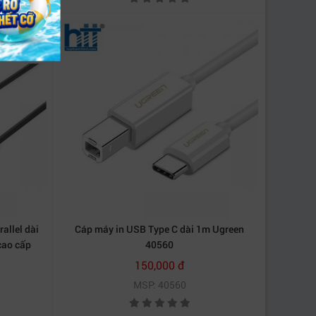
allel dài
Cáp máy in USB Type C dài 1m Ugreen
cao cấp
40560
150,000 đ
MSP: 40560