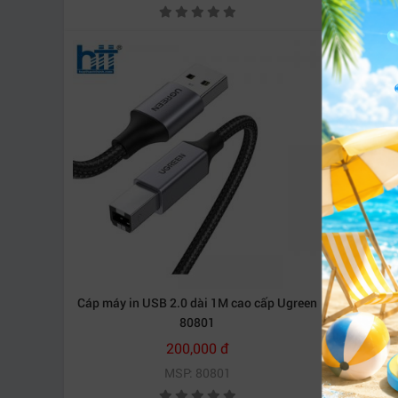
Cáp máy in USB 2.0 dài 1M cao cấp Ugreen
Cáp máy
80801
200,000 đ
MSP: 80801