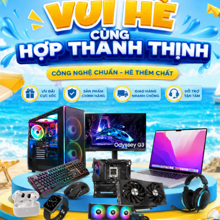
 in USB 2.0 dài 1m đầu Ugreen
Cáp máy in USB 2.0 1.5m Ugre
20846 cao cấp
200,000 đ
220,000 đ
MSP: 20846
MSP: 10350