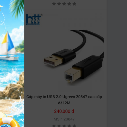
en 10350
Cáp máy in USB 2.0 Ugreen 20847 cao cấp
dài 2M
240,000 đ
MSP: 20847