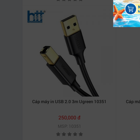
Cáp máy in USB 2.0 3m Ugreen 10351
Cáp má
250,000 đ
MSP: 10351