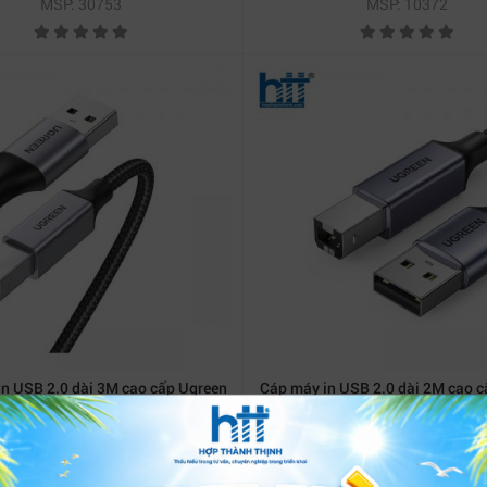
MSP: 30753
MSP: 10372
n USB 2.0 dài 3M cao cấp Ugreen
Cáp máy in USB 2.0 dài 2M cao 
80804
80803
250,000 đ
260,000 đ
MSP: 80804
MSP: 80803