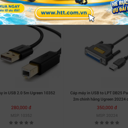
y in USB 2.0 5m Ugreen 10352
Cáp máy in USB to LPT DB25 Par
2m chính hãng Ugreen 20224 
280,000 đ
350,000 đ
MSP: 10352
MSP: 20224