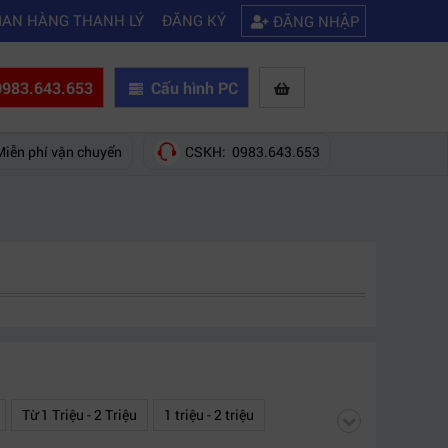
|
 của hãng nào?
Mách bạn 5 cách khắc phục laptop không kết nối được 
IAN HÀNG THANH LÝ
ĐĂNG KÝ
ĐĂNG NHẬP
983.643.653
Cấu hình PC
Miễn phí vận chuyển
CSKH: 0983.643.653
Từ 1 Triệu - 2 Triệu
1 triệu - 2 triệu