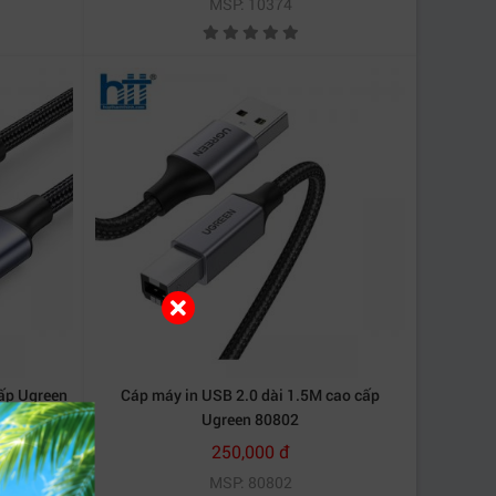
MSP: 10374
cấp Ugreen
Cáp máy in USB 2.0 dài 1.5M cao cấp
Ugreen 80802
250,000 đ
MSP: 80802