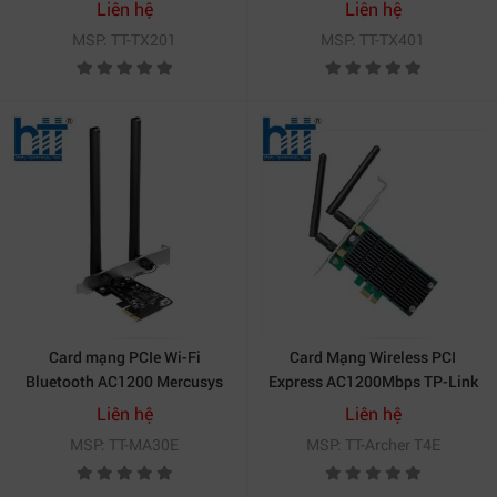
Liên hệ
Liên hệ
MSP: TT-TX201
MSP: TT-TX401
Card mạng PCIe Wi-Fi
Card Mạng Wireless PCI
Bluetooth AC1200 Mercusys
Express AC1200Mbps TP-Link
MA30E
Archer T4E
Liên hệ
Liên hệ
MSP: TT-MA30E
MSP: TT-Archer T4E