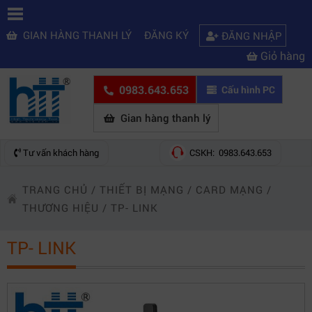
GIAN HÀNG THANH LÝ
ĐĂNG KÝ
ĐĂNG NHẬP
Giỏ hàng
0983.643.653
Cấu hình PC
Gian hàng thanh lý
Tư vấn khách hàng
CSKH: 0983.643.653
TRANG CHỦ
/
THIẾT BỊ MẠNG
/
CARD MẠNG
/
THƯƠNG HIỆU
/
TP- LINK
TP- LINK