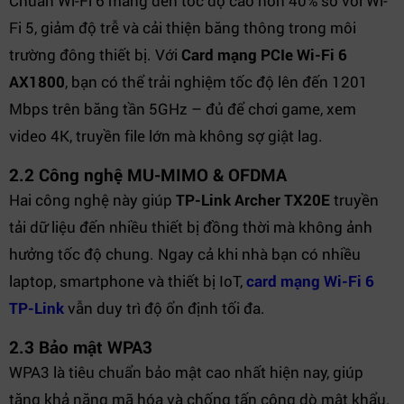
Chuẩn Wi-Fi 6 mang đến tốc độ cao hơn 40% so với Wi-
Fi 5, giảm độ trễ và cải thiện băng thông trong môi
trường đông thiết bị. Với
Card mạng PCIe Wi-Fi 6
AX1800
, bạn có thể trải nghiệm tốc độ lên đến 1201
Mbps trên băng tần 5GHz – đủ để chơi game, xem
video 4K, truyền file lớn mà không sợ giật lag.
2.2 Công nghệ MU-MIMO & OFDMA
Hai công nghệ này giúp
TP-Link Archer TX20E
truyền
tải dữ liệu đến nhiều thiết bị đồng thời mà không ảnh
hưởng tốc độ chung. Ngay cả khi nhà bạn có nhiều
laptop, smartphone và thiết bị IoT,
card mạng Wi-Fi 6
TP-Link
vẫn duy trì độ ổn định tối đa.
2.3 Bảo mật WPA3
WPA3 là tiêu chuẩn bảo mật cao nhất hiện nay, giúp
tăng khả năng mã hóa và chống tấn công dò mật khẩu.