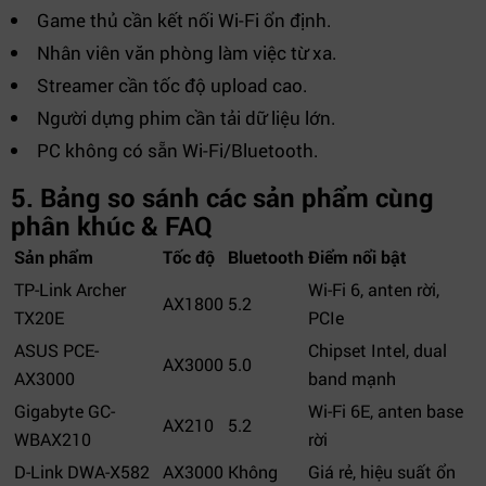
Game thủ cần kết nối Wi-Fi ổn định.
Nhân viên văn phòng làm việc từ xa.
Streamer cần tốc độ upload cao.
Người dựng phim cần tải dữ liệu lớn.
PC không có sẵn Wi-Fi/Bluetooth.
5. Bảng so sánh các sản phẩm cùng
phân khúc & FAQ
Sản phẩm
Tốc độ
Bluetooth
Điểm nổi bật
TP-Link Archer
Wi-Fi 6, anten rời,
AX1800
5.2
TX20E
PCIe
ASUS PCE-
Chipset Intel, dual
AX3000
5.0
AX3000
band mạnh
Gigabyte GC-
Wi-Fi 6E, anten base
AX210
5.2
WBAX210
rời
D-Link DWA-X582
AX3000
Không
Giá rẻ, hiệu suất ổn