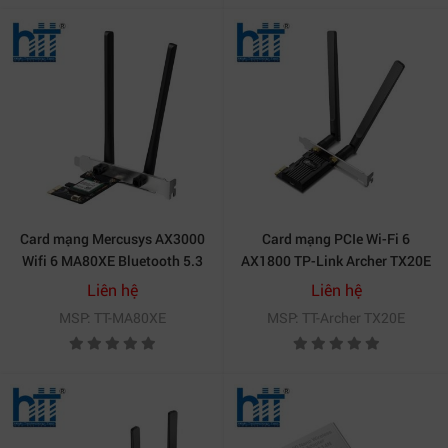
Card mạng Mercusys AX3000
Card mạng PCIe Wi-Fi 6
Wifi 6 MA80XE Bluetooth 5.3
AX1800 TP-Link Archer TX20E
Liên hệ
Liên hệ
MSP: TT-MA80XE
MSP: TT-Archer TX20E