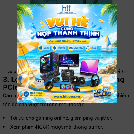
Archer TX20E: Wi-Fi 6 + Bluetooth 5.2 trong một thiết bị.
3. Lợi ích thực tế khi dùng Card mạng
PCIe Wi-Fi 6 AX1800
Card mạng PCIe Wi-Fi 6 AX1800
mang đến trải nghiệm
tốc độ cao vượt trội cho mọi tác vụ:
Tối ưu cho gaming online, giảm ping và jitter.
Xem phim 4K, 8K mượt mà không buffer.