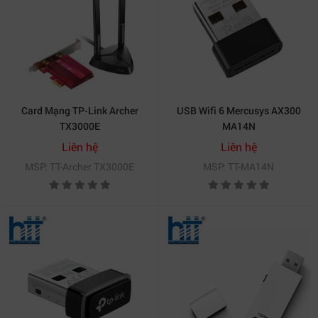
Card Mạng TP-Link Archer
USB Wifi 6 Mercusys AX300
TX3000E
MA14N
Liên hệ
Liên hệ
MSP: TT-Archer TX3000E
MSP: TT-MA14N