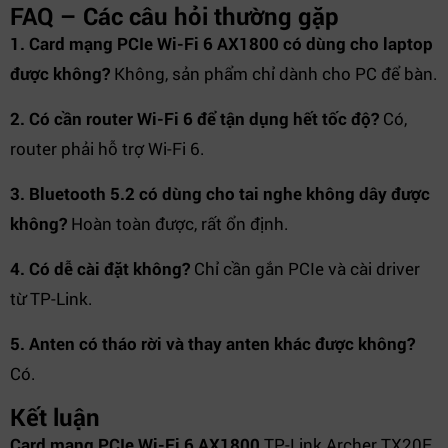
FAQ – Các câu hỏi thường gặp
1. Card mạng PCIe Wi-Fi 6 AX1800 có dùng cho laptop
được không?
Không, sản phẩm chỉ dành cho PC để bàn.
2. Có cần router Wi-Fi 6 để tận dụng hết tốc độ?
Có,
router phải hỗ trợ Wi-Fi 6.
3. Bluetooth 5.2 có dùng cho tai nghe không dây được
không?
Hoàn toàn được, rất ổn định.
4. Có dễ cài đặt không?
Chỉ cần gắn PCIe và cài driver
từ TP-Link.
5. Anten có tháo rời và thay anten khác được không?
Có.
Kết luận
Card mạng PCIe Wi-Fi 6 AX1800
TP-Link Archer TX20E