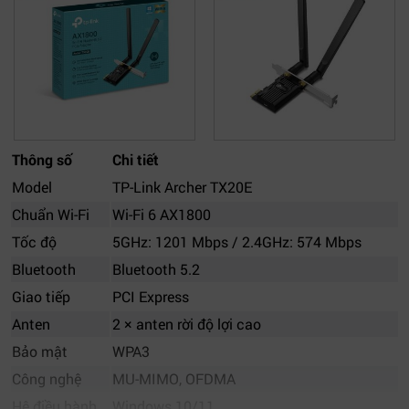
Thông số
Chi tiết
Model
TP-Link Archer TX20E
Chuẩn Wi-Fi
Wi-Fi 6 AX1800
Tốc độ
5GHz: 1201 Mbps / 2.4GHz: 574 Mbps
Bluetooth
Bluetooth 5.2
Giao tiếp
PCI Express
Anten
2 × anten rời độ lợi cao
Bảo mật
WPA3
Công nghệ
MU-MIMO, OFDMA
Hệ điều hành
Windows 10/11