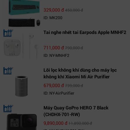
329,000 đ
450,000 đ
ID: MK200
Tai nghe nhét tai Earpods Apple MNHF2
711,000 đ
790,000 đ
ID: NY-MNHF2
Lõi lọc không khí dùng cho máy lọc
không khí Xiaomi Mi Air Purifier
679,000 đ
739,000 đ
ID: NY-AirPurifier
Máy Quay GoPro HERO 7 Black
(CHDHX-701-RW)
9,890,000 đ
11,890,000 đ