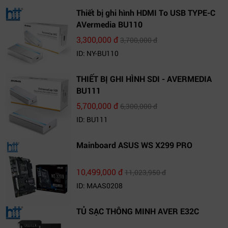
Thiết bị ghi hình HDMI To USB TYPE-C
AVermedia BU110
3,300,000 đ
3,700,000 đ
ID: NY-BU110
THIẾT BỊ GHI HÌNH SDI - AVERMEDIA
BU111
5,700,000 đ
6,300,000 đ
ID: BU111
Mainboard ASUS WS X299 PRO
10,499,000 đ
11,023,950 đ
ID: MAAS0208
TỦ SẠC THÔNG MINH AVER E32C