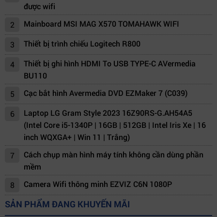
được wifi
Mainboard MSI MAG X570 TOMAHAWK WIFI
2
Thiết bị trình chiếu Logitech R800
3
Thiết bị ghi hình HDMI To USB TYPE-C AVermedia
4
BU110
Cạc bắt hình Avermedia DVD EZMaker 7 (C039)
5
Laptop LG Gram Style 2023 16Z90RS-G.AH54A5
6
(Intel Core i5-1340P | 16GB | 512GB | Intel Iris Xe | 16
inch WQXGA+ | Win 11 | Trắng)
Cách chụp màn hình máy tính không cần dùng phần
7
mềm
Camera Wifi thông minh EZVIZ C6N 1080P
8
SẢN PHẨM ĐANG KHUYẾN MÃI