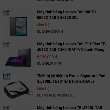
Máy tính bảng Lenovo Tab M8 TB-
8505X TAB 2G+32GGR,
VN_ZA5H0096VN
Liên hệ
ID: ZA5H0096VN
Máy tính bảng Lenovo Tab P11 Plus TB-
J616X TAB 4G+64GMT-VN Xanh Mòng
Két_ZA9L0164VN
8,190,000 đ
ID: ZA9L0164VN
Thiết bị ký điện tử Evolis Signature Pad
Sig100LITE (ST-LTE105-2-UEVL)
Liên hệ
ID: TT-ST-LTE105-2-UEVL
Máy tính bảng Lenovo TB-J706L TAB