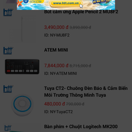
Bút cảm ứng Apple Pencil 2 MU8F2
3,490,000 đ
3,890,000 đ
ID: NY-MU8F2
ATEM MINI
7,844,000 đ
8,715,000 đ
ID: NY-ATEM MINI
Tuya CT2- Chuông Đèn Báo & Cảm Biến
Môi Trường Thông Minh Tuya
480,000 đ
790,000 đ
ID: NY-TuyaCT2
Bàn phím + Chuột Logitech MK200