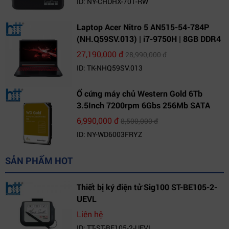
ID: NY-CHDHX-701-RW
Laptop Acer Nitro 5 AN515-54-784P
(NH.Q59SV.013) | i7-9750H | 8GB DDR4
| 1TB HDD | GeForce GTX 1650 4GB |
27,190,000 đ
28,990,000 đ
15.6 FHD IPS | Win10
ID: TK-NHQ59SV.013
Ổ cứng máy chủ Western Gold 6Tb
3.5Inch 7200rpm 6Gbs 256Mb SATA
(WD6003FRYZ)
6,990,000 đ
8,500,000 đ
ID: NY-WD6003FRYZ
SẢN PHẨM HOT
Thiết bị ký điện tử Sig100 ST-BE105-2-
UEVL
Liên hệ
ID: TT-ST-BE105-2-UEVL