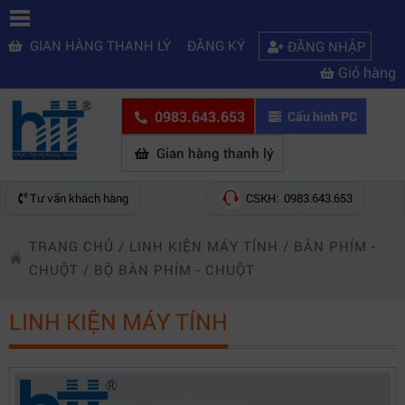
GIAN HÀNG THANH LÝ
ĐĂNG KÝ
ĐĂNG NHẬP
Giỏ hàng
0983.643.653
Cấu hình PC
Gian hàng thanh lý
Tư vấn khách hàng
CSKH: 0983.643.653
TRANG CHỦ
/
LINH KIỆN MÁY TÍNH
/
BÀN PHÍM -
CHUỘT
/
BỘ BÀN PHÍM - CHUỘT
LINH KIỆN MÁY TÍNH