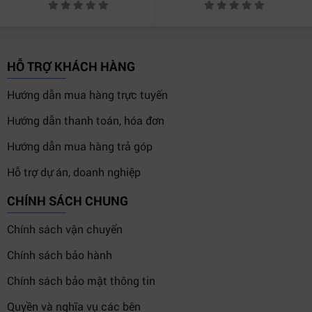
Chuột có độ nhạy cố định tối ưu cho nhu cầu văn
phòng và giải trí.
3. Bộ phím chuột có ồn không?
HỖ TRỢ KHÁCH HÀNG
Phím được thiết kế gõ êm, hạn chế tiếng ồn, thích hợp
Hướng dẫn mua hàng trực tuyến
môi trường yên tĩnh.
Hướng dẫn thanh toán, hóa đơn
4. Có cần cài driver để sử dụng Combo Phím Chuột
Hướng dẫn mua hàng trả góp
Coolerplus L30 không?
Không cần, chỉ cần cắm vào máy là chạy.
Hỗ trợ dự án, doanh nghiệp
CHÍNH SÁCH CHUNG
5. Phù hợp nhất với đối tượng nào?
Nhân viên văn phòng, học sinh – sinh viên, doanh
Chính sách vận chuyển
nghiệp cần trang bị số lượng lớn.
Chính sách bảo hành
Kết Luận
Chính sách bảo mật thông tin
Nếu bạn đang tìm một bộ phím chuột bền, đẹp, gõ êm
Quyền và nghĩa vụ các bên