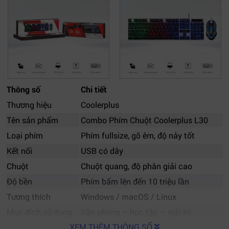
Thông số
Chi tiết
Thương hiệu
Coolerplus
Tên sản phẩm
Combo Phím Chuột Coolerplus L30
Loại phím
Phím fullsize, gõ êm, độ nảy tốt
Kết nối
USB có dây
Chuột
Chuột quang, độ phân giải cao
Độ bền
Phím bấm lên đến 10 triệu lần
Tương thích
Windows / macOS / Linux
Mục đích sử dụng
Văn phòng – học tập – giải trí
XEM THÊM THÔNG SỐ