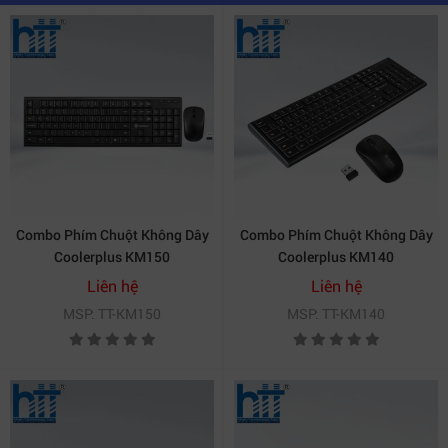
2. Trải nghiệm gõ phím êm ái – Chuột
quang mượt mà khi dùng cùng Combo
Phím Chuột Coolerplus L30
Một trong những ưu điểm lớn nhất của Combo Phím
Chuột Coolerplus L30 nằm ở cảm giác gõ rất dễ chịu.
Phím cho độ nảy tốt, bấm êm và không gây tiếng ồn lớn
– điều cực kỳ quan trọng trong môi trường văn phòng
hoặc khu vực yên tĩnh.
Combo Phím Chuột Không Dây
Combo Phím Chuột Không Dây
Bố cục fullsize cũng giúp người dùng thao tác nhanh
Coolerplus KM150
Coolerplus KM140
hơn nhờ có đầy đủ các cụm phím số, điều hướng và
Liên hệ
Liên hệ
chức năng. Đây là yếu tố đặc biệt quan trọng với nhân
MSP: TT-KM150
MSP: TT-KM140
viên kế toán, nhập liệu, marketer hay các ngành nghề
thường xuyên xử lý dữ liệu.
Chuột đi kèm trong Combo Phím Chuột Coolerplus L30