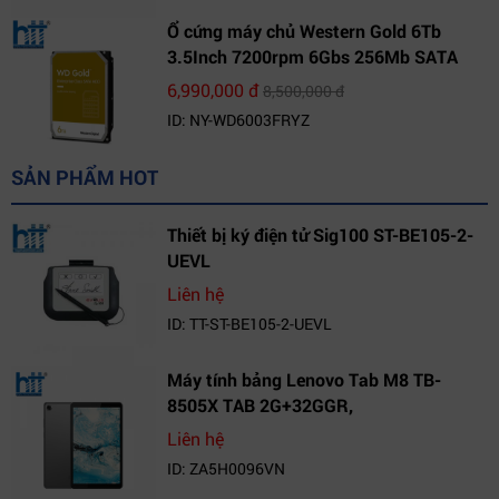
Ổ cứng máy chủ Western Gold 6Tb
3.5Inch 7200rpm 6Gbs 256Mb SATA
(WD6003FRYZ)
6,990,000 đ
8,500,000 đ
ID: NY-WD6003FRYZ
SẢN PHẨM HOT
Thiết bị ký điện tử Sig100 ST-BE105-2-
UEVL
Liên hệ
ID: TT-ST-BE105-2-UEVL
Máy tính bảng Lenovo Tab M8 TB-
8505X TAB 2G+32GGR,
VN_ZA5H0096VN
Liên hệ
ID: ZA5H0096VN