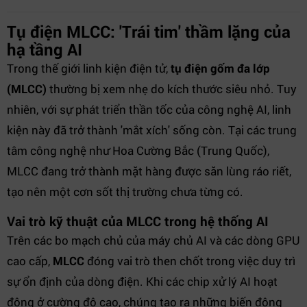
Tụ điện MLCC: 'Trái tim' thầm lặng của
hạ tầng AI
Trong thế giới linh kiện điện tử,
tụ điện gốm đa lớp
(MLCC)
thường bị xem nhẹ do kích thước siêu nhỏ. Tuy
nhiên, với sự phát triển thần tốc của công nghệ AI, linh
kiện này đã trở thành 'mắt xích' sống còn. Tại các trung
tâm công nghệ như Hoa Cường Bắc (Trung Quốc),
MLCC đang trở thành mặt hàng được săn lùng ráo riết,
tạo nên một cơn sốt thị trường chưa từng có.
Vai trò kỹ thuật của MLCC trong hệ thống AI
Trên các bo mạch chủ của máy chủ AI và các dòng GPU
cao cấp,
MLCC
đóng vai trò then chốt trong việc duy trì
sự ổn định của dòng điện. Khi các chip xử lý AI hoạt
động ở cường độ cao, chúng tạo ra những biến động