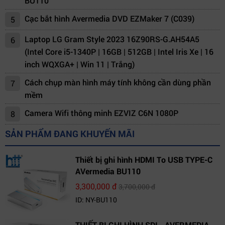
BU110
Cạc bắt hình Avermedia DVD EZMaker 7 (C039)
5
Laptop LG Gram Style 2023 16Z90RS-G.AH54A5
6
(Intel Core i5-1340P | 16GB | 512GB | Intel Iris Xe | 16
inch WQXGA+ | Win 11 | Trắng)
Cách chụp màn hình máy tính không cần dùng phần
7
mềm
Camera Wifi thông minh EZVIZ C6N 1080P
8
SẢN PHẨM ĐANG KHUYẾN MÃI
Thiết bị ghi hình HDMI To USB TYPE-C
AVermedia BU110
3,300,000 đ
3,700,000 đ
ID: NY-BU110
THIẾT BỊ GHI HÌNH SDI - AVERMEDIA