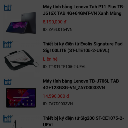
Máy tính bảng Lenovo Tab P11 Plus TB-
J616X TAB 4G+64GMT-VN Xanh Mòng
Két_ZA9L0164VN
8,190,000 đ
ID: ZA9L0164VN
Thiết bị ký điện tử Evolis Signature Pad
Sig100LITE (ST-LTE105-2-UEVL)
Liên hệ
ID: TT-ST-LTE105-2-UEVL
Máy tính bảng Lenovo TB-J706L TAB
4G+128GSG-VN_ZA7D0033VN
14,590,000 đ
ID: ZA7D0033VN
Thiết bị ký điện tử Sig200 ST-CE1075-2-
UEVL