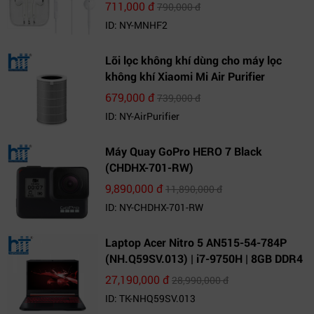
711,000 đ
790,000 đ
ID: NY-MNHF2
Lõi lọc không khí dùng cho máy lọc
không khí Xiaomi Mi Air Purifier
679,000 đ
739,000 đ
ID: NY-AirPurifier
Máy Quay GoPro HERO 7 Black
(CHDHX-701-RW)
9,890,000 đ
11,890,000 đ
ID: NY-CHDHX-701-RW
Laptop Acer Nitro 5 AN515-54-784P
(NH.Q59SV.013) | i7-9750H | 8GB DDR4
| 1TB HDD | GeForce GTX 1650 4GB |
27,190,000 đ
28,990,000 đ
15.6 FHD IPS | Win10
ID: TK-NHQ59SV.013