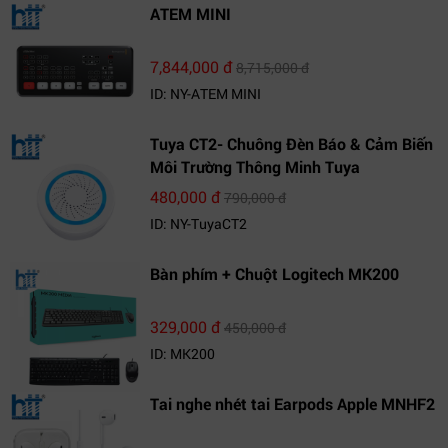
ATEM MINI
7,844,000 đ
8,715,000 đ
ID: NY-ATEM MINI
Tuya CT2- Chuông Đèn Báo & Cảm Biến
Môi Trường Thông Minh Tuya
480,000 đ
790,000 đ
ID: NY-TuyaCT2
Bàn phím + Chuột Logitech MK200
329,000 đ
450,000 đ
ID: MK200
Tai nghe nhét tai Earpods Apple MNHF2