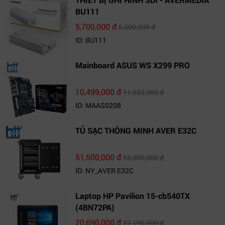
BU111
5,700,000 đ
6,300,000 đ
ID: BU111
Mainboard ASUS WS X299 PRO
10,499,000 đ
11,023,950 đ
ID: MAAS0208
TỦ SẠC THÔNG MINH AVER E32C
51,500,000 đ
55,000,000 đ
ID: NY_AVER E32C
Laptop HP Pavilion 15-cb540TX
(4BN72PA)
20,690,000 đ
22,190,000 đ