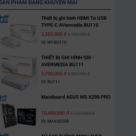
SẢN PHẨM ĐANG KHUYẾN MÃI
Thiết bị ghi hình HDMI To USB
TYPE-C AVermedia BU110
3,300,000 đ
3,700,000 đ
ID: NY-BU110
THIẾT BỊ GHI HÌNH SDI -
AVERMEDIA BU111
5,700,000 đ
6,300,000 đ
ID: BU111
Mainboard ASUS WS X299 PRO
10,499,000 đ
11,023,950 đ
ID: MAAS0208