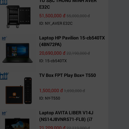
TỦ SẠC THÔNG MINH AVER
E32C
51,500,000 đ
55,000,000 đ
ID: NY_AVER E32C
Laptop HP Pavilion 15-cb540TX
(4BN72PA)
20,690,000 đ
22,190,000 đ
ID: 15-cb540TX
TV Box FPT Play Box+ T550
1,500,000 đ
1,690,000 đ
ID: NY-T550
Laptop AVITA LIBER V14J
(NS14J8VNR571-FLB) (i7
10510U/8GB RAM/1TB
21,209,000 đ
22,219,000 đ