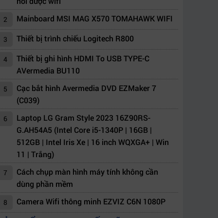
nối được wifi
Mainboard MSI MAG X570 TOMAHAWK WIFI
2
Thiết bị trình chiếu Logitech R800
3
Thiết bị ghi hình HDMI To USB TYPE-C
4
AVermedia BU110
Cạc bắt hình Avermedia DVD EZMaker 7
5
(C039)
Laptop LG Gram Style 2023 16Z90RS-
6
G.AH54A5 (Intel Core i5-1340P | 16GB |
512GB | Intel Iris Xe | 16 inch WQXGA+ | Win
11 | Trắng)
Cách chụp màn hình máy tính không cần
7
dùng phần mềm
Camera Wifi thông minh EZVIZ C6N 1080P
8