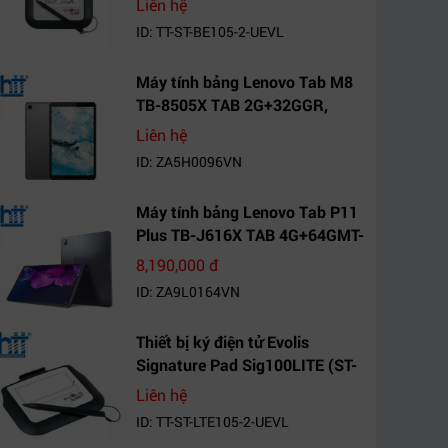
Liên hệ
ID: TT-ST-BE105-2-UEVL
Máy tính bảng Lenovo Tab M8
TB-8505X TAB 2G+32GGR,
VN_ZA5H0096VN
Liên hệ
ID: ZA5H0096VN
Máy tính bảng Lenovo Tab P11
Plus TB-J616X TAB 4G+64GMT-
VN Xanh Mòng
8,190,000 đ
Két_ZA9L0164VN
ID: ZA9L0164VN
Thiết bị ký điện tử Evolis
Signature Pad Sig100LITE (ST-
LTE105-2-UEVL)
Liên hệ
ID: TT-ST-LTE105-2-UEVL