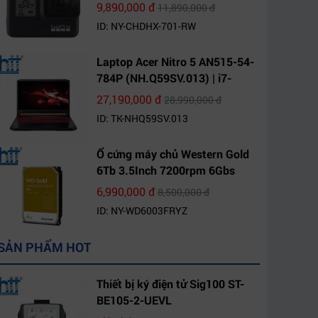
9,890,000 đ
11,890,000 đ
ID: NY-CHDHX-701-RW
Laptop Acer Nitro 5 AN515-54-
784P (NH.Q59SV.013) | i7-
9750H | 8GB DDR4 | 1TB HDD |
27,190,000 đ
28,990,000 đ
GeForce GTX 1650 4GB | 15.6
ID: TK-NHQ59SV.013
FHD IPS | Win10
Ổ cứng máy chủ Western Gold
6Tb 3.5Inch 7200rpm 6Gbs
256Mb SATA (WD6003FRYZ)
6,990,000 đ
8,500,000 đ
ID: NY-WD6003FRYZ
SẢN PHẨM HOT
Thiết bị ký điện tử Sig100 ST-
BE105-2-UEVL