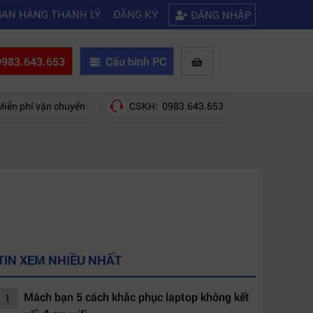
|
ách bạn 5 cách khắc phục laptop không kết nối được wifi
Kinh nghiệm
IAN HÀNG THANH LÝ
ĐĂNG KÝ
ĐĂNG NHẬP
983.643.653
Cấu hình PC
Miễn phí vận chuyển
CSKH: 0983.643.653
TIN XEM NHIỀU NHẤT
Mách bạn 5 cách khắc phục laptop không kết
1