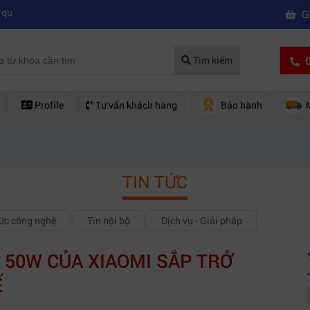
|
|
huyên nghiệp
Mua máy quay phim hd giá rẻ nên mua của hãng nào?
M
G
0
Tìm kiếm
Profile
Tư vấn khách hàng
Bảo hành
TIN TỨC
hức công nghệ
Tin nội bộ
Dịch vụ - Giải pháp
 50W CỦA XIAOMI SẮP TRỞ
Ế