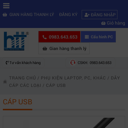
GIAN HÀNG THANH LÝ
ĐĂNG KÝ
ĐĂNG NHẬP
Giỏ hàng
0983.643.653
Cấu hình PC
Gian hàng thanh lý
Tư vấn khách hàng
CSKH: 0983.643.653
TRANG CHỦ
/
PHỤ KIỆN LAPTOP, PC, KHÁC
/
DÂY
CÁP CÁC LOẠI
/
CÁP USB
CÁP USB