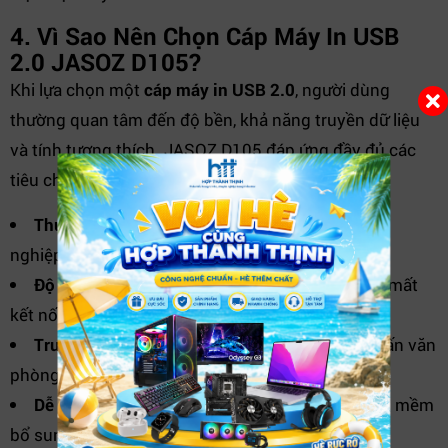
4. Vì Sao Nên Chọn Cáp Máy In USB
2.0 JASOZ D105?
Khi lựa chọn một
cáp máy in USB 2.0
, người dùng
thường quan tâm đến độ bền, khả năng truyền dữ liệu
và tính tương thích. JASOZ D105 đáp ứng đầy đủ các
tiêu chí này.
Thương hiệu JASOZ uy tín:
Được nhiều doanh
nghiệp và kỹ thuật viên tin dùng.
Độ ổn định cao:
Giảm thiểu lỗi nhận máy in và mất
kết nối.
Truyền dữ liệu nhanh:
Đáp ứng tốt nhu cầu in ấn văn
phòng.
Dễ dàng lắp đặt:
Không cần cấu hình hay phần mềm
bổ sung.