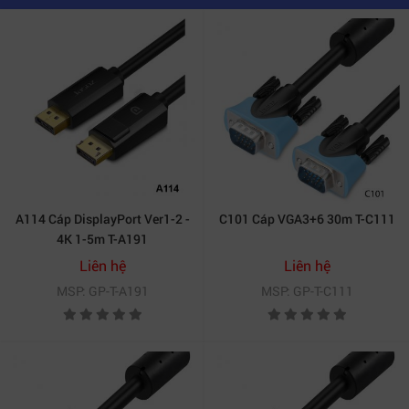
A114 Cáp DisplayPort Ver1-2 -
C101 Cáp VGA3+6 30m T-C111
4K 1-5m T-A191
Liên hệ
Liên hệ
MSP: GP-T-A191
MSP: GP-T-C111