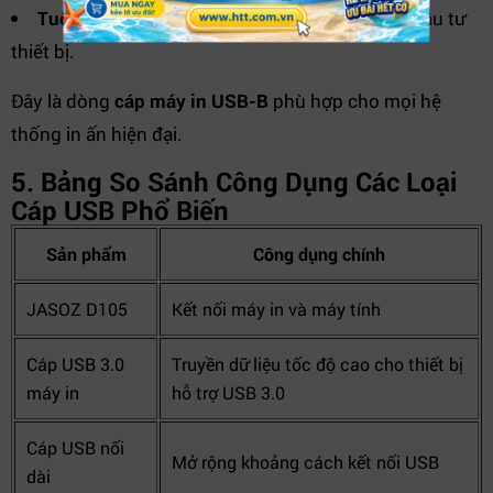
Tuổi thọ sử dụng lâu dài:
Giúp tối ưu chi phí đầu tư
thiết bị.
Đây là dòng
cáp máy in USB-B
phù hợp cho mọi hệ
thống in ấn hiện đại.
5. Bảng So Sánh Công Dụng Các Loại
Cáp USB Phổ Biến
Sản phẩm
Công dụng chính
JASOZ D105
Kết nối máy in và máy tính
Cáp USB 3.0
Truyền dữ liệu tốc độ cao cho thiết bị
máy in
hỗ trợ USB 3.0
Cáp USB nối
Mở rộng khoảng cách kết nối USB
dài