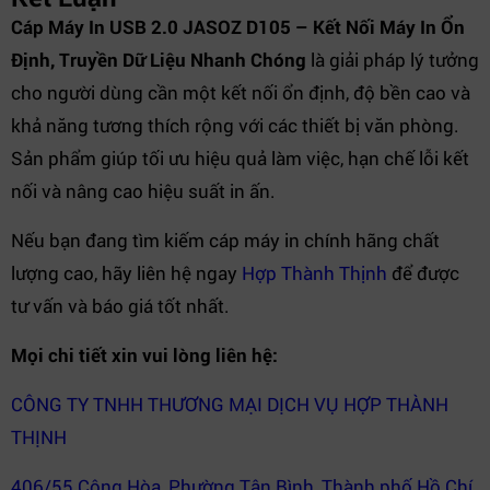
Cáp Máy In USB 2.0 JASOZ D105 – Kết Nối Máy In Ổn
Định, Truyền Dữ Liệu Nhanh Chóng
là giải pháp lý tưởng
cho người dùng cần một kết nối ổn định, độ bền cao và
khả năng tương thích rộng với các thiết bị văn phòng.
Sản phẩm giúp tối ưu hiệu quả làm việc, hạn chế lỗi kết
nối và nâng cao hiệu suất in ấn.
Nếu bạn đang tìm kiếm cáp máy in chính hãng chất
lượng cao, hãy liên hệ ngay
Hợp Thành Thịnh
để được
tư vấn và báo giá tốt nhất.
Mọi chi tiết xin vui lòng liên hệ:
CÔNG TY TNHH THƯƠNG MẠI DỊCH VỤ HỢP THÀNH
THỊNH
406/55 Cộng Hòa, Phường Tân Bình, Thành phố Hồ Chí