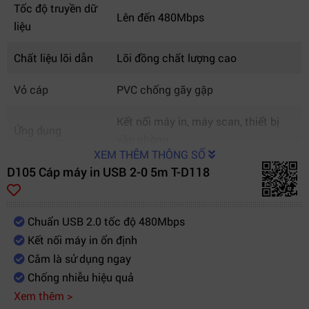
Tốc độ truyền dữ
Lên đến 480Mbps
liệu
Chất liệu lõi dẫn
Lõi đồng chất lượng cao
Vỏ cáp
PVC chống gãy gập
Kết nối máy in, máy scan, thiết bị
Ứng dụng
văn phòng
XEM THÊM THÔNG SỐ
D105 Cáp máy in USB 2-0 5m T-D118
Tương thích
Windows, MacOS, Linux
Chuẩn USB 2.0 tốc độ 480Mbps
Kết nối máy in ổn định
Cắm là sử dụng ngay
Chống nhiễu hiệu quả
Xem thêm >