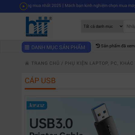
|
eam đáng mua nhất 2025
Mách bạn kinh nghiệm chọn mua máy quay phi
Sản phẩm đã xem
DANH MỤC SẢN PHẨM
TRANG CHỦ
/
PHỤ KIỆN LAPTOP, PC, KHÁC
CÁP USB