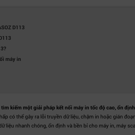
JASOZ D113
 D113
13?
ối máy in
tìm kiếm một giải pháp kết nối máy in tốc độ cao, ổn định
hấp có thể gây ra lỗi truyền dữ liệu, chậm in hoặc gián đoạ
ữ liệu nhanh chóng, ổn định và bền bỉ cho máy in, máy sca