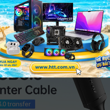
n xử lý các tập tin in dung lượng lớn, hình ảnh độ phân giải
ền tín hiệu, hạn chế suy hao và giảm lỗi dữ liệu.
giúp đảm bảo tín hiệu ổn định trong môi trường nhiều thiết
xy hóa, tăng tuổi thọ kết nối.
ổng USB 2.0 và USB 1.1.