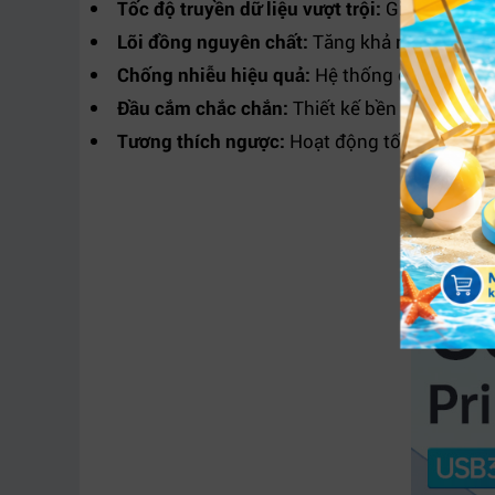
Tốc độ truyền dữ liệu vượt trội:
Giảm thời gia
Lõi đồng nguyên chất:
Tăng khả năng dẫn truy
Chống nhiễu hiệu quả:
Hệ thống chống nhiễu 
Đầu cắm chắc chắn:
Thiết kế bền bỉ, chống o
Tương thích ngược:
Hoạt động tốt với các c