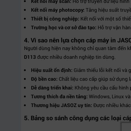
Kết nối máy scan:
Hỗ trợ truyền dữ liệu hình
Kết nối máy photocopy:
Tăng hiệu suất truyề
Thiết bị công nghiệp:
Kết nối với một số thiế
Trường học và cơ sở đào tạo:
Hỗ trợ vận hành
4. Vì sao nên lựa chọn cáp máy in JA
Người dùng hiện nay không chỉ quan tâm đến khả
D113
được nhiều doanh nghiệp tin dùng.
Hiệu suất ổn định:
Giảm thiểu lỗi kết nối và 
Độ bền cao:
Chất liệu cao cấp giúp sử dụng l
Dễ dàng triển khai:
Không yêu cầu cấu hình 
Tương thích đa nền tảng:
Windows, Linux v
Thương hiệu JASOZ uy tín:
Được nhiều khách
5. Bảng so sánh công dụng các loại cáp