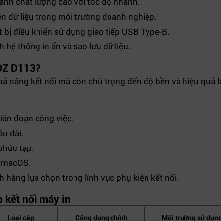
 ảnh chất lượng cao với tốc độ nhanh.
n dữ liệu trong môi trường doanh nghiệp.
t bị điều khiển sử dụng giao tiếp USB Type-B.
 hệ thống in ấn và sao lưu dữ liệu.
SOZ D113?
 năng kết nối mà còn chú trọng đến độ bền và hiệu quả lâu
gián đoạn công việc.
âu dài.
phức tạp.
à macOS.
 hàng lựa chọn trong lĩnh vực phụ kiện kết nối.
 kết nối máy in
Loại cáp
Công dụng chính
Môi trường sử dụn