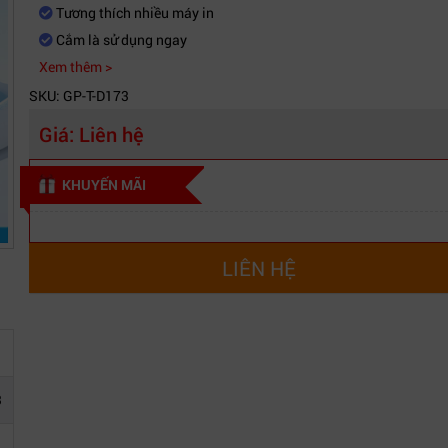
Tương thích nhiều máy in
Cắm là sử dụng ngay
Xem thêm >
SKU: GP-T-D173
Giá:
Liên hệ
KHUYẾN MÃI
LIÊN HỆ
3