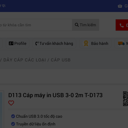
|
m chuyên nghiệp
Mua máy quay phim hd giá rẻ nên mua của hãng nào
G
0
Tìm kiếm
Profile
Tư vấn khách hàng
Bảo hành
/
DÂY CÁP CÁC LOẠI
/
CÁP USB
D113 Cáp máy in USB 3-0 2m T-D173
Chuẩn USB 3.0 tốc độ cao
Truyền dữ liệu ổn định