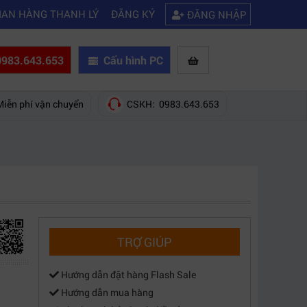
|
|
?
Mách bạn 5 cách khắc phục laptop không kết nối được wifi
Kinh ngh
IAN HÀNG THANH LÝ
ĐĂNG KÝ
ĐĂNG NHẬP
983.643.653
Cấu hình PC
Miễn phí vận chuyển
CSKH: 0983.643.653
TRỢ GIÚP
Hướng dẫn đặt hàng Flash Sale
Hướng dẫn mua hàng