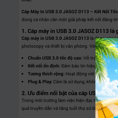
Cáp Máy In USB 3.0 JASOZ D113 – Kết Nối Tốc 
dùng cá nhân cần một giải pháp kết nối đáng tin
1. Cáp máy in USB 3.0 JASOZ D113 là 
Cáp máy in USB 3.0 JASOZ D113
là dòng cáp k
photocopy và thiết bị văn phòng. Với chuẩn USB 
Chuẩn USB 3.0 tốc độ cao:
Hỗ trợ băng thông
Kết nối ổn định:
Đảm bảo tín hiệu liên tục khi
Tương thích rộng:
Hoạt động với đa số máy in
Plug & Play:
Cắm là sử dụng, không cần cài đặ
2. Ưu điểm nổi bật của cáp USB 3.0 m
Trong môi trường làm việc hiện đại, tốc độ và đ
quả truyền dẫn và tăng tuổi thọ sử dụng.