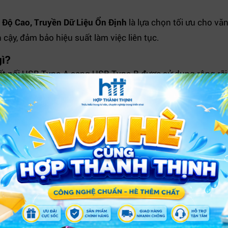
Độ Cao, Truyền Dữ Liệu Ổn Định
là lựa chọn tối ưu cho vă
 cậy, đảm bảo hiệu suất làm việc liên tục.
gì?
ết nối USB Type-A sang USB Type-B được sử dụng rộng rãi
3.0 hiện đại, sản phẩm mang lại tốc độ truyền dữ liệu vượ
 lên đến 5Gbps giúp truyền dữ liệu nhanh hơn nhiều lần s
 thực hiện các tác vụ in ấn hoặc quét tài liệu dung lượng lớ
 HP, Canon, Brother, Epson, Xerox và nhiều thiết bị khác.
t trình điều khiển phức tạp.
áy in JASOZ D113
ộ ổn định đóng vai trò quan trọng.
JASOZ D113
được sản xu