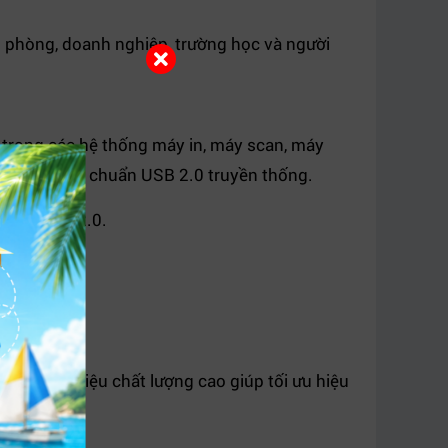
n phòng, doanh nghiệp, trường học và người
 trong các hệ thống máy in, máy scan, máy
t trội so với chuẩn USB 2.0 truyền thống.
o với USB 2.0.
n.
ất với vật liệu chất lượng cao giúp tối ưu hiệu