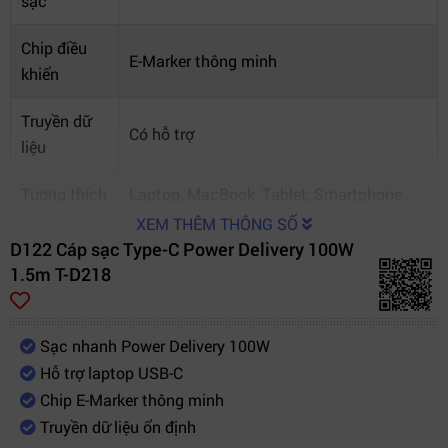
sạc
Chip điều
E-Marker thông minh
khiển
Truyền dữ
Có hỗ trợ
liệu
Tương thích
Laptop, MacBook, Tablet, Smartphone
XEM THÊM THÔNG SỐ
Chất liệu
D122 Cáp sạc Type-C Power Delivery 100W
Vỏ bọc cao cấp chống đứt gãy
dây
1.5m T-D218
Ứng dụng
Sạc nhanh thiết bị USB-C
Sạc nhanh Power Delivery 100W
Thương
Hỗ trợ laptop USB-C
JASOZ
hiệu
Chip E-Marker thông minh
Truyền dữ liệu ổn định