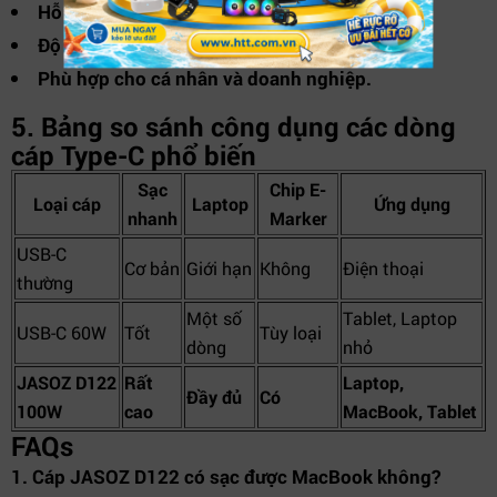
Hỗ trợ công suất lớn 100W.
Độ bền cao, sử dụng lâu dài.
Phù hợp cho cá nhân và doanh nghiệp.
5. Bảng so sánh công dụng các dòng
cáp Type-C phổ biến
Sạc
Chip E-
Loại cáp
Laptop
Ứng dụng
nhanh
Marker
USB-C
Cơ bản
Giới hạn
Không
Điện thoại
thường
Một số
Tablet, Laptop
USB-C 60W
Tốt
Tùy loại
dòng
nhỏ
JASOZ D122
Rất
Laptop,
Đầy đủ
Có
100W
cao
MacBook, Tablet
FAQs
1. Cáp JASOZ D122 có sạc được MacBook không?