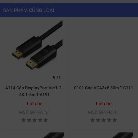
SẢN PHẨM CÙNG LOẠI
A114 Cáp DisplayPort Ver1-2 -
C101 Cáp VGA3+6 30m T-C111
4K 1-5m T-A191
Liên hệ
Liên hệ
MSP: GP-T-A191
MSP: GP-T-C111