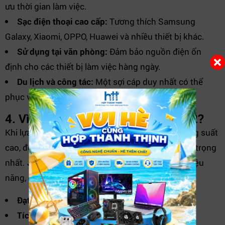
ưu thời gian làm việc.
Sạc điện thoại cao cấp:
Tương thích Samsung
Galaxy, Xiaomi, OPPO, Huawei và nhiều thiết bị khác.
Sử dụng tại văn phòng:
Đảm bảo nguồn điện ổn
định cho các thiết bị làm việc hàng ngày.
Du lịch và công tác:
Một sợi cáp duy nhất có thể
phục vụ nhiều thiết bị khác nhau.
4. Vì sao nên lựa chọn JASOZ D122?
Khi lựa chọn cáp sạc cho laptop hoặc thiết bị công suất
cao, độ ổn định và độ an toàn luôn là yếu tố quan trọng
nhất.
JASOZ D122
mang đến sự cân bằng giữa hiệu
năng, độ bền và khả năng tương thích.
Đạt chuẩn sạc nhanh hiện đại.
Tích hợp chip E-Marker bảo vệ thiết bị.