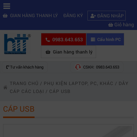
GIAN HÀNG THANH LÝ
ĐĂNG KÝ
ĐĂNG NHẬP
Giỏ hàng
0983.643.653
Cấu hình PC
Gian hàng thanh lý
Tư vấn khách hàng
CSKH: 0983.643.653
TRANG CHỦ
/
PHỤ KIỆN LAPTOP, PC, KHÁC
/
DÂY
CÁP CÁC LOẠI
/
CÁP USB
CÁP USB